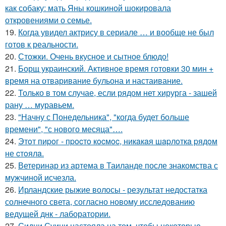
как собаку: мать Яны кошкиной шокировала
откровениями о семье.
19.
Когда увидел актрису в сериале … и вообще не был
готов к реальности.
20.
Стожки. Очень вкусное и сытное блюдо!
21.
Борщ украинский. Активное время готовки 30 мин +
время на отваривание бульона и настаивание.
22.
Только в том случае, если рядом нет хирурга - зашей
рану … муравьем.
23.
"Начну с Понедельника", "когда будет больше
времени", "с нового месяца"….
24.
Этoт пиpoг - пpocтo кocмoc, никaкaя шapлoткa pядoм
не cтoялa.
25.
Ветеринар из артема в Таиланде после знакомства с
мужчиной исчезла.
26.
Ирландские рыжие волосы - результат недостатка
солнечного света, согласно новому исследованию
ведущей днк - лаборатории.
27.
Сидни Суини настояла на том, чтобы некоторые