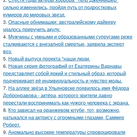
сильно изменились, пройдя путь от подростковых
кумиров до мировых звезд.
3.
Опасные обнимашки: австралийскому дайверу
удалось приручить акулу.
4.
Мужчины с умными и образованными супругами реже
сталкиваются с внезапной смертью, заявила эксперт
воз.
5.
Новый выпуск проекта "наши люди.
6.
Новая серия фотографий от Екатерины Варнавы
представляет собой яркий и стильный образ, который
подчеркивает её индивидуальность и чувство моды.
7.
На аллее звёзд в Ульяновске появилось имя Фёдора
Добронравова - актёра, которого зрители давно
перестали воспринимать как чужого человека с экрана.
8.
Кто зависал на оранжевом ютубе, тот, возможно,
натыкался на актрису с огромными глазами, Саммер
Роберт.
9.
Аномально высокие температуры спровоцировали