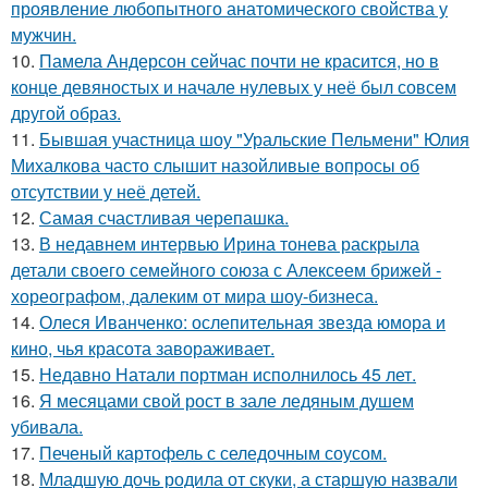
проявление любопытного анатомического свойства у
мужчин.
10.
Памела Андерсон сейчас почти не красится, но в
конце девяностых и начале нулевых у неё был совсем
другой образ.
11.
Бывшая участница шоу "Уральские Пельмени" Юлия
Михалкова часто слышит назойливые вопросы об
отсутствии у неё детей.
12.
Самая счастливая черепашка.
13.
В недавнем интервью Ирина тонева раскрыла
детали своего семейного союза с Алексеем брижей -
хореографом, далеким от мира шоу-бизнеса.
14.
Олеся Иванченко: ослепительная звезда юмора и
кино, чья красота завораживает.
15.
Недавно Натали портман исполнилось 45 лет.
16.
Я месяцами свой рост в зале ледяным душем
убивала.
17.
Печеный картофель с селедочным соусом.
18.
Младшую дочь родила от скуки, а старшую назвали