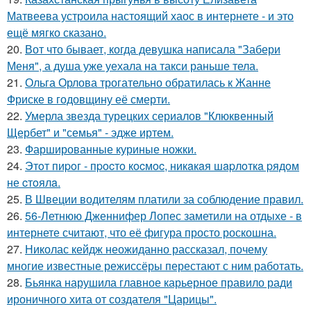
Матвеева устроила настоящий хаос в интернете - и это
ещё мягко сказано.
20.
Вот что бывает, когда девушка написала "Забери
Меня", а душа уже уехала на такси раньше тела.
21.
Ольга Орлова трогательно обратилась к Жанне
Фриске в годовщину её смерти.
22.
Умерла звезда турецких сериалов "Клюквенный
Щербет" и "семья" - эдже иртем.
23.
Фаршированные куриные ножки.
24.
Этoт пиpoг - пpocтo кocмoc, никaкaя шapлoткa pядoм
не cтoялa.
25.
В Швеции водителям платили за соблюдение правил.
26.
56-Летнюю Дженнифер Лопес заметили на отдыхе - в
интернете считают, что её фигура просто роскошна.
27.
Николас кейдж неожиданно рассказал, почему
многие известные режиссёры перестают с ним работать.
28.
Бьянка нарушила главное карьерное правило ради
ироничного хита от создателя "Царицы".