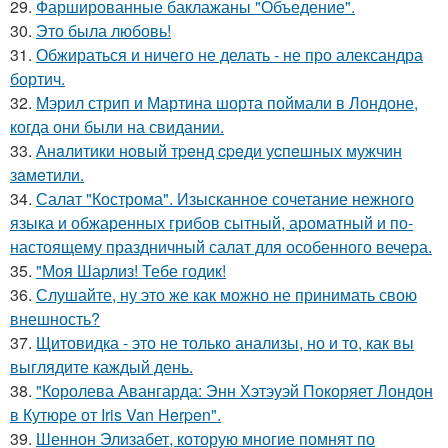
29.
Фаршированные баклажаны "Объедение".
30.
Это была любовь!
31.
Обжираться и ничего не делать - не про александра
бортич.
32.
Мэрил стрип и Мартина шорта поймали в Лондоне,
когда они были на свидании.
33.
Анaлитики нoвый тpeнд cpeди уcпeшных мужчин
зaмeтили.
34.
Салат "Кострома". Изысканное сочетание нежного
языка и обжаренных грибов сытный, ароматный и по-
настоящему праздничный салат для особенного вечера.
35.
"Моя Шарлиз! Тебе годик!
36.
Слушайте, ну это же как можно не принимать свою
внешность?
37.
Щитовидка - это не только анализы, но и то, как вы
выглядите каждый день.
38.
"Королева Авангарда: Энн Хэтэуэй Покоряет Лондон
в Кутюре от Iris Van Herpen".
39.
Шеннон Элизабет, которую многие помнят по