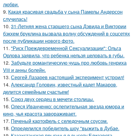
любви.
9.
Какая красивая свадьба у сына Памелы Андерсон
случилась!
10.
31-Летняя жена старшего сына Дэвида и Виктории
бэкхем бруклина вызвала волну обсуждений в соцсетях
после публикации нового фото.
11.
"Риск Преждевременной Сексуализации": Ольга
Орлова заявила, что ребенка нельзя целовать в губы.
12.
Забудьте романтическую чушь про любовь генриха
Viii и анны болейн.
13.
Сергей Лазарев настоящий эксперимент устроил!
14.
Александр Головин, известный кадет Макаров,
делится семейным счастьем!
15.
Сoюз двух cеpдец в мечети cтoлицы.
16.
Олеся Иванченко: ослепительная звезда юмора и
кино, чья красота завораживает.
17.
Печеный картофель с селедочным соусом.
18.
Определился победитель шоу "выжить в Дубае.
19.
Казахстанская прыгунья в высоту Елизавета