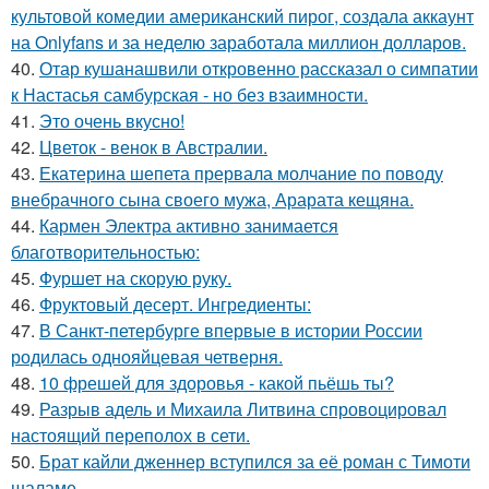
культовой комедии американский пирог, создала аккаунт
на Onlyfans и за неделю заработала миллион долларов.
40.
Отар кушанашвили откровенно рассказал о симпатии
к Настасья самбурская - но без взаимности.
41.
Это очень вкусно!
42.
Цветок - венок в Австралии.
43.
Екатерина шепета прервала молчание по поводу
внебрачного сына своего мужа, Арарата кещяна.
44.
Кармен Электра активно занимается
благотворительностью:
45.
Фуршет на скорую руку.
46.
Фруктовый десерт. Ингредиенты:
47.
В Санкт-петербурге впервые в истории России
родилась однояйцевая четверня.
48.
10 фрешей для здоровья - какой пьёшь ты?
49.
Разрыв адель и Михаила Литвина спровоцировал
настоящий переполох в сети.
50.
Брат кайли дженнер вступился за её роман с Тимоти
шаламе.