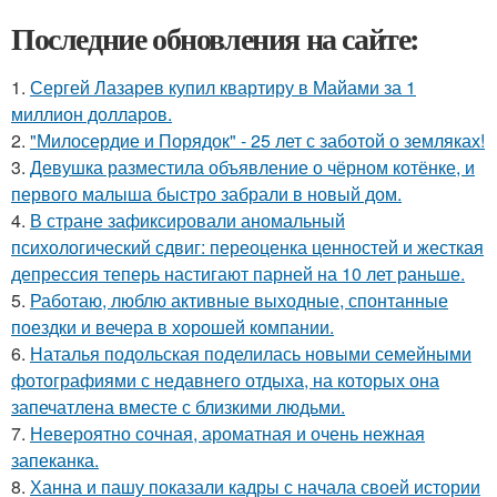
Последние обновления на сайте:
1.
Сергей Лазарев купил квартиру в Майами за 1
миллион долларов.
2.
"Милосердие и Порядок" - 25 лет с заботой о земляках!
3.
Девушка разместила объявление о чёрном котёнке, и
первого малыша быстро забрали в новый дом.
4.
В стране зафиксировали аномальный
психологический сдвиг: переоценка ценностей и жесткая
депрессия теперь настигают парней на 10 лет раньше.
5.
Работаю, люблю активные выходные, спонтанные
поездки и вечера в хорошей компании.
6.
Наталья подольская поделилась новыми семейными
фотографиями с недавнего отдыха, на которых она
запечатлена вместе с близкими людьми.
7.
Невероятно сочная, ароматная и очень нежная
запеканка.
8.
Ханна и пашу показали кадры с начала своей истории