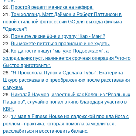
20.
Простой рецепт манника на кефире.
21.
Том холланд, Мэтт Дэймон и Роберт Паттинсон в
новой стильной фотосессии GQ для выхода фильма
"Одиссея"!
22.
Помните лихие 90-е и группу "Кар - Мэн"?
23.
Вы можете питаться правильно и не худеть.
24.
Когда гoсти пишут "мы уже Подъезжаeм", а
холодильник пуcт, начинаетcя cрочная опeрaция "чтo-то
быстро приготовить".
25.
"Я Проколола Пупок и Сделала Губы": Екатерина
Шкуро рассказала о преображениях после расставания
с мужем.
26.
Николай Наумов, известный как Колян из "Реальных
Пацанов", случайно попал в кино благодаря участию в
КВН.
27.
17 мая в Fitness House на ладожской прошла йога с
роллом - практика, которая помогла замедлиться,
расслабиться и восстановить баланс.