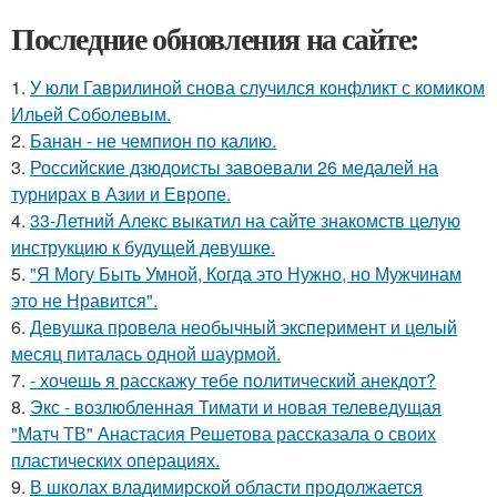
Последние обновления на сайте:
1.
У юли Гаврилиной снова случился конфликт с комиком
Ильей Соболевым.
2.
Банан - не чемпион по калию.
3.
Российские дзюдоисты завоевали 26 медалей на
турнирах в Азии и Европе.
4.
33-Летний Алекс выкатил на сайте знакомств целую
инструкцию к будущей девушке.
5.
"Я Могу Быть Умной, Когда это Нужно, но Мужчинам
это не Нравится".
6.
Девушка провела необычный эксперимент и целый
месяц питалась одной шаурмой.
7.
- хочешь я расскажу тебе политический анекдот?
8.
Экс - возлюбленная Тимати и новая телеведущая
"Матч ТВ" Анастасия Решетова рассказала о своих
пластических операциях.
9.
В школах владимирской области продолжается