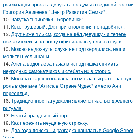
реализация проекта депутата госдумы от единой России
Григория Аникеева "Центр Развития Семьи".
10.
Закуска "Грибочки - Боровички".
11.
Кекс грушевый. Для приготовления понадобится:
12.
Друг ниже 175 см, когда нашёл девушку - и теперь
все комплексы по росту официально ушли в отпуск.
13.
Можно выдохнуть: слухи не подтвердились, наши
молитвы услышаны.
14.
Алёна водонаева начала исподтишка снимать
неугодных самокатчиков и стебать их в сторис.
15.
Милана стар призналась, что могла сыграть главную
роль в фильме "Алиса в Стране Чудес" вместо Ани
пересильд.
16.
Традиционное тату джоли является частью древнего
ритуала.
17.
Белый праздничный торт.
18.
Как пережить неудачную стрижку.
19.
Два года поиска - и разгадка нашлась в Google Street
View.