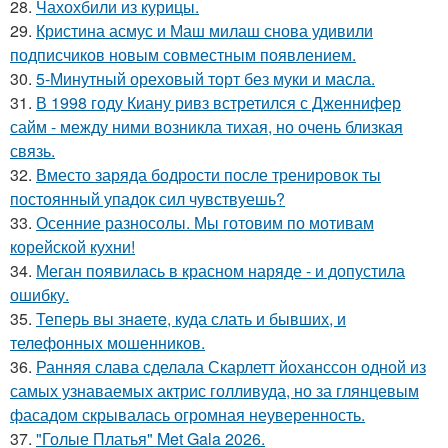
28.
Чахохбили из курицы.
29.
Кристина асмус и Маш милаш снова удивили
подписчиков новым совместным появлением.
30.
5-Минутный ореховый торт без муки и масла.
31.
В 1998 году Киану ривз встретился с Дженнифер
сайм - между ними возникла тихая, но очень близкая
связь.
32.
Вместо заряда бодрости после тренировок ты
постоянный упадок сил чувствуешь?
33.
Осенние разносолы. Мы готовим по мотивам
корейской кухни!
34.
Меган появилась в красном наряде - и допустила
ошибку.
35.
Теперь вы знaетe, куда слать и бывших, и
телeфонныx мошенников.
36.
Ранняя слава сделала Скарлетт йоханссон одной из
самых узнаваемых актрис голливуда, но за глянцевым
фасадом скрывалась огромная неуверенность.
37.
"Голые Платья" Met Gala 2026.