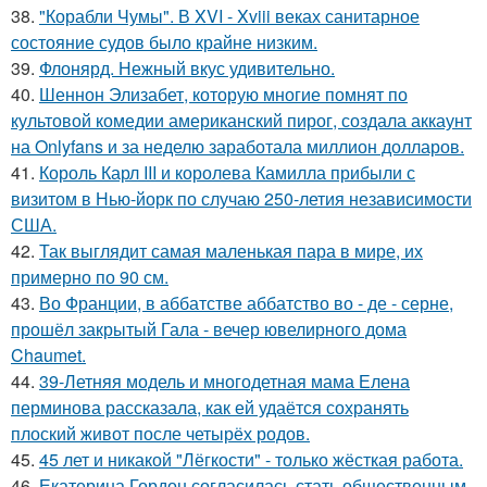
38.
"Корабли Чумы". В XVI - Xviii веках санитарное
состояние судов было крайне низким.
39.
Флонярд. Нежный вкус удивительно.
40.
Шеннон Элизабет, которую многие помнят по
культовой комедии американский пирог, создала аккаунт
на Onlyfans и за неделю заработала миллион долларов.
41.
Король Карл III и королева Камилла прибыли с
визитом в Нью-йорк по случаю 250-летия независимости
США.
42.
Так выглядит самая маленькая пара в мире, их
примерно по 90 см.
43.
Во Франции, в аббатстве аббатство во - де - серне,
прошёл закрытый Гала - вечер ювелирного дома
Chaumet.
44.
39-Летняя модель и многодетная мама Елена
перминова рассказала, как ей удаётся сохранять
плоский живот после четырёх родов.
45.
45 лет и никакой "Лёгкости" - только жёсткая работа.
46.
Екатерина Гордон согласилась стать общественным