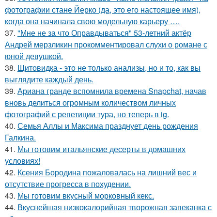
фотографии стане Йерко (да, это его настоящее имя),
когда она начинала свою модельную карьеру ….
37.
"Мне не за что Оправдываться" 53-летний актёр
Андрей мерзликин прокомментировал слухи о романе с
юной девушкой.
38.
Щитовидка - это не только анализы, но и то, как вы
выглядите каждый день.
39.
Ариана гранде вспомнила времена Snapchat, начав
вновь делиться огромным количеством личных
фотографий с репетиции тура, но теперь в ig.
40.
Семья Аллы и Максима празднует день рождения
Галкина.
41.
Мы готовим итальянские десерты в домашних
условиях!
42.
Ксения Бородина пожаловалась на лишний вес и
отсутствие прогресса в похудении.
43.
Мы готовим вкусный морковный кекс.
44.
Вкуснейшая низкокалорийная творожная запеканка с