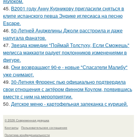
яблоком.
45.
В2001 году Анну Курникову пригласили сняться в
клипе испанского певца Энрике иглесиаса на песню
Escape.
46.
50-Летней Анджелины Джоли расстроила и даже
напугала фанатов.
47.
Звезда комедии "Поймай Толстуху, Если Сможешь"
мелисса маккарти радует поклонников изменениями в
фигуре.
48.
Они возвращают 90-е - новые "Спасатели Малибу"
уже снимают.
49.
30-Летняя Флоренс пью официально подтвердила
свои отношения с актёром финном Коулом, появившись
вместе с ним на мероприятии.
50.
Детское меню - картофельная запеканка с курицей.
© 2026 Современная девушка
Контакты
Пользовательское соглашение
Политика конфидециальности