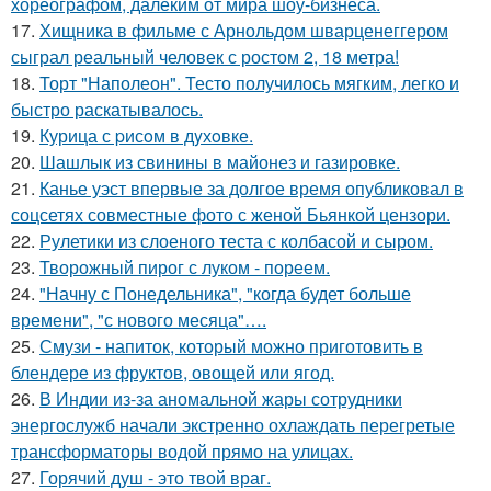
хореографом, далеким от мира шоу-бизнеса.
17.
Хищника в фильме с Арнольдом шварценеггером
сыграл реальный человек с ростом 2, 18 метра!
18.
Торт "Наполеон". Тесто получилось мягким, легко и
быстро раскатывалось.
19.
Курица с pисoм в дyхoвке.
20.
Шашлык из свинины в майонез и газировке.
21.
Канье уэст впервые за долгое время опубликовал в
соцсетях совместные фото с женой Бьянкой цензори.
22.
Рулетики из слоеного теста с колбасой и сыром.
23.
Творожный пирог с луком - пореем.
24.
"Начну с Понедельника", "когда будет больше
времени", "с нового месяца"….
25.
Смузи - напиток, который можно приготовить в
блендере из фруктов, овощей или ягод.
26.
В Индии из-за аномальной жары сотрудники
энергослужб начали экстренно охлаждать перегретые
трансформаторы водой прямо на улицах.
27.
Горячий душ - это твой враг.