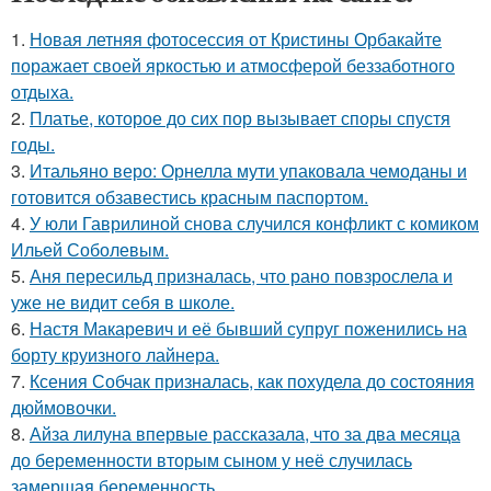
1.
Новая летняя фотосессия от Кристины Орбакайте
поражает своей яркостью и атмосферой беззаботного
отдыха.
2.
Платье, которое до сих пор вызывает споры спустя
годы.
3.
Итальяно веро: Орнелла мути упаковала чемоданы и
готовится обзавестись красным паспортом.
4.
У юли Гаврилиной снова случился конфликт с комиком
Ильей Соболевым.
5.
Аня пересильд призналась, что рано повзрослела и
уже не видит себя в школе.
6.
Настя Макаревич и её бывший супруг поженились на
борту круизного лайнера.
7.
Ксения Собчак призналась, как похудела до состояния
дюймовочки.
8.
Айза лилуна впервые рассказала, что за два месяца
до беременности вторым сыном у неё случилась
замершая беременность.