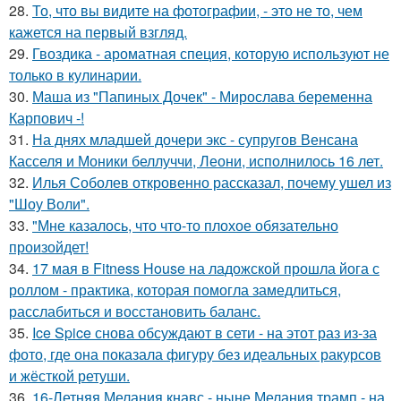
28.
То, что вы видите на фотографии, - это не то, чем
кажется на первый взгляд.
29.
Гвоздика - ароматная специя, которую используют не
только в кулинарии.
30.
Маша из "Папиных Дочек" - Мирослава беременна
Карпович -!
31.
На днях младшей дочери экс - супругов Венсана
Касселя и Моники беллуччи, Леони, исполнилось 16 лет.
32.
Илья Соболев откровенно рассказал, почему ушел из
"Шоу Воли".
33.
"Мне казалось, что что-то плохое обязательно
произойдет!
34.
17 мая в Fitness House на ладожской прошла йога с
роллом - практика, которая помогла замедлиться,
расслабиться и восстановить баланс.
35.
Ice Spice снова обсуждают в сети - на этот раз из-за
фото, где она показала фигуру без идеальных ракурсов
и жёсткой ретуши.
36.
16-Летняя Мелания кнавс - ныне Мелания трамп - на