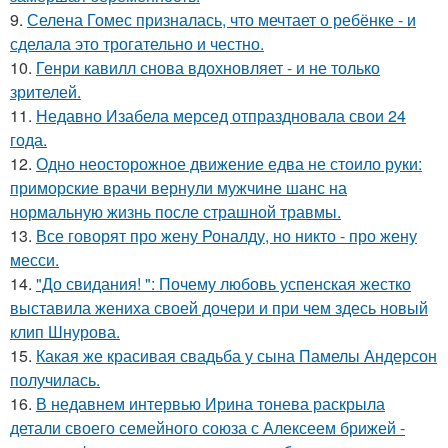
9.
Селена Гомес призналась, что мечтает о ребёнке - и
сделала это трогательно и честно.
10.
Генри кавилл снова вдохновляет - и не только
зрителей.
11.
Недавно Изабела мерсед отпраздновала свои 24
года.
12.
Одно неосторожное движение едва не стоило руки:
приморские врачи вернули мужчине шанс на
нормальную жизнь после страшной травмы.
13.
Все говорят про жену Роналду, но никто - про жену
месси.
14.
"До свидания! ": Почему любовь успенская жестко
выставила жениха своей дочери и при чем здесь новый
клип Шнурова.
15.
Какая же красивая свадьба у сына Памелы Андерсон
получилась.
16.
В недавнем интервью Ирина тонева раскрыла
детали своего семейного союза с Алексеем брижей -