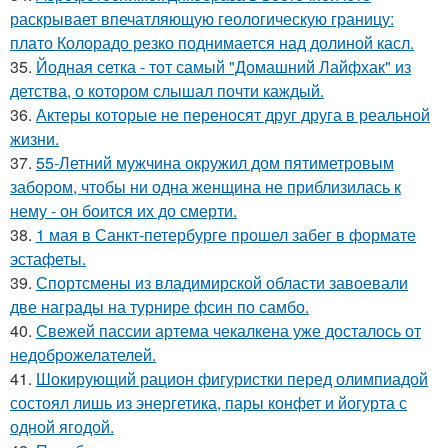
раскрывает впечатляющую геологическую границу:
плато Колорадо резко поднимается над долиной касл.
35.
Йодная сетка - тот самый "Домашний Лайфхак" из
детства, о котором слышал почти каждый.
36.
Актеры которые не переносят друг друга в реальной
жизни.
37.
55-Летний мужчина окружил дом пятиметровым
забором, чтобы ни одна женщина не приблизилась к
нему - он боится их до смерти.
38.
1 мая в Санкт-петербурге прошел забег в формате
эстафеты.
39.
Спортсмены из владимирской области завоевали
две награды на турнире фсин по самбо.
40.
Свежей пассии артема чекалкена уже досталось от
недоброжелателей.
41.
Шокирующий рацион фигуристки перед олимпиадой
состоял лишь из энергетика, пары конфет и йогурта с
одной ягодой.