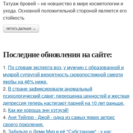
Татуаж бровей – не новшество в мире косметологии и
ухода. Основной положительной стороной является его
стойкость
читать дальше →
Последние обновления на сайте:
1.
По словам эксперта воз, у мужчин с образованной и
мудрой супругой вероятность скоропостижной смерти
якобы на 46% ниже.
2.
В стране зафиксировали аномальный
психологический сдвиг: переоценка ценностей и жесткая
депрессия теперь настигают парней на 10 лет раньше.
3.
Как же хороша энн хэтэуэй!
4.
Аня Тейлор - Джой - одна из самых ярких актрис
своего поколения.
5.
Забудьте о Деми Мур и её "Субстанции" - у нас