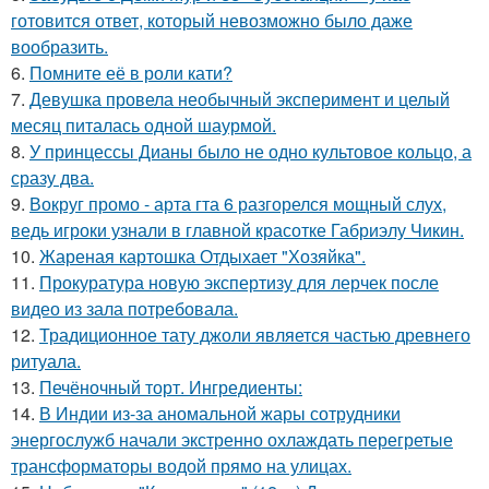
готовится ответ, который невозможно было даже
вообразить.
6.
Помните её в роли кати?
7.
Девушка провела необычный эксперимент и целый
месяц питалась одной шаурмой.
8.
У принцессы Дианы было не одно культовое кольцо, а
сразу два.
9.
Вокруг промо - арта гта 6 разгорелся мощный слух,
ведь игроки узнали в главной красотке Габриэлу Чикин.
10.
Жареная картошка Отдыхает "Хозяйка".
11.
Прокуратура новую экспертизу для лерчек после
видео из зала потребовала.
12.
Традиционное тату джоли является частью древнего
ритуала.
13.
Печёночный торт. Ингредиенты:
14.
В Индии из-за аномальной жары сотрудники
энергослужб начали экстренно охлаждать перегретые
трансформаторы водой прямо на улицах.