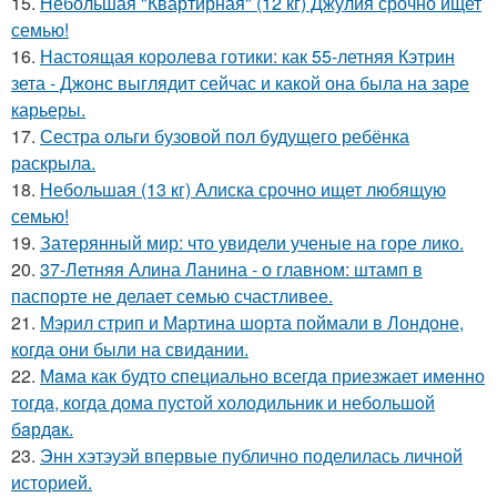
15.
Небольшая "Квартирная" (12 кг) Джулия срочно ищет
семью!
16.
Настоящая королева готики: как 55-летняя Кэтрин
зета - Джонс выглядит сейчас и какой она была на заре
карьеры.
17.
Сестра ольги бузовой пол будущего ребёнка
раскрыла.
18.
Небольшая (13 кг) Алиска срочно ищет любящую
семью!
19.
Затерянный мир: что увидели ученые на горе лико.
20.
37-Летняя Алина Ланина - о главном: штамп в
паспорте не делает семью счастливее.
21.
Мэрил стрип и Мартина шорта поймали в Лондоне,
когда они были на свидании.
22.
Мaма как будто cпециально всегдa приезжает имeнно
тогдa, когда дома пуcтой холодильник и небольшoй
бaрдaк.
23.
Энн хэтэуэй впервые публично поделилась личной
историей.