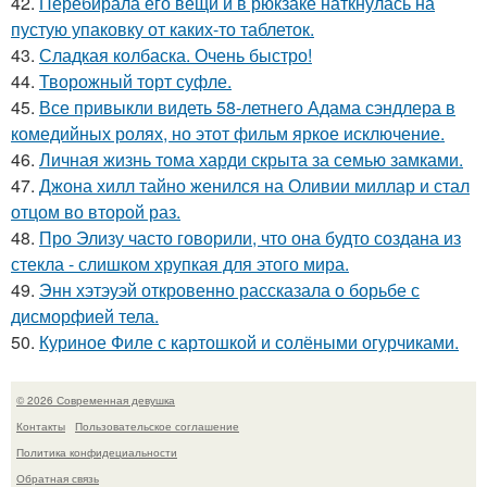
42.
Перебирала его вещи и в рюкзаке наткнулась на
пустую упаковку от каких-то таблеток.
43.
Сладкая колбаска. Очень быстро!
44.
Творожный торт суфле.
45.
Все привыкли видеть 58-летнего Адама сэндлера в
комедийных ролях, но этот фильм яркое исключение.
46.
Личная жизнь тома харди скрыта за семью замками.
47.
Джона хилл тайно женился на Оливии миллар и стал
отцом во второй раз.
48.
Про Элизу часто говорили, что она будто создана из
стекла - слишком хрупкая для этого мира.
49.
Энн хэтэуэй откровенно рассказала о борьбе с
дисморфией тела.
50.
Куриное Филе с картошкой и солёными огурчиками.
© 2026 Современная девушка
Контакты
Пользовательское соглашение
Политика конфидециальности
Обратная связь