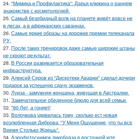
24.
"Мимика и Профилактика": Дарья клюкина о раннем
знакомстве с косметологией.
25.
Самый безобидный волк на планете живёт вовсе не
в лесах, а в африканских саваннах.
26.
Самые яркие образы на дорожке премии телеканала
РУ.
27.
После таких тренировок даже самые широкие штаны
не скроют результат.
28.
В России развивается образовательная
инфраструктура.
29.
Алексей Серов из "Дискотеки Аварии" сделал дочери
подарок за успешную сдачу экзаменов.
30.
Луиза - замужняя женщина, живущая в Австралии.
31.
Замечательное обеденное блюдо для всей семьи.
32.
"80 Лет, а гоняет!
33.
Волочкова удивилась тому, сколько ест новая
возлюбленная Диброва: "У Меня Ощущение, что ты все
Время Столько Жрешь".
34.
Аэрофотоснимок дикобpaза в восточной юте