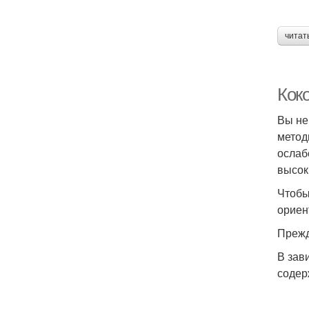
читат
Кок
Вы не
метод
ослаб
высок
Чтобы
ориен
Прежд
В зав
содер