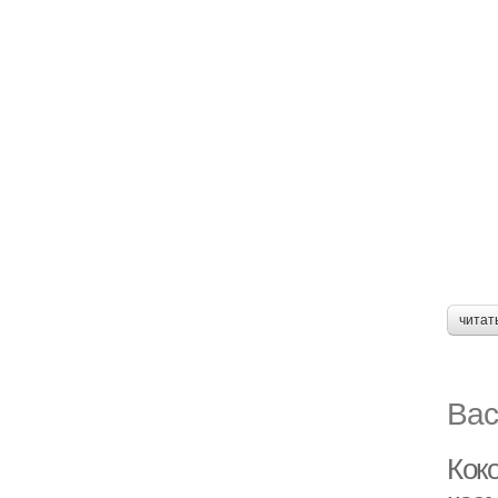
читат
Вас
Кок