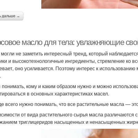
ь дальше →
осовое масло для тела: увлажняющие сво
 могли не заметить интересный тренд, который наблюдаетс
ики и высокотехнологичные ингредиенты, стремление ко все
евает, оно усиливается. Поэтому интерес к использованию 
.
 понимать, кому и каким образом нужно и можно использоват
тироваться в основных характеристиках масел.
е всего нужно понимать, что все растительные масла — эт
исимости от вида растительного сырья масла различаются с
жанием триглицеридов насыщенных и ненасыщенных жирны