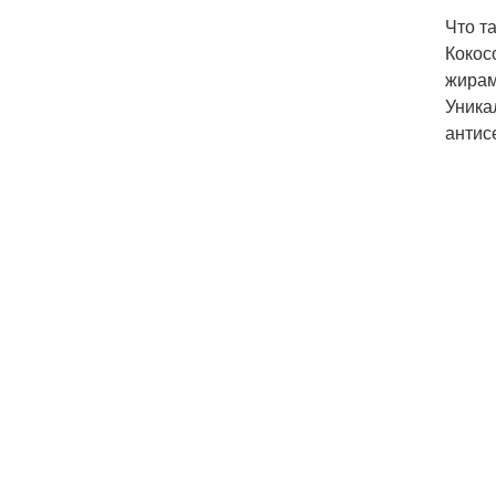
Что т
Кокос
жирам
Уника
антис