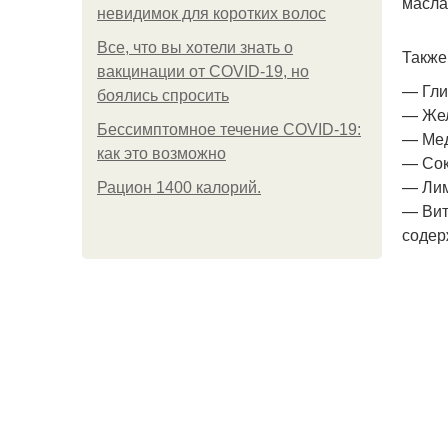
масла
невидимок для коротких волос
Все, что вы хотели знать о
Также
вакцинации от COVID-19, но
— Гли
боялись спросить
— Жел
Бессимптомное течение COVID-19:
— Мед
как это возможно
— Сок
— Лим
Рацион 1400 калорий.
— Вит
содер