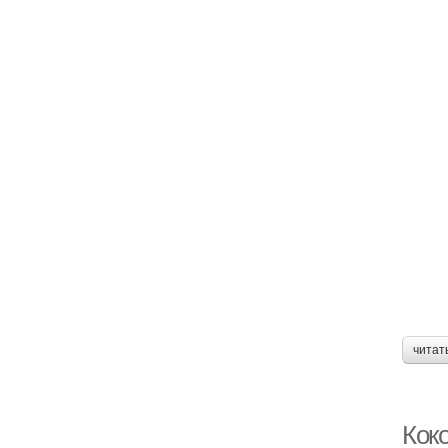
читат
Коко