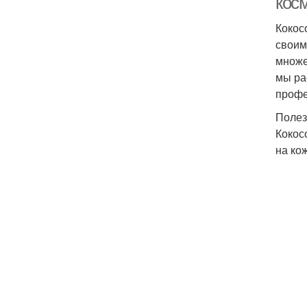
кос
Кокос
своим
множе
мы ра
профе
Полез
Кокос
на ко