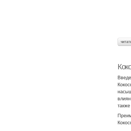
читат
Коко
Введ
Кокос
насыщ
влиян
также
Преим
Кокос