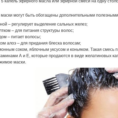
 5 капель эфирного масла или эфирной смеси на одну стол
 маски могут быть обогащены дополнительными полезными
ной – регулирует выделение сальных желез;
тком – для питания структуры волос;
ом – питает волосы;
ом алоэ – для придания блеска волосам;
онным соком, яблочным уксусом и коньяком. Такая смесь п
аминами А и Е, которые продаются в виде желатиновых капс
жимое маски.