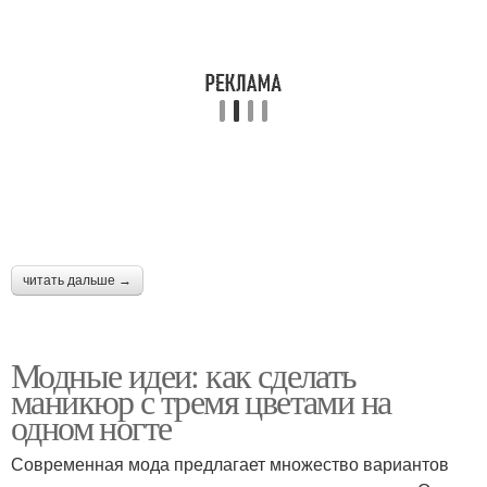
Шаги для черно-
Ногти в сером цвете
розового маникюра
Графитовый маникюр
Мраморные ногти
читать дальше →
Бордовые ногти
Бордовый маникюр
Модные идеи: как сделать
маникюр с тремя цветами на
одном ногте
Маникюр на короткие
Маникюр с дизайном
ногти
Современная мода предлагает множество вариантов