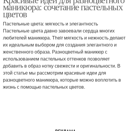
Летний маникюр
Осенний маникюр
маникюра: сочетание пастельных
цветов
Пастельные цвета: мягкость и элегантность
Маникюр с неоновыми
Пастельные цвета давно завоевали сердца многих
Зимний маникюр
акцентами
любителей маникюра. Their мягкость и нежность делают
их идеальным выбором для создания элегантного и
женственного образа. Разноцветный маникюр с
использованием пастельных оттенков позволяет
Маникюр с блестящими
Пастельный маникюр
добавить в образ нотку свежести и оригинальности. В
деталями
этой статье мы рассмотрим красивые идеи для
разноцветного маникюра, которые можно воплотить в
жизнь с помощью пастельных цветов.
Оттенки для
Маникюр в
разноцветного
зависимости
маникюра
Цвета для
разноцветного
Маникюр с нарядом