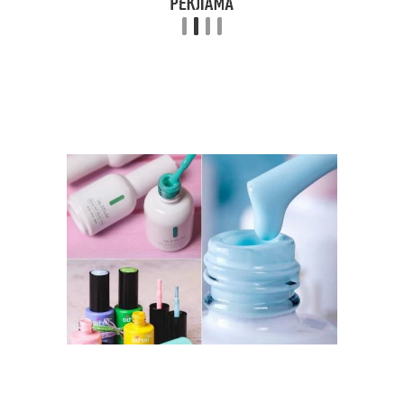
маникюра
Маникюр с
Оттенки для маникюра
пастельными цветами
Инструменты для
Свадебные ногти
маникюра
Маникюр для коротких
Разница между
ногтей
маникюром
Маникюр с градиентом
Ноготь без разливов