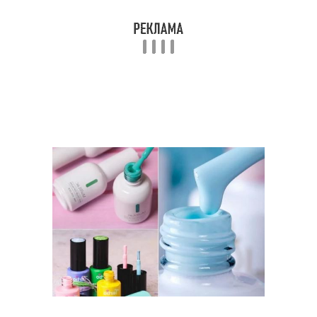
Маникюр на коротких
Маникюр с нарядом
ногтях
Маникюр с
Оттенки для маникюра
пастельными цветами
Инструменты для
маникюра