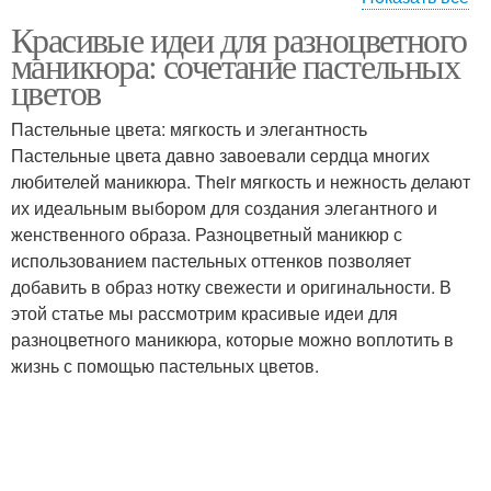
Красивые идеи для разноцветного
Летний маникюр
Осенний маникюр
маникюра: сочетание пастельных
цветов
Пастельные цвета: мягкость и элегантность
Маникюр с блестящими
Пастельные цвета давно завоевали сердца многих
Зимний маникюр
деталями
любителей маникюра. Their мягкость и нежность делают
их идеальным выбором для создания элегантного и
женственного образа. Разноцветный маникюр с
Оттенки для
использованием пастельных оттенков позволяет
Пастельный маникюр
разноцветного
добавить в образ нотку свежести и оригинальности. В
маникюра
этой статье мы рассмотрим красивые идеи для
разноцветного маникюра, которые можно воплотить в
жизнь с помощью пастельных цветов.
Цвета для
Маникюр в
разноцветного
зависимости
маникюра