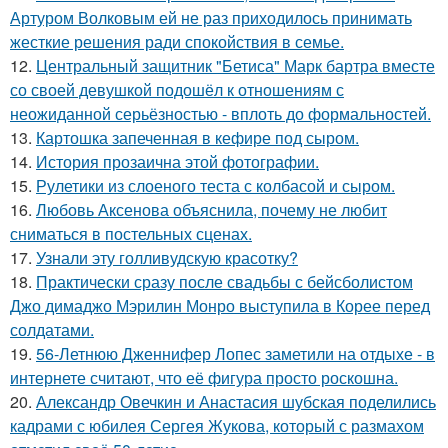
Артуром Волковым ей не раз приходилось принимать
жесткие решения ради спокойствия в семье.
12.
Центральный защитник "Бетиса" Марк бартра вместе
со своей девушкой подошёл к отношениям с
неожиданной серьёзностью - вплоть до формальностей.
13.
Картошка запеченная в кефире под сыром.
14.
История прозаична этой фотографии.
15.
Рулетики из слоеного теста с колбасой и сыром.
16.
Любовь Аксенова объяснила, почему не любит
сниматься в постельных сценах.
17.
Узнали эту голливудскую красотку?
18.
Практически сразу после свадьбы с бейсболистом
Джо димаджо Мэрилин Монро выступила в Корее перед
солдатами.
19.
56-Летнюю Дженнифер Лопес заметили на отдыхе - в
интернете считают, что её фигура просто роскошна.
20.
Александр Овечкин и Анастасия шубская поделились
кадрами с юбилея Сергея Жукова, который с размахом