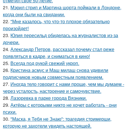
отметил своё 50-летие.
21.
Мэрил стрип и Мартина шорта поймали в Лондоне,
когда они были на свидании.
22.
"Мне казалось, что что-то плохое обязательно
произойдет!
23.
Юлия пересильд обиделась на журналистов из-за
дочери.
24.
Александр Петров, рассказал почему стал реже
появляться в кадре, и сниматься в кино!
25.
Всегда под рукой свежий укроп.
26.
Кристина асмус и Маш милаш снова удивили
подписчиков новым совместным появлением.
27.
Иногда тело говорит с нами проще, чем мы думаем -
через усталость, настроение и самочувствие.
28.
Лазоревка в парке города Вязники.
29.
Актёры с которыми никто не хочет работать - они
психи.
30.
"Маска, я Тебя не Знаю": трагедия стримерши,
которую не захотели увидеть настоящей.