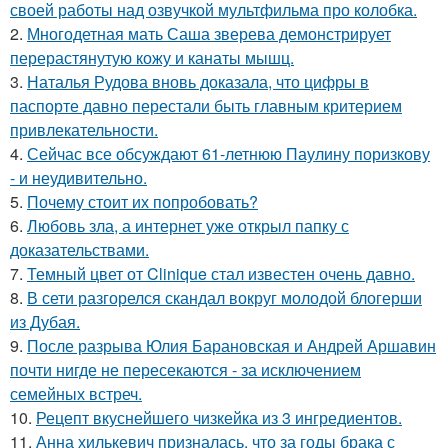
своей работы над озвучкой мультфильма про колобка.
2.
Многодетная мать Саша зверева демонстрирует
перерастянутую кожу и канаты мышц.
3.
Наталья Рудова вновь доказала, что цифры в
паспорте давно перестали быть главным критерием
привлекательности.
4.
Сейчас все обсуждают 61-летнюю Паулину поризкову
- и неудивительно.
5.
Почему стоит их попробовать?
6.
Любовь зла, а интернет уже открыл папку с
доказательствами.
7.
Темный цвет от Clinique стал известен очень давно.
8.
В сети разгорелся скандал вокруг молодой блогерши
из Дубая.
9.
После разрыва Юлия Барановская и Андрей Аршавин
почти нигде не пересекаются - за исключением
семейных встреч.
10.
Рецепт вкуснейшего чизкейка из 3 ингредиентов.
11.
Анна хилькевич призналась, что за годы брака с