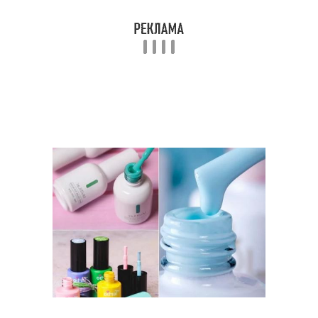
Маникюр с блестящими
Пастельный маникюр
деталями
Оттенки для
Маникюр в
разноцветного
зависимости
маникюра
Цвета для
Маникюр на коротких
разноцветного
ногтях
маникюра
Маникюр с нарядом
Оттенки для маникюра
Маникюр с
Инструменты для