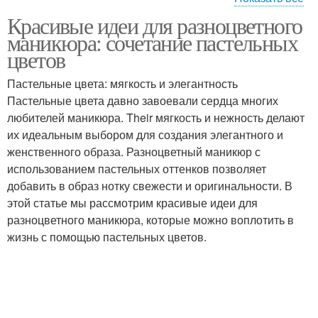
Маникюр с
Красивые идеи для разноцветного
Современные идеи
геометрическими
маникюра: сочетание пастельных
узорами
цветов
Пастельные цвета: мягкость и элегантность
Пастельные цвета давно завоевали сердца многих
Сезонные идеи
Летний маникюр
любителей маникюра. Their мягкость и нежность делают
их идеальным выбором для создания элегантного и
женственного образа. Разноцветный маникюр с
использованием пастельных оттенков позволяет
Осенний маникюр
Зимний маникюр
добавить в образ нотку свежести и оригинальности. В
этой статье мы рассмотрим красивые идеи для
разноцветного маникюра, которые можно воплотить в
жизнь с помощью пастельных цветов.
Маникюр с неоновыми
Творческие идеи
акцентами