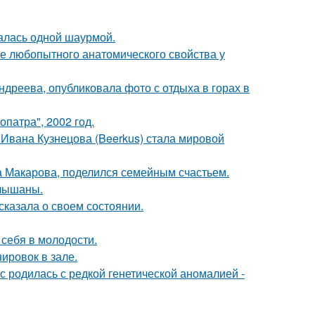
алась одной шаурмой.
 любопытного анатомического свойства у
дреева, опубликовала фото с отдыха в горах в
патра", 2002 год.
 Ивана Кузнецова (Beerkus) стала мировой
а Макарова, поделился семейным счастьем.
слышаны.
сказала о своем состоянии.
 себя в молодости.
ировок в зале.
 родилась с редкой генетической аномалией -