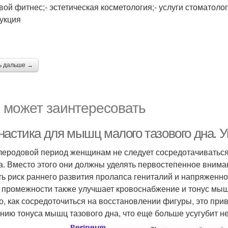
овой фитнес;- эстетическая косметология;- услуги стоматоло
укция
ь дальше →
 может заинтересовать
настика для мышц малого тазового дна. 
леродовой период женщинам не следует сосредотачиватьс
а. Вместо этого они должны уделять первостепенное внима
ть риск раннего развития пролапса гениталий и напряженн
промежности также улучшает кровоснабжение и тонус мыше
го, как сосредоточиться на восстановлении фигуры, это п
нию тонуса мышц тазового дна, что еще больше усугубит 