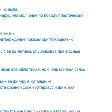
й исчезла.
, нарушила молчание по поводу пластических
ю жизнь.
одтверждение показал криптокошелёк с
у с её 52-летием, опубликовав прекрасные
ними возникла тихая, но очень близкая связь.
их её фигуру в купальнике.
есте с женой сьюки уотерхаус и дочерью
 Стрит" Леонардо ди каприо и Марго Робби