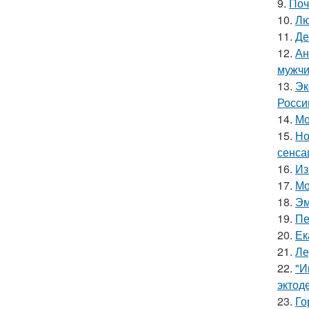
9.
Поч
10.
Лю
11.
Де
12.
Ан
мужчи
13.
Эк
Росси
14.
Мо
15.
Но
сенса
16.
Из
17.
Мо
18.
Эм
19.
Пе
20.
Ек
21.
Ле
22.
"И
эктод
23.
Го