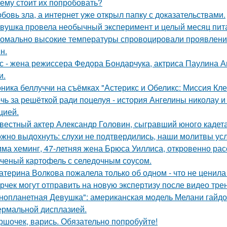
ему стоит их попробовать?
бовь зла, а интернет уже открыл папку с доказательствами.
вушка провела необычный эксперимент и целый месяц пит
омально высокие температуры спровоцировали проявление
н.
с - жена режиссера Федора Бондарчука, актриса Паулина Ан
и.
ника беллуччи на съёмках "Астерикс и Обеликс: Миссия Клео
чь за решёткой ради поцелуя - история Ангелины николау и
цией.
вестный актер Александр Головин, сыгравший юного кадет
жно выдохнуть: слухи не подтвердились, наши молитвы у
ма хеминг, 47-летняя жена Брюса Уиллиса, откровенно рас
ченый картофель с селедочным соусом.
атерина Волкова пожалела только об одном - что не ценила
рчек могут отправить на новую экспертизу после видео трен
нопланетная Девушка": американская модель Мелани гайдос
ермальной дисплазией.
ршочек, варись. Обязательно попробуйте!