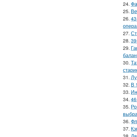
24.
Фа
25.
Ве
26.
43
опера
27.
Ст
28.
39
29.
Га
баланс
30.
Та
стари
31.
Лу
32.
В 
33.
Ин
34.
46
35.
Ро
выбра
36.
Фл
37.
Кэ
38.
Дв