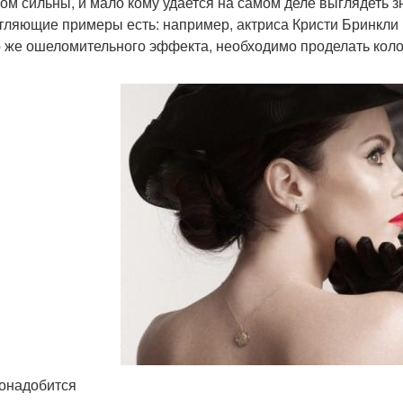
ом сильны, и мало кому удается на самом деле выглядеть з
тляющие примеры есть: например, актриса Кристи Бринкли 
о же ошеломительного эффекта, необходимо проделать коло
онадобится