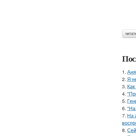
читат
Пос
1.
Аня
2.
Я н
3.
Как
4.
"Пр
5.
Ген
6.
"На
7.
На 
воспр
8.
Сей