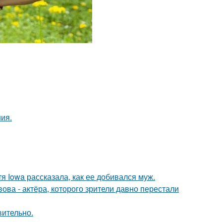
ния.
я Iowa рассказала, как ее добивался муж.
ва - актёра, которого зрители давно перестали
вительно.