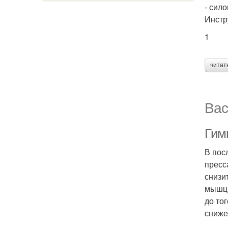
- сил
Инстр
1
читат
Вас
Гим
В пос
пресс
снизи
мышц 
до то
сниже