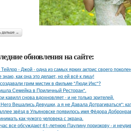
ь дальше →
ледние обновления на сайте:
 Тейлор - Джой - одна из самых ярких актрис своего поколе
е знаю, как она это делает, но ей всё к лицу!
 создавали грим мистик в фильме "Люди Икс"?
ишла Семейка в Приличный Ресторан".
ри кавилл снова вдохновляет - и не только зрителей.
 Него Вешались Девушки, а я не Давала Дотрагиваться": кат
аллее звёзд в Ульяновске появилось имя Фёдора Добронраво
инимать как чужого человека с экрана.
час все обсуждают 61-летнюю Паулину поризкову - и неуди