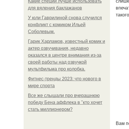
слишк
Какие специи лучше использовать
впеча
для вяления баклажанов
таког
У юли Гаврилиной снова случился
конфликт с комиком Ильей
Соболевым.
Гарик Харламов, известный комик и
актер озвучивания, недавно
оказался в центре внимания из-за
своей работы над озвучкой
мультфильма про колобка.
Фитнес-тренды 2023: что нового в
мире спорта
Все же слышали про вчерашнюю
победу Бена аффлека в "кто хочет
стать миллионером?
Вам п