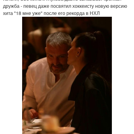
дружба - певец даже посвятил хоккеисту новую версию
хита "18 мне уже" после его рекорда в НХЛ