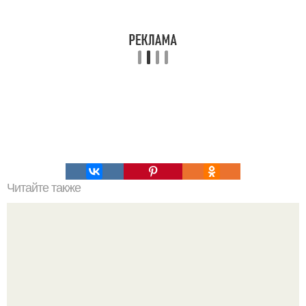
Читайте также
Какие материалы необходимы для создания разборного
парника из полипропиленовых панелей