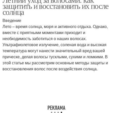
Волос в летние месяцы
Правильный уход
защитить и восстановить их после
солнца
Введение
Лето – время солнца, моря и активного отдыха. Однако,
Рекомендации по уходу
Ошибки в уходе
вместе с приятными моментами приходит и
необходимость заботиться о наших волосах.
Ультрафиолетовое излучение, соленая вода и высокая
температура могут нанести значительный вред вашей
прическе, делая волосы тусклыми, сухими и ломкими. В
этой статье мы рассмотрим основные методы защиты и
восстановления волос после воздействия солнца.