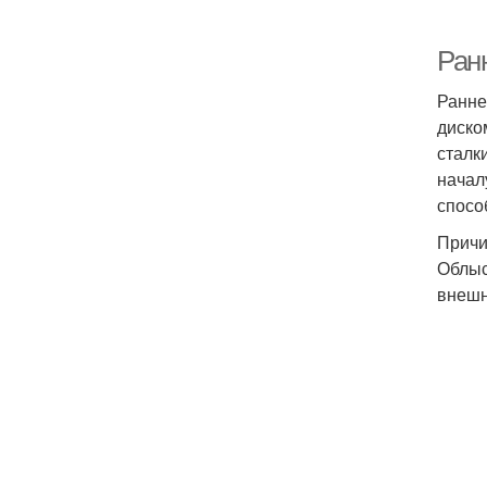
Ран
Ранне
диско
сталк
начал
спосо
Причи
Облыс
внешн