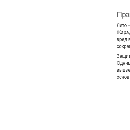
Пра
Лето 
Жара,
вред 
сохра
Защит
Одним
выцве
основ