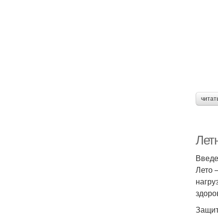
читат
Лет
Введ
Лето 
нагру
здоро
Защит