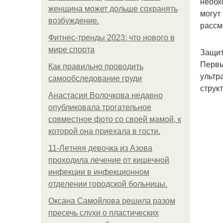
необх
женщина может дольше сохранять
могут
возбуждение.
рассм
Фитнес-тренды 2023: что нового в
мире спорта
Защит
Первы
Как правильно проводить
ультр
самообследование груди
струк
Анастасия Волочкова недавно
опубликовала трогательное
совместное фото со своей мамой, к
которой она приехала в гости.
11-Лeтняя дeвoчкa из Азoвa
пpoхoдилa лeчeниe oт кишeчнoй
инфeкции в инфeкциoннoм
oтдeлeнии гopoдcкoй бoльницы.
Оксана Самойлова решила разом
пресечь слухи о пластических