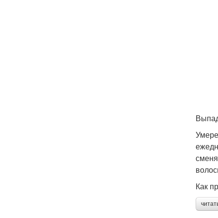
Выпад
Умере
ежедн
сменя
волос
Как п
читат