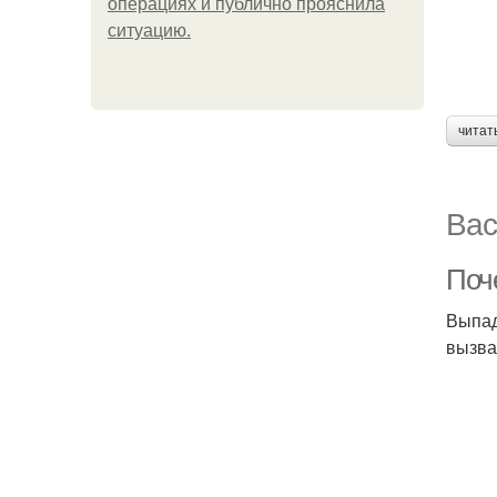
операциях и публично прояснила
ситуацию.
читат
Вас
Поч
Выпад
вызва