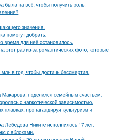
а была на всё, чтобы получить роль.
явления?
ешающего значения.
ка помогут добрать.
о время для неё остановилось.
на этот раз из-за романтических фото, которые
млн в год, чтобы достичь бессмертия.
а Макарова, поделился семейным счастьем.
боролась с наркотической зависимостью.
х плавках, пропагандируя культуризм и
 Лебедева Никите исполнилось 17 лет.
кс с яблоками.
отношений с 20-летним певцом Ваней