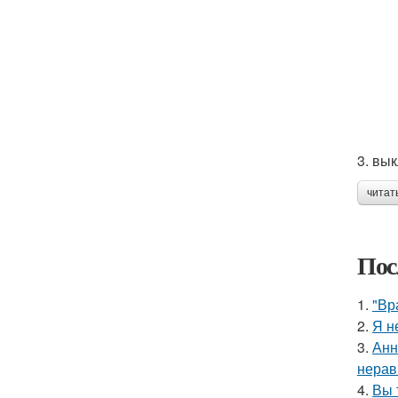
3. вы
читат
Пос
1.
"Вр
2.
Я н
3.
Анн
нерав
4.
Вы 