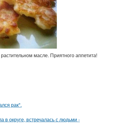
 растительном масле. Приятного аппетита!
лся рак".
 в округе, встречалась с людьми -