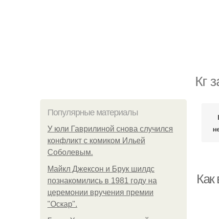
Кг 
Популярные материалы
н
У юли Гаврилиной снова случился
конфликт с комиком Ильей
Соболевым.
Майкл Джексон и Брук шилдс
Как 
познакомились в 1981 году на
церемонии вручения премии
"Оскар".