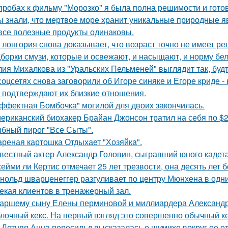
пробах к фильму "Морозко" я была полна решимости и готов
ы знали, что мертвое море хранит уникальные природные 
все полезные продукты одинаковы.
 лонгория снова доказывает, что возраст точно не имеет р
борки смузи, которые и освежают, и насыщают, и норму бел
ия Михалкова из "Уральских Пельменей" выглядит так, будт
соцсетях снова заговорили об Игоре синяке и Егоре криде - 
 подтверждают их близкие отношения.
ффектная Бомбочка" могилой для двоих закончилась.
ериканский биохакер Брайан Джонсон тратил на себя по $2 
бный пирог "Все Сыты".
реная картошка Отдыхает "Хозяйка".
вестный актер Александр Головин, сыгравший юного кадет
ейми ли Кертис отмечает 25 лет трезвости, она десять лет 
нольд шварценеггер разгуливает по центру Мюнхена в одни
екая клиентов в тренажерный зал.
аршему сыну Елены перминовой и миллиардера Александра
лочный кекс. На первый взгляд это совершенно обычный ке
-Летняя Анна пересильд высказалась о шумихе вокруг ее 