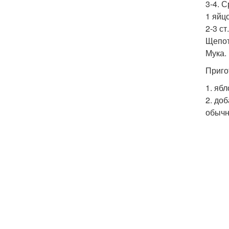
3-4. 
1 яйцо
2-3 ст
Щепот
Мука.
Приго
1. яб
2. до
обычн