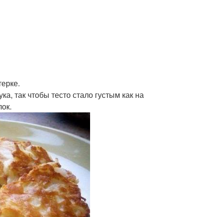
терке.
а, так чтобы тесто стало густым как на
лок.