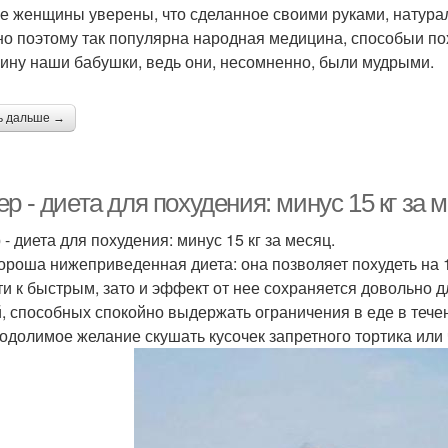
е женщины уверены, что сделанное своими руками, натура
о поэтому так популярна народная медицина, способыи пох
рину наши бабушки, ведь они, несомненно, были мудрыми.
ь дальше →
р - диета для похудения: минус 15 кг за 
- диета для похудения: минус 15 кг за месяц.
ороша нижеприведенная диета: она позволяет похудеть на 15
ти к быстрым, зато и эффект от нее сохраняется довольно 
, способных спокойно выдержать ограничения в еде в течен
одолимое желание скушать кусочек запретного тортика или 