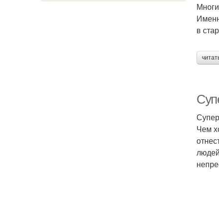
Многи
Именн
в ста
читат
Супе
Супер 
Чем х
отнес
людей
непре