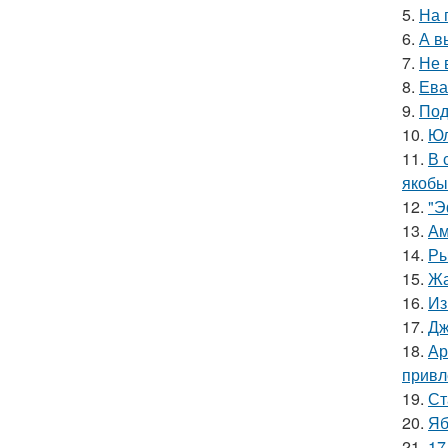
5.
На 
6.
А в
7.
Не 
8.
Ева
9.
Под
10.
Юл
11.
В 
якобы
12.
"Э
13.
Ам
14.
Ры
15.
Жа
16.
Из
17.
Дж
18.
Ар
привл
19.
Ст
20.
Яб
21.
17