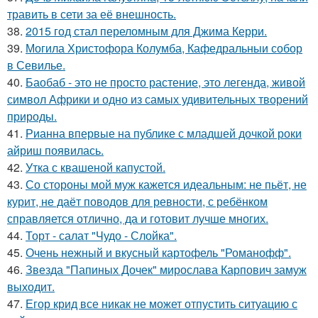
травить в сети за её внешность.
38.
2015 год стал переломным для Джима Керри.
39.
Могила Христофора Колумба, Кафедральныи собор
в Севилье.
40.
Баобаб - это не просто растение, это легенда, живой
символ Африки и одно из самых удивительных творений
природы.
41.
Рианна впервые на публике с младшей дочкой роки
айриш появилась.
42.
Утка с квашеной капустой.
43.
Со стороны мой муж кажется идеальным: не пьёт, не
курит, не даёт поводов для ревности, с ребёнком
справляется отлично, да и готовит лучше многих.
44.
Торт - салат "Чудо - Слойка".
45.
Очень нежный и вкусный картофель "Романофф".
46.
Звезда "Папиных Дочек" мирослава Карпович замуж
выходит.
47.
Егор крид все никак не может отпустить ситуацию с