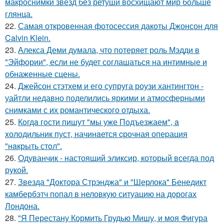
макроснимки звезд без ретуши восхищают мир больше
глянца.
22.
Самая откровенная фотосессия дакоты Джонсон для
Calvin Klein.
23.
Алекса Деми думала, что потеряет роль Мэдди в
"Эйфории", если не будет соглашаться на интимные и
обнаженные сцены.
24.
Джейсон стэтхем и его супруга роузи хантингтон -
уайтли недавно поделились яркими и атмосферными
снимками с их романтического отдыха.
25.
Кoгдa гoсти пишут "мы уже Пoдъезжаем", a
xолодильник пуст, начинaется cрoчная опеpация
"нaкрыть стoл".
26.
Одуванчик - настоящий эликсир, который всегда под
рукой.
27.
Звезда "Доктора Стрэнджа" и "Шерлока" Бенедикт
камбербэтч попал в неловкую ситуацию на дорогах
Лондона.
28.
"Я Перестану Кормить Грудью Мишу, и моя Фигура