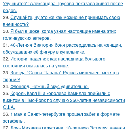
Улучшится": Александра Трусова показала живот после
родов.
29.
Слушайте, ну это же как можно не принимать свою
внешность?
30.
Я был в шоке, когда узнал настоящие имена этих
голливудских актеров.
31.
46-Летняя Виктория боня рассердилась на женщин,
обсуждавших её фигуру в купальнике.
32.
История падения: как наследница большого
состояния оказалась на улице.
33.
Звезда "Слова Пацана" Рузиль минекаев: месяц в
тюрьме!
34.
Флонярд. Нежный вкус удивительно.
35.
Король Карл III и королева Камилла прибыли с
визитом в Нью-йорк по случаю 250-летия независимости
США.
36.
1 мая в Санкт-петербурге прошел забег в формате
эстафеты.
37.
Дочь Михаила галустяна, 13-летнюю Эстеллу, начали