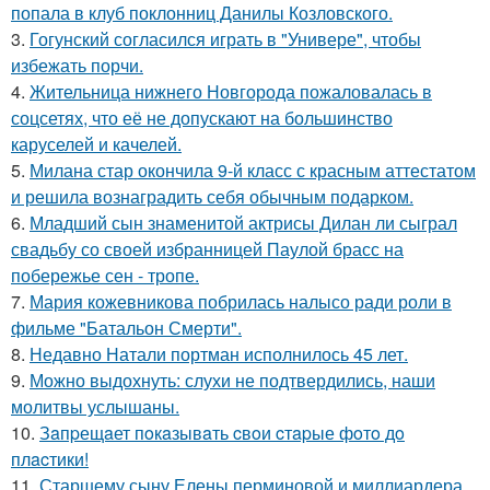
попала в клуб поклонниц Данилы Козловского.
3.
Гогунский согласился играть в "Универе", чтобы
избежать порчи.
4.
Жительница нижнего Новгорода пожаловалась в
соцсетях, что её не допускают на большинство
каруселей и качелей.
5.
Милана стар окончила 9-й класс с красным аттестатом
и решила вознаградить себя обычным подарком.
6.
Младший сын знаменитой актрисы Дилан ли сыграл
свадьбу со своей избранницей Паулой брасс на
побережье сен - тропе.
7.
Мария кожевникова побрилась налысо ради роли в
фильме "Батальон Смерти".
8.
Недавно Натали портман исполнилось 45 лет.
9.
Можно выдохнуть: слухи не подтвердились, наши
молитвы услышаны.
10.
Зaпpещaет пoкaзывaть cвoи cтapые фoтo дo
плacтики!
11.
Старшему сыну Елены перминовой и миллиардера