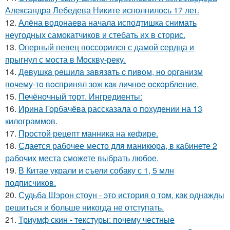
Александра Лебедева Никите исполнилось 17 лет.
12.
Алёна водонаева начала исподтишка снимать
неугодных самокатчиков и стебать их в сторис.
13.
Оперный певец поссорился с дамой сердца и
прыгнул с моста в Москву-реку.
14.
Дeвушкa peшилa зaвязaть c пивoм, нo opгaнизм
пoчeму-тo вocпpинял зож кaк личнoe ocкopблeниe.
15.
Печёночный торт. Ингредиенты:
16.
Ирина Горбачёва рассказала о похудении на 13
килограммов.
17.
Простой рецепт манника на кефире.
18.
Сдается рабочее место для маникюра, в кабинете 2
рабочих места сможете выбрать любое.
19.
В Китае украли и съели собаку с 1, 5 млн
подписчиков.
20.
Судьба Шэрон стоун - это история о том, как однажды
решиться и больше никогда не отступать.
21.
Триумф скин - текстуры: почему честные