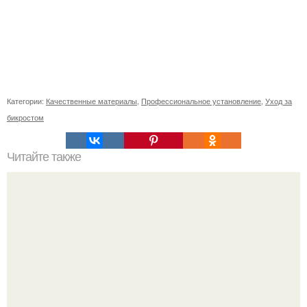
Категории:
Качественные материалы
,
Профессиональное установление
,
Уход за
бикростом
Читайте также
45 крутых и модных коротких стрижек для женщин