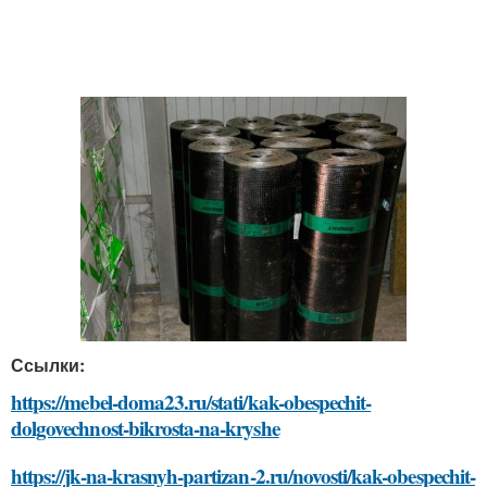
Ссылки:
https://mebel-doma23.ru/stati/kak-obespechit-
dolgovechnost-bikrosta-na-kryshe
https://jk-na-krasnyh-partizan-2.ru/novosti/kak-obespechit-