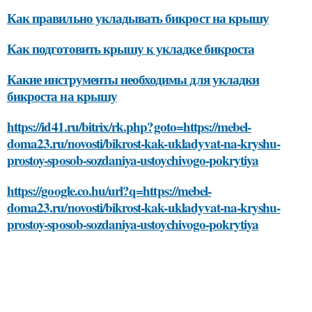
Как правильно укладывать бикрост на крышу
Как подготовить крышу к укладке бикроста
Какие инструменты необходимы для укладки
бикроста на крышу
https://id41.ru/bitrix/rk.php?goto=https://mebel-
doma23.ru/novosti/bikrost-kak-ukladyvat-na-kryshu-
prostoy-sposob-sozdaniya-ustoychivogo-pokrytiya
https://google.co.hu/url?q=https://mebel-
doma23.ru/novosti/bikrost-kak-ukladyvat-na-kryshu-
prostoy-sposob-sozdaniya-ustoychivogo-pokrytiya