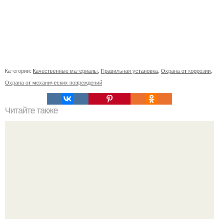
Категории:
Качественные материалы
,
Правильная установка
,
Охрана от коррозии
,
Охрана от механических повреждений
Читайте также
Особенности проявления индийского штамма
коронавируса в течение первых дней заражения