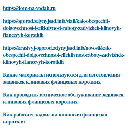
https://dom-na-vodah.ru
https://ogorod.zelynyjsad.info/stati/kak-obespechit-
dolgovechnost-i-effektivnost-raboty-zadvizhek-klinovyh-
flancevyh-korotkih
https://krasivyj-ogorod.zelynyjsad.info/novosti/kak-
obespechit-dolgovechnost-i-effektivnost-raboty-zadvizhek-
klinovyh-flancevyh-korotkih
Какие материалы используются для изготовления
задвижек клиновых фланцевых коротких
Как проводить техническое обслуживание задвижек
клиновых фланцевых коротких
Как работает задвижка клиновая фланцевая
короткая