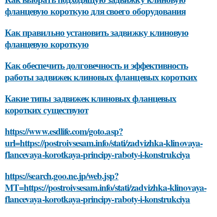
фланцевую короткую для своего оборудования
Как правильно установить задвижку клиновую
фланцевую короткую
Как обеспечить долговечность и эффективность
работы задвижек клиновых фланцевых коротких
Какие типы задвижек клиновых фланцевых
коротких существуют
https://www.esdlife.com/goto.asp?
url=https://postroivsesam.info/stati/zadvizhka-klinovaya-
flancevaya-korotkaya-principy-raboty-i-konstrukciya
https://search.goo.ne.jp/web.jsp?
MT=https://postroivsesam.info/stati/zadvizhka-klinovaya-
flancevaya-korotkaya-principy-raboty-i-konstrukciya