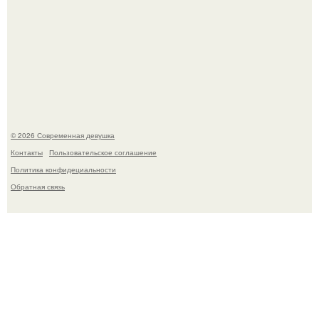
Бывшая актриса для самых взрослых амаранта Хэнк
стала сенатором в Колумбии.
© 2026 Современная девушка
Контакты
Пользовательское соглашение
Политика конфидециальности
Обратная связь