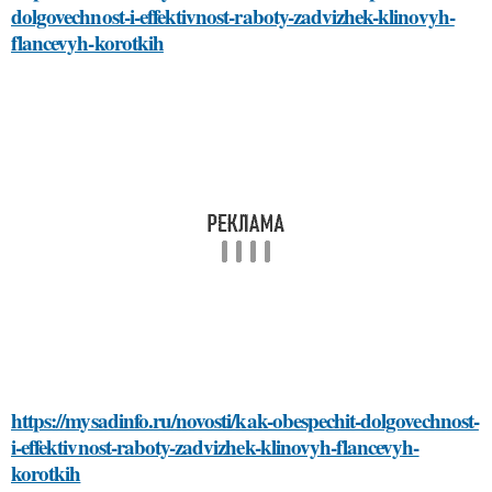
dolgovechnost-i-effektivnost-raboty-zadvizhek-klinovyh-
flancevyh-korotkih
https://mysadinfo.ru/novosti/kak-obespechit-dolgovechnost-
i-effektivnost-raboty-zadvizhek-klinovyh-flancevyh-
korotkih