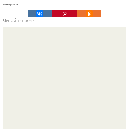
материалы
Читайте также
Недооцененная опасность: почему две трети случаев
COVID-19 остаются неизвестными