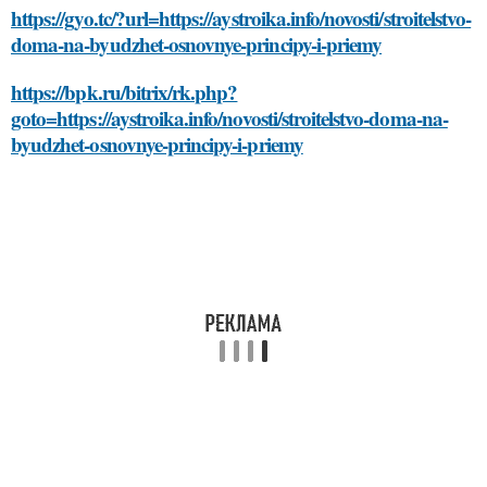
https://gyo.tc/?url=https://aystroika.info/novosti/stroitelstvo-
doma-na-byudzhet-osnovnye-principy-i-priemy
https://bpk.ru/bitrix/rk.php?
goto=https://aystroika.info/novosti/stroitelstvo-doma-na-
byudzhet-osnovnye-principy-i-priemy