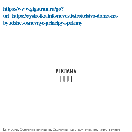
https://www.gigatran.ru/go?
url=https://aystroika.info/novosti/stroitelstvo-doma-na-
byudzhet-osnovnye-principy-i-priemy
Категории:
Основные принципы
,
Экономии при строительстве
,
Качественные