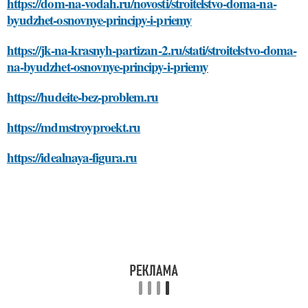
https://dom-na-vodah.ru/novosti/stroitelstvo-doma-na-
byudzhet-osnovnye-principy-i-priemy
https://jk-na-krasnyh-partizan-2.ru/stati/stroitelstvo-doma-
na-byudzhet-osnovnye-principy-i-priemy
https://hudeite-bez-problem.ru
https://mdmstroyproekt.ru
https://idealnaya-figura.ru