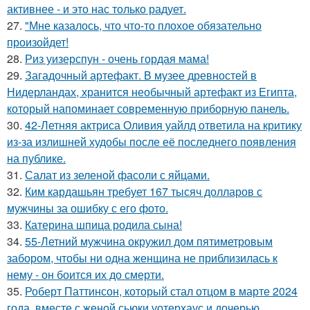
активнее - и это нас только радует.
27.
"Мне казалось, что что-то плохое обязательно
произойдет!
28.
Риз уизерспун - очень гордая мама!
29.
Загадочный артефакт. В музее древностей в
Нидерландах, хранится необычный артефакт из Египта,
который напоминает современную приборную панель.
30.
42-Летняя актриса Оливия уайлд ответила на критику
из-за излишней худобы после её последнего появления
на публике.
31.
Салат из зеленой фасоли с яйцами.
32.
Ким кардашьян требует 167 тысяч долларов с
мужчины за ошибку с его фото.
33.
Катерина шпица родила сына!
34.
55-Летний мужчина окружил дом пятиметровым
забором, чтобы ни одна женщина не приблизилась к
нему - он боится их до смерти.
35.
Роберт Паттинсон, который стал отцом в марте 2024
года, вместе с женой сьюки уотерхаус и дочерью