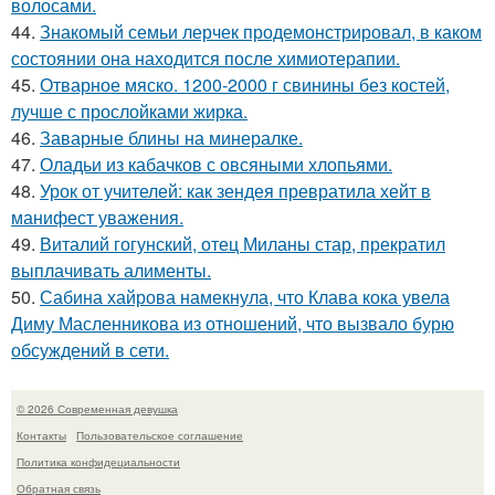
волосами.
44.
Знакомый семьи лерчек продемонстрировал, в каком
состоянии она находится после химиотерапии.
45.
Отварное мяско. 1200-2000 г свинины без костей,
лучше с прослойками жирка.
46.
Заварные блины на минералке.
47.
Оладьи из кабачков с овсяными хлопьями.
48.
Урок от учителей: как зендея превратила хейт в
манифест уважения.
49.
Виталий гогунский, отец Миланы стар, прекратил
выплачивать алименты.
50.
Сабина хайрова намекнула, что Клава кока увела
Диму Масленникова из отношений, что вызвало бурю
обсуждений в сети.
© 2026 Современная девушка
Контакты
Пользовательское соглашение
Политика конфидециальности
Обратная связь