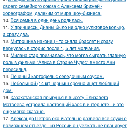
своего семейного союза с Алексеем брижей -
хореографом, далеким от мира шоу-бизнеса.
10.
Вся семья в один день родилась.
11.
У принцессы Дианы было не одно культовое кольцо,
а сразу два.
12.
Митрошина наконец - то сняла браслет и сразу
вернулась в сторис после 1, 5 лет молчания.
13.
Милана стар призналась, что могла сыграть главную
роль в фильме "Алиса в Стране Чудес" вместо Ани
пересильд.
14.
Печеный картофель с селедочным соусом.
15.
Небольшой (14 кг) черныш срочно ищет любящий
дом!
16.
Казахстанская прыгунья в высоту Елизавета
Матвеева устроила настоящий хаос в интернете - и это
ещё мягко сказано.
17.
Александр Петров окончательно развеял все слухи о
возможном отъезде - из России он уезжать не планирует