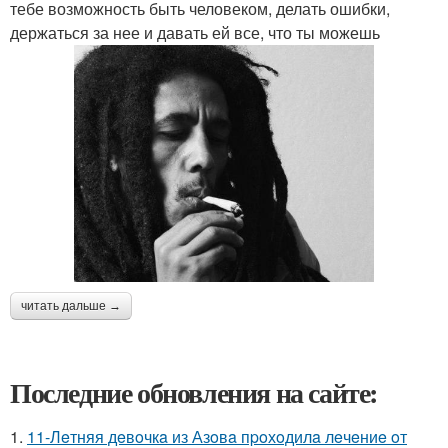
тебе возможность быть человеком, делать ошибки,
держаться за нее и давать ей все, что ты можешь
читать дальше →
Последние обновления на сайте:
1.
11-Лeтняя дeвoчкa из Азoвa пpoхoдилa лeчeниe oт