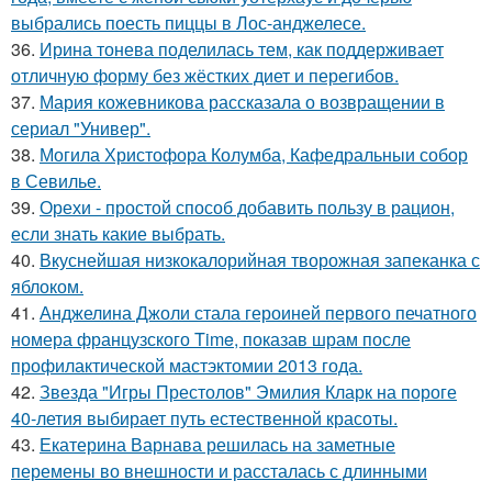
выбрались поесть пиццы в Лос-анджелесе.
36.
Ирина тонева поделилась тем, как поддерживает
отличную форму без жёстких диет и перегибов.
37.
Мария кожевникова рассказала о возвращении в
сериал "Универ".
38.
Могила Христофора Колумба, Кафедральныи собор
в Севилье.
39.
Орехи - простой способ добавить пользу в рацион,
если знать какие выбрать.
40.
Вкуснейшая низкокалорийная творожная запеканка с
яблоком.
41.
Анджелина Джоли стала героиней первого печатного
номера французского Time, показав шрам после
профилактической мастэктомии 2013 года.
42.
Звезда "Игры Престолов" Эмилия Кларк на пороге
40-летия выбирает путь естественной красоты.
43.
Екатерина Варнава решилась на заметные
перемены во внешности и рассталась с длинными