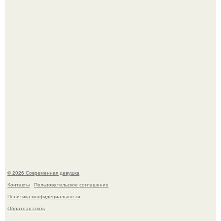
Рацион 1400 калорий.
Кристина асмус опубликовала пляжные фото с 12-
летней дочерью от Гарика Харламова.
© 2026 Современная девушка
Контакты
Пользовательское соглашение
Политика конфидециальности
Обратная связь