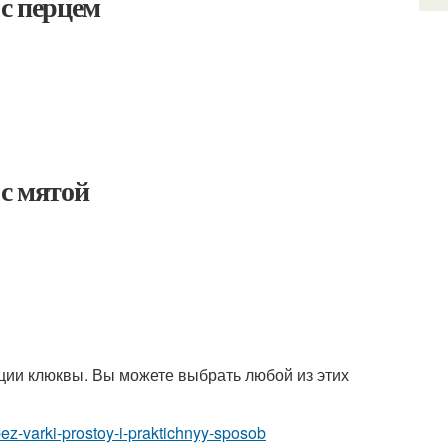
 с перцем
 с мятой
ции клюквы. Вы можете выбрать любой из этих
ez-varki-prostoy-i-praktichnyy-sposob