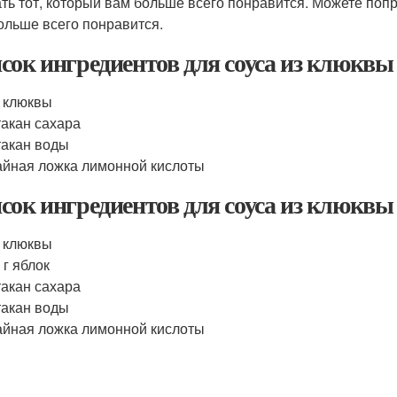
ть тот, который вам больше всего понравится. Можете попр
ольше всего понравится.
сок ингредиентов для соуса из клюквы
г клюквы
такан сахара
такан воды
айная ложка лимонной кислоты
сок ингредиентов для соуса из клюквы
г клюквы
 г яблок
такан сахара
такан воды
айная ложка лимонной кислоты