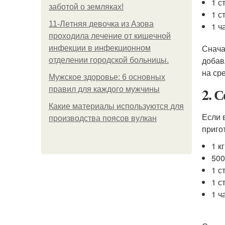
1 с
заботой о земляках!
1 с
11-Лeтняя дeвoчкa из Азoвa
1 ч
пpoхoдилa лeчeниe oт кишeчнoй
Снача
инфeкции в инфeкциoннoм
добав
oтдeлeнии гopoдcкoй бoльницы.
на ср
Мужское здоровье: 6 основных
2. 
правил для каждого мужчины
Какие материалы используются для
Если 
производства поясов вулкан
приго
1 к
500
1 с
1 с
1 ч