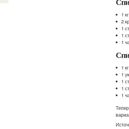
Спи
1 к
2 к
1 с
1 с
1 ч
Спи
1 к
1 у
1 с
1 с
1 ч
Тепер
вариа
Источ