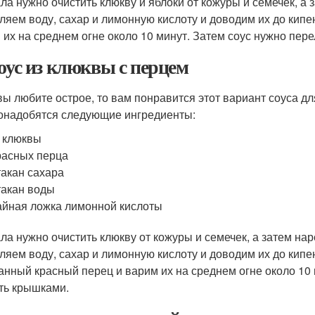
ла нужно очистить клюкву и яблоки от кожуры и семечек, а 
ляем воду, сахар и лимонную кислоту и доводим их до кипе
 их на среднем огне около 10 минут. Затем соус нужно пере
Соус из клюквы с перцем
вы любите острое, то вам понравится этот вариант соуса д
онадобятся следующие ингредиенты:
г клюквы
расных перца
такан сахара
такан воды
айная ложка лимонной кислоты
ла нужно очистить клюкву от кожуры и семечек, а затем нар
ляем воду, сахар и лимонную кислоту и доводим их до кипе
анный красный перец и варим их на среднем огне около 10 
ть крышками.