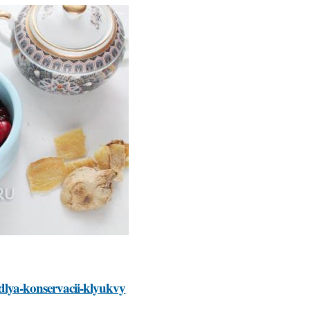
dlya-konservacii-klyukvy