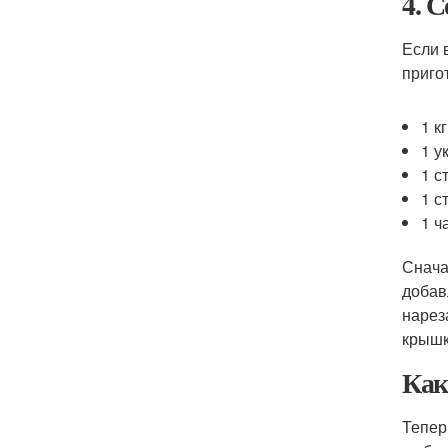
4. 
Если 
приго
1 к
1 у
1 с
1 с
1 ч
Снача
добав
нарез
крышк
Как
Тепер