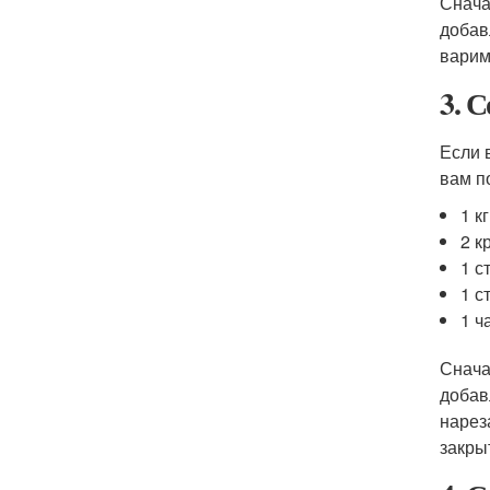
Снача
добав
варим
3. 
Если 
вам п
1 к
2 к
1 с
1 с
1 ч
Снача
добав
нарез
закры