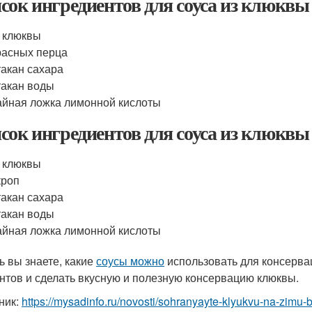
сок ингредиентов для соуса из клюквы
г клюквы
расных перца
такан сахара
такан воды
айная ложка лимонной кислоты
сок ингредиентов для соуса из клюквы
г клюквы
кроп
такан сахара
такан воды
айная ложка лимонной кислоты
ь вы знаете, какие
соусы можно
использовать для консерва
нтов и сделать вкусную и полезную консервацию клюквы.
ник:
https://mysadinfo.ru/novosti/sohranyayte-klyukvu-na-zimu-b