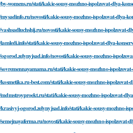
//by-womens.ru/stati/kakie-sousy-mozhno-ispolzovat-dlya-kons
//mysadinfo.ru/novosti/kakie-sousy-mozhno-ispolzovat-dlya-ko
//vashsadluchshij.ru/novosti/kakie-sousy-mozhno-ispolzovat-d
//iamledi.info/stati/kakie-sousy-mozhno-ispolzovat-dlya-konser
//ogorod.zelynyjsad.info/novosti/kakie-sousy-mozhno-ispolzov
://sovremennayamama.ru/stati/kakie-sousy-mozhno-ispolzovat-
//kosmetika.ru-best.com/stati/kakie-sousy-mozhno-ispolzovat-
//mdmstroyproekt.ru/stati/kakie-sousy-mozhno-ispolzovat-dly
//krasivyj-ogorod.zelynyjsad.info/stati/kakie-sousy-mozhno-is
//semejnayaferma.ru/novosti/kakie-sousy-mozhno-ispolzovat-d