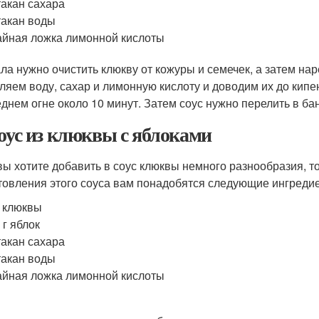
такан сахара
такан воды
айная ложка лимонной кислоты
ла нужно очистить клюкву от кожуры и семечек, а затем нар
ляем воду, сахар и лимонную кислоту и доводим их до кипе
еднем огне около 10 минут. Затем соус нужно перелить в ба
Соус из клюквы с яблоками
вы хотите добавить в соус клюквы немного разнообразия, то
товления этого соуса вам понадобятся следующие ингреди
г клюквы
 г яблок
такан сахара
такан воды
айная ложка лимонной кислоты