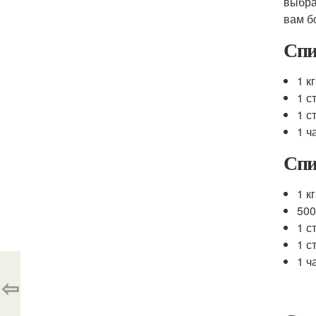
выбра
вам б
Спи
1 к
1 с
1 с
1 ч
Спи
1 к
500
1 с
1 с
1 ч
⇦