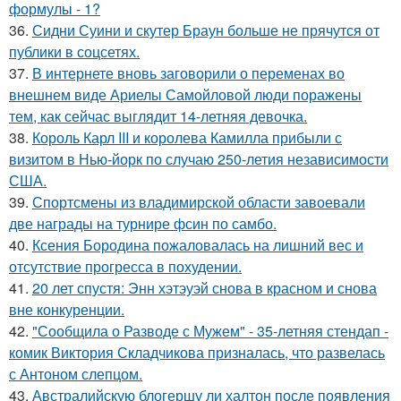
формулы - 1?
36.
Сидни Суини и скутер Браун больше не прячутся от
публики в соцсетях.
37.
В интернете вновь заговорили о переменах во
внешнем виде Ариелы Самойловой люди поражены
тем, как сейчас выглядит 14-летняя девочка.
38.
Король Карл III и королева Камилла прибыли с
визитом в Нью-йорк по случаю 250-летия независимости
США.
39.
Спортсмены из владимирской области завоевали
две награды на турнире фсин по самбо.
40.
Ксения Бородина пожаловалась на лишний вес и
отсутствие прогресса в похудении.
41.
20 лет спустя: Энн хэтэуэй снова в красном и снова
вне конкуренции.
42.
"Сообщила о Разводе с Мужем" - 35-летняя стендап -
комик Виктория Складчикова призналась, что развелась
с Антоном слепцом.
43.
Австралийскую блогершу ли халтон после появления