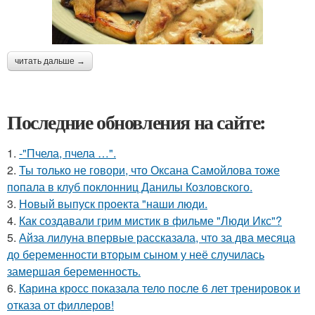
читать дальше →
Последние обновления на сайте:
1.
-"Пчела, пчела …".
2.
Ты только не говори, что Оксана Самойлова тоже
попала в клуб поклонниц Данилы Козловского.
3.
Новый выпуск проекта "наши люди.
4.
Как создавали грим мистик в фильме "Люди Икс"?
5.
Айза лилуна впервые рассказала, что за два месяца
до беременности вторым сыном у неё случилась
замершая беременность.
6.
Карина кросс показала тело после 6 лет тренировок и
отказа от филлеров!