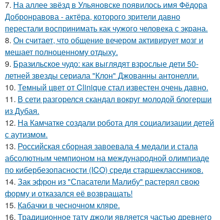
7.
На аллее звёзд в Ульяновске появилось имя Фёдора
Добронравова - актёра, которого зрители давно
перестали воспринимать как чужого человека с экрана.
8.
Он считает, что общение вечером активирует мозг и
мешает полноценному отдыху.
9.
Бразильское чудо: как выглядят взрослые дети 50-
летней звезды сериала "Клон" Джованны антонелли.
10.
Темный цвет от Clinique стал известен очень давно.
11.
В сети разгорелся скандал вокруг молодой блогерши
из Дубая.
12.
На Камчатке создали робота для социализации детей
с аутизмом.
13.
Российская сборная завоевала 4 медали и стала
абсолютным чемпионом на международной олимпиаде
по кибербезопасности (ICO) среди старшеклассников.
14.
Зак эфрон из "Спасатели Малибу" растерял свою
форму и отказался её возвращать!
15.
Кабачки в чесночном кляре.
16.
Традиционное тату джоли является частью древнего