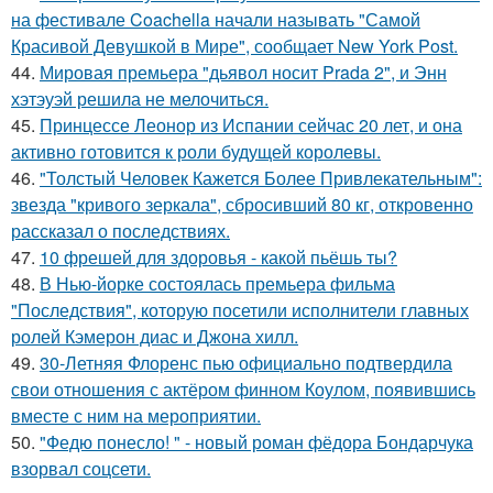
на фестивале Coachella начали называть "Самой
Красивой Девушкой в Мире", сообщает New York Post.
44.
Мировая премьера "дьявол носит Prada 2", и Энн
хэтэуэй решила не мелочиться.
45.
Принцессе Леонор из Испании сейчас 20 лет, и она
активно готовится к роли будущей королевы.
46.
"Толстый Человек Кажется Более Привлекательным":
звезда "кривого зеркала", сбросивший 80 кг, откровенно
рассказал о последствиях.
47.
10 фрешей для здоровья - какой пьёшь ты?
48.
В Нью-йорке состоялась премьера фильма
"Последствия", которую посетили исполнители главных
ролей Кэмерон диас и Джона хилл.
49.
30-Летняя Флоренс пью официально подтвердила
свои отношения с актёром финном Коулом, появившись
вместе с ним на мероприятии.
50.
"Федю понесло! " - новый роман фёдора Бондарчука
взорвал соцсети.