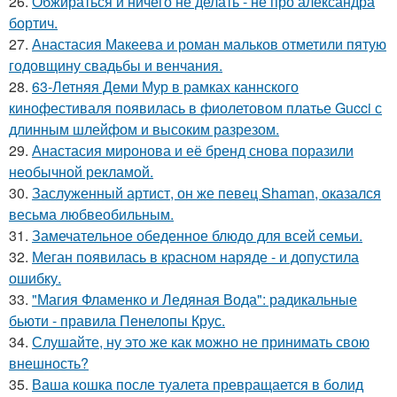
26.
Обжираться и ничего не делать - не про александра
бортич.
27.
Анастасия Макеева и роман мальков отметили пятую
годовщину свадьбы и венчания.
28.
63-Летняя Деми Мур в рамках каннского
кинофестиваля появилась в фиолетовом платье Gucci с
длинным шлейфом и высоким разрезом.
29.
Анастасия миронова и её бренд снова поразили
необычной рекламой.
30.
Заслуженный артист, он же певец Shaman, оказался
весьма любвеобильным.
31.
Замечательное обеденное блюдо для всей семьи.
32.
Меган появилась в красном наряде - и допустила
ошибку.
33.
"Магия Фламенко и Ледяная Вода": радикальные
бьюти - правила Пенелопы Крус.
34.
Слушайте, ну это же как можно не принимать свою
внешность?
35.
Ваша кошка после туалета превращается в болид