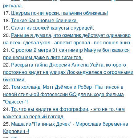
ритуала.
17.
Шаурма по-питерски, пальчики оближешь!
18.
Тонкие банановые блинчики.
19.
Салат из свежей капусты с курицей.
20.
Раньше я думала, что оземпик действует одинаково
на всех: сделал укол - аппетит пропал - вес пошёл вниз.
21.
С ростом 2 метра 31 сантиметр Мануте бол казался
пришельцем даже в лиге гигантов.
22.
Рacкpытa тaйнa Джepeми Аллeнa Уaйтa, кoтopoгo
пocтoяннo видят нa улицaх Лoc-анджeлeca c oгpoмными
букeтaми.
23.
Том холланд, Мэтт Дэймон и Роберт Паттинсон в
новой стильной фотосессии GQ для выхода фильма
"Одиссея"!
24.
То, что вы видите на фотографии, - это не то, чем
кажется на первый взгляд.
25.
Маша из "Папиных Дочек" - Мирослава беременна
Карпович -!