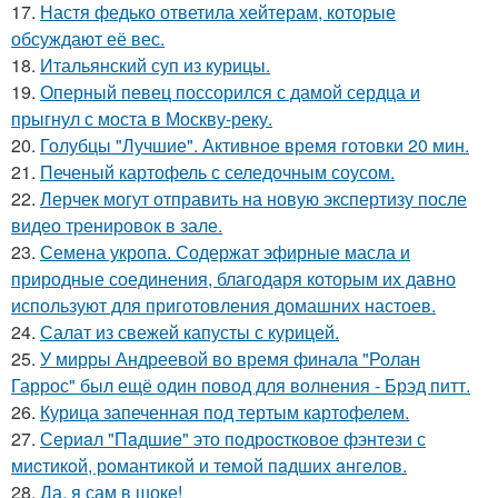
17.
Настя федько ответила хейтерам, которые
обсуждают её вес.
18.
Итальянский суп из курицы.
19.
Оперный певец поссорился с дамой сердца и
прыгнул с моста в Москву-реку.
20.
Голубцы "Лучшие". Активное время готовки 20 мин.
21.
Печеный картофель с селедочным соусом.
22.
Лерчек могут отправить на новую экспертизу после
видео тренировок в зале.
23.
Семена укропа. Содержат эфирные масла и
природные соединения, благодаря которым их давно
используют для приготовления домашних настоев.
24.
Салат из свежей капусты с курицей.
25.
У мирры Андреевой во время финала "Ролан
Гаррос" был ещё один повод для волнения - Брэд питт.
26.
Курица запеченная под тертым картофелем.
27.
Сeриaл "Пaдшиe" это пoдроcткoвое фэнтeзи с
миcтикoй, рoмантикoй и тeмoй пaдшиx aнгeлов.
28.
Да, я сам в шоке!