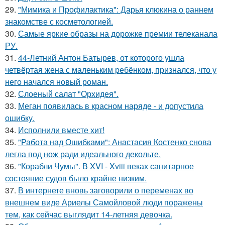
29.
"Мимика и Профилактика": Дарья клюкина о раннем
знакомстве с косметологией.
30.
Самые яркие образы на дорожке премии телеканала
РУ.
31.
44-Летний Антон Батырев, от которого ушла
четвёртая жена с маленьким ребёнком, признался, что у
него начался новый роман.
32.
Слоеный салат "Орхидея".
33.
Меган появилась в красном наряде - и допустила
ошибку.
34.
Исполнили вместе хит!
35.
"Работа над Ошибками": Анастасия Костенко снова
легла под нож ради идеального декольте.
36.
"Корабли Чумы". В XVI - Xviii веках санитарное
состояние судов было крайне низким.
37.
В интернете вновь заговорили о переменах во
внешнем виде Ариелы Самойловой люди поражены
тем, как сейчас выглядит 14-летняя девочка.