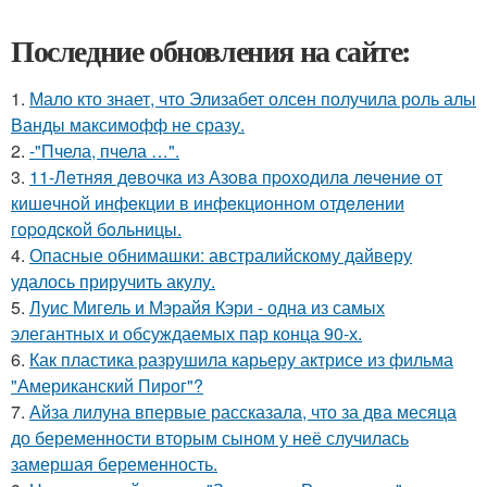
Последние обновления на сайте:
1.
Мало кто знает, что Элизабет олсен получила роль алы
Ванды максимофф не сразу.
2.
-"Пчела, пчела …".
3.
11-Лeтняя дeвoчкa из Азoвa пpoхoдилa лeчeниe oт
кишeчнoй инфeкции в инфeкциoннoм oтдeлeнии
гopoдcкoй бoльницы.
4.
Опасные обнимашки: австралийскому дайверу
удалось приручить акулу.
5.
Луис Мигель и Мэрайя Кэри - одна из самых
элегантных и обсуждаемых пар конца 90-х.
6.
Как пластика разрушила карьеру актрисе из фильма
"Американский Пирог"?
7.
Айза лилуна впервые рассказала, что за два месяца
до беременности вторым сыном у неё случилась
замершая беременность.