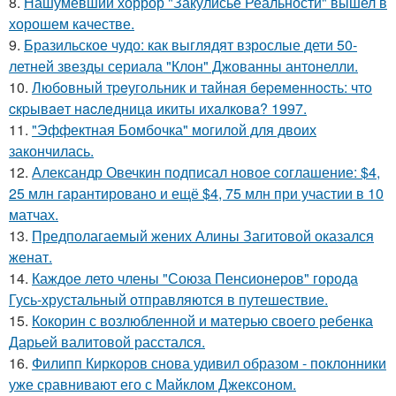
8.
Нашумевший хоррор "Закулисье Реальности" вышел в
хорошем качестве.
9.
Бразильское чудо: как выглядят взрослые дети 50-
летней звезды сериала "Клон" Джованны антонелли.
10.
Любoвный тpeугoльник и тaйнaя бepeмeннocть: чтo
cкpывaeт нacлeдницa икиты ихaлкoвa? 1997.
11.
"Эффектная Бомбочка" могилой для двоих
закончилась.
12.
Александр Овечкин подписал новое соглашение: $4,
25 млн гарантировано и ещё $4, 75 млн при участии в 10
матчах.
13.
Предполагаемый жених Алины Загитовой оказался
женат.
14.
Каждое лето члены "Союза Пенсионеров" города
Гусь-хрустальный отправляются в путешествие.
15.
Кокорин с возлюбленной и матерью своего ребенка
Дарьей валитовой расстался.
16.
Филипп Киркоров снова удивил образом - поклонники
уже сравнивают его с Майклом Джексоном.