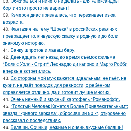
38.
Обжираться и ничего не делать - для Александры
бортич это просто не вариант!
39.
Кэмерон диас призналась, что переживает из-за
возраста.
40.
Фантазия на тему "Шрека" в российских реалиях
превращает голливудскую сказку в родную и до боли
знакомую историю.
41.
Банку шпротов и лаваш беру.
42.
Двенадцать лет назад во время съёмок фильма
"Волк с Уолл - Стрит" Леонардо ди каприо и Марго Робби
впервые встретились.
43.
Со стороны мой муж кажется идеальным: не пьёт, не
курит, не даёт поводов для ревности, с ребёнком
справляется отлично, да и готовит лучше многих.
44.
Очень нежный и вкусный картофель "Романофф".
45.
"Толстый Человек Кажется Более Привлекательным":
звезда "кривого зеркала", сбросивший 80 кг, откровенно
рассказал о последствиях.
46.
Беляши. Сочные, нежные и очень вкусные беляши!