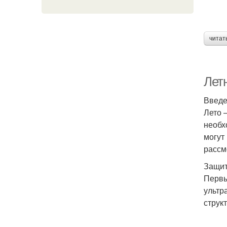
читат
Летн
Введ
Лето 
необх
могут
рассм
Защит
Первы
ультр
струк