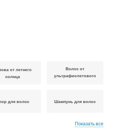
Волос от
лова от летнего
ультрафиолетового
солнца
излучения
лор для волос
Шампунь для волос
Показать все
 в летние месяцы
Волос с помощью