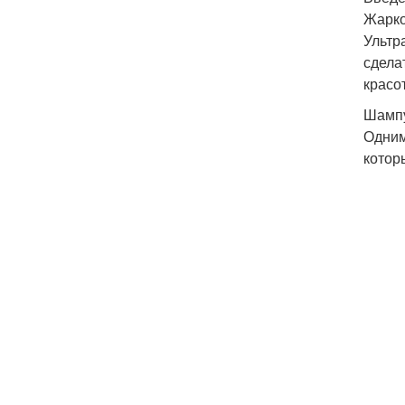
Жарко
Ультр
сдела
красо
Шампу
Одним
котор