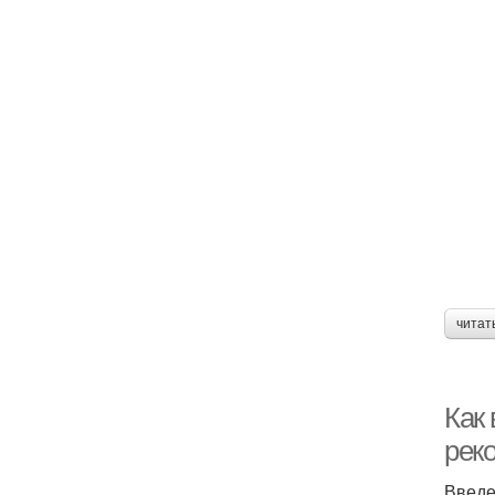
читат
Как 
рек
Введ