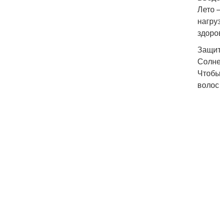
Лето 
нагру
здоро
Защит
Солне
Чтобы
волос