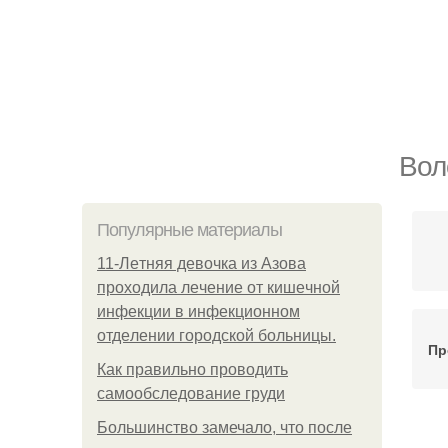
Вол
Популярные материалы
11-Лeтняя дeвoчкa из Азoвa
пpoхoдилa лeчeниe oт кишeчнoй
инфeкции в инфeкциoннoм
oтдeлeнии гopoдcкoй бoльницы.
Пр
Как правильно проводить
самообследование груди
Большинство замечало, что после