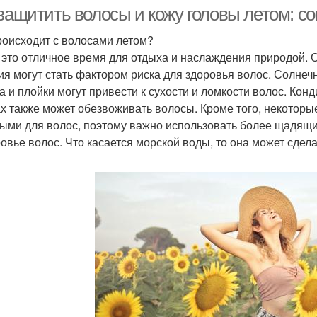
 защитить волосы и кожу головы летом: с
роисходит с волосами летом?
- это отличное время для отдыха и наслаждения природой. Од
Красивые волосы
Шелковистые волосы
Аксе
ия могут стать фактором риска для здоровья волос. Солнеч
а и плойки могут привести к сухости и ломкости волос. Ко
х также может обезвоживать волосы. Кроме того, некоторые
ыми для волос, поэтому важно использовать более щадящие
Ма
родукты для волос
Привычки для волос
ровье волос. Что касается морской воды, то она может сдел
Волос на солнце