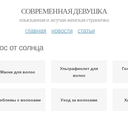
СОВРЕМЕННАЯ ДЕВУШКА
изысканная и жгучая женская страничка
главная
новости
статьи
ос от солнца
Ультрафиолет для
Го
Маски для волос
волос
облемы с волосами
Уход за волосами
Х
Заколки для волос
Масло для волос
Волос