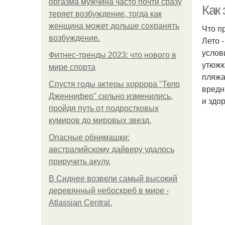
оргазма мужчина часто почти сразу
Как
теряет возбуждение, тогда как
женщина может дольше сохранять
Что п
возбуждение.
Лето 
услов
Фитнес-тренды 2023: что нового в
утюжк
мире спорта
пляжа
Спустя годы актеры хоррора "Тело
вредн
Дженнифер" сильно изменились,
П
и здо
пройдя путь от подростковых
кумиров до мировых звезд.
Опасные обнимашки:
австралийскому дайверу удалось
приручить акулу.
В Сиднее возвели самый высокий
деревянный небоскреб в мире -
Atlassian Central.