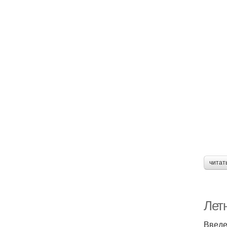
читат
Лет
Введ