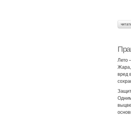
читат
Пра
Лето 
Жара,
вред 
сохра
Защит
Одним
выцве
основ