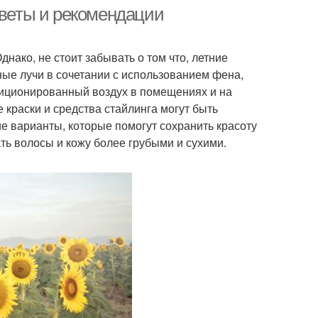
оветы и рекомендации
нако, не стоит забывать о том что, летние
ссуары для волос
Защита от солнца
ные лучи в сочетании с использованием фена,
ндиционированный воздух в помещениях и на
 краски и средства стайлинга могут быть
 варианты, которые помогут сохранить красоту
ска-филлер для
Косметика для волос
ать волосы и кожу более грубыми и сухими.
волос