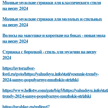
Модные мужские стрижки для классического стиля
на весну 2024
Модные мужские стрижки для молодых и стильных
на весну 2024
Волосы на макушке и короткие на боках - новая мода
на весну 2024
Стрижка с бородкой - стиль для мужчин на весну
2024
https://avtorazbor-
ford.ru/goto/https://yahudeyu.info/stati/vesennie-trendy-
2024-samye-populyarnye-muzhskie-strizhki
https://www.hellotw.com/gate/big5/https://yahudeyu.info/stati
trendy-2024-samye-populyarnye-muzhskie-strizhki
https://problag.ru/redirect?