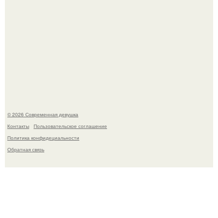
Лишь в том случае, если есть в истории моды идеал, то
это Синди Кроуфорд.
© 2026 Современная девушка
Контакты
Пользовательское соглашение
Политика конфидециальности
Обратная связь