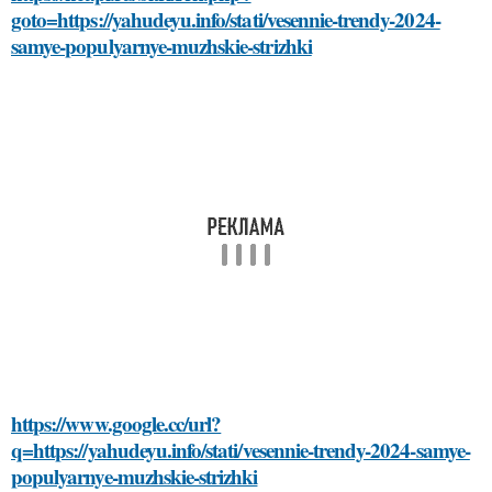
goto=https://yahudeyu.info/stati/vesennie-trendy-2024-
samye-populyarnye-muzhskie-strizhki
https://www.google.cc/url?
q=https://yahudeyu.info/stati/vesennie-trendy-2024-samye-
populyarnye-muzhskie-strizhki