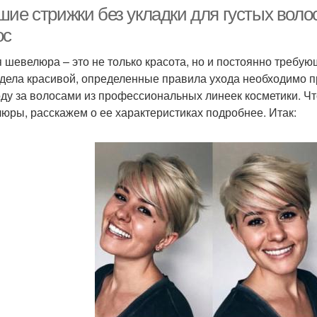
волосы
шие стрижки без укладки для густых воло
ос
я шевелюра – это не только красота, но и постоянно требу
рижки на вьющиеся
Стрижки для кудрявых
Ид
дела красивой, определенные правила ухода необходимо п
волосы
волос
оду за волосами из профессиональных линеек косметики. Ч
юры, расскажем о ее характеристиках подробнее. Итак: