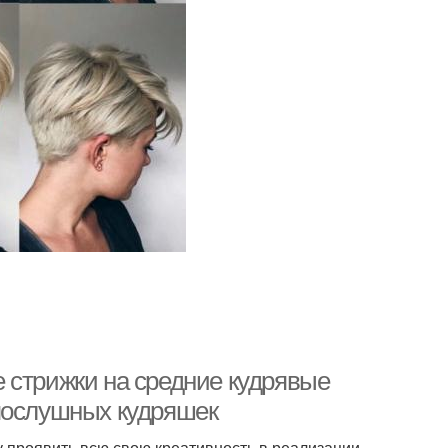
 стрижки на средние кудрявые
епослушных кудряшек
 проявить всю свою креативность в реализации