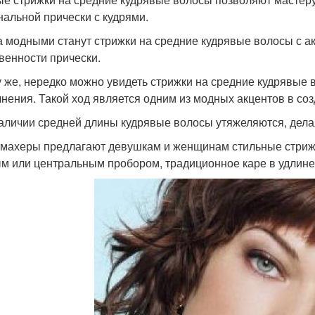
нальной прически с кудрями.
а модными станут стрижки на средние кудрявые волосы с ак
венности прически.
у же, нередко можно увидеть стрижки на средние кудрявые
нения. Такой ход является одним из модных акцентов в со
аличии средней длины кудрявые волосы утяжеляются, дел
махеры предлагают девушкам и женщинам стильные стриж
ым или центральным пробором, традиционное каре в удлин