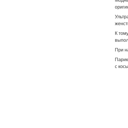
ориги
Ультр
женст
К том
выпол
При н
Парик
с кос