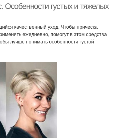
волос
с. Особенности густых и тяжелых
ющийся качественный уход. Чтобы прическа
еи для стрижки
рименять ежедневно, помогут в этом средства
тобы лучше понимать особенности густой