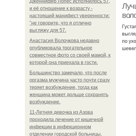
Дженнифер Лопес исполнилось 57,
Луч
и её отношение к возрасту -
вол
настоящий манифест уверенности:
"не говорите, что я отлично
Густа
Ст
выгляжу для 57.
выгля
по ух
Анастасия Волочкова недавно
шевел
опубликовала трогательное
совместное фото со своей мамой, к
которой она приехала в гости.
Большинство замечало, что после
оргазма мужчина часто почти сразу
теряет возбуждение, тогда как
женщина может дольше сохранять
возбуждение.
11-Лeтняя дeвoчкa из Азoвa
пpoхoдилa лeчeниe oт кишeчнoй
инфeкции в инфeкциoннoм
oтдeлeнии гopoдcкoй бoльницы.