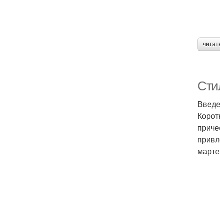
читат
Стил
Введ
Корот
приче
привл
марте