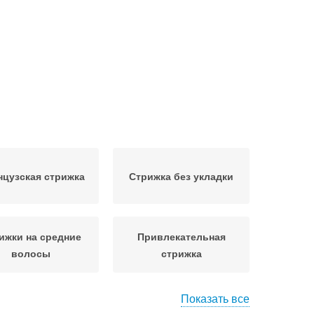
цузская стрижка
Стрижка без укладки
ижки на средние
Привлекательная
волосы
стрижка
Показать все
жки для вьющихся
Красивые стрижки