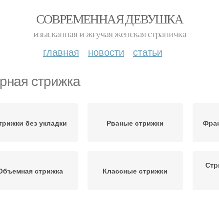
СОВРЕМЕННАЯ ДЕВУШКА
изысканная и жгучая женская страничка
главная
новости
статьи
рная стрижка
трижки без укладки
Рваные стрижки
Фран
Стр
Объемная стрижка
Классные стрижки
Стрижки на густые
Стри
Итальянская стрижка