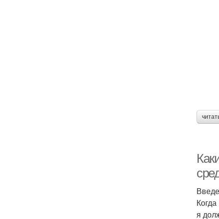
читат
Как
сре
Введ
Когда
я дол