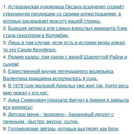
1.
Астраханская художница Оксана осадченко создаёт
сувенирную продукцию со своими иллюстрациями, в
которых раскрывает красоту нашей страны.
2.
Бывшая актриса для самых взрослых амаранта Хэнк
стала сенатором в Колумбии.
3.
Лишь в том случае, если есть в истории моды идеал,
то это Синди Кроуфорд.
4.
Редкие кадры: том харди с женой Шарлоттой Райли и
сыном!
5.
Единственной внучке легендарного модельера
Валентина юдашкина исполнилось 4 года.
6.
В 1979 году молодой Арнольд уже жил так, будто весь
мир лежал у его ног.
7.
Анна Семенович показала фигуру в бикини и закрыла
все вопросы!
8.
Детское меню - творожно - банановый десерт с
печеньем - быстро, вкусно, сытно.
9.
Голливудские звёзды, которые выглядят как боги,