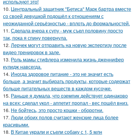
используют это!
10.
Центральный защитник "Бетиса" Марк бартра вместе
со своей девушкой подошёл к отношениям с
неожиданной серьёзностью - вплоть до формальностей.
11.
Сделала вчера к супу - муж съел половину просто
так, пока я спину повернула.
12.
Лерчек могут отправить на новую экспертизу после
видео тренировок в зале.
13.
Роль мамы стифлера изменила жизнь дженнифер
кулидж навсегда.
14.
Иногда здоровое питание - это не значит есть
больше, а значит выбирать продукты, которые содержат
больше питательных веществ в каждом кусочке.
15.
Раньше я думала, что оземпик действует одинаково
на всех: сделал укол - аппетит пропал - вес пошёл вниз.
16.
Не бойтесь, это просто кошки - оборотни.
17.
Люди обоих полов считают женские лица более
красивыми.
18.
В Китае украли и съели собаку с 1, 5 млн