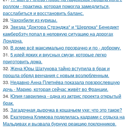
роллом - практика, которая помогла замедлиться,
расслабиться и восстановить баланс.
28.
Чахохбили из курицы.
29.
Звезда "Доктора Стрэнджа" и "Шерлока" Бенедикт
камбербэтч попал в неловкую ситуацию на дорогах
Лондона.
30.
В доме всё максимально прозрачно и по - доброму.
31.
5 идей ярких и вкусных смузи, которые легко
приготовить дома.
32.
Жена Юры Шатунова тайно вступила в брак и
прошла обряд венчания с новым возлюбленным.
33.
Недавно Анна Плетнёва показала повзрослевшую
дочь - Марию, которая сейчас живёт во Франции.
34.
Юлия гаврилина - одна из актрис проекта открытый
брак.
35.
Загадочная дырочка в кошачьем ухе: что это такое?
36.
Екатерина Климова поделилась кадрами с отдыха на
Мальдивах и вызвала бурную реакцию поклонников.