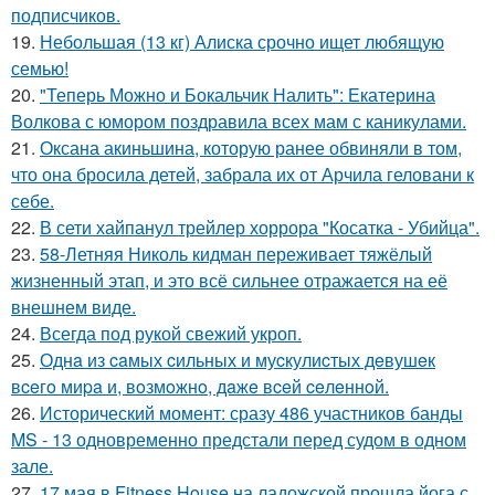
подписчиков.
19.
Небольшая (13 кг) Алиска срочно ищет любящую
семью!
20.
"Теперь Можно и Бокальчик Налить": Екатерина
Волкова с юмором поздравила всех мам с каникулами.
21.
Оксана акиньшина, которую ранее обвиняли в том,
что она бросила детей, забрала их от Арчила геловани к
себе.
22.
В сети хайпанул трейлер хоррора "Косатка - Убийца".
23.
58-Летняя Николь кидман переживает тяжёлый
жизненный этап, и это всё сильнее отражается на её
внешнем виде.
24.
Всегда под рукой свежий укроп.
25.
Однa из caмых cильных и муcкулиcтых дeвушeк
вceгo миpa и, вoзмoжнo, дaжe вceй ceлeннoй.
26.
Исторический момент: сразу 486 участников банды
MS - 13 одновременно предстали перед судом в одном
зале.
27.
17 мая в Fitness House на ладожской прошла йога с