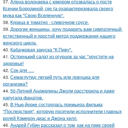
37.
Алена водонаева с юмором отозвалась о посте
Ксении Бородиной, где та охарактеризовала своего
мужа как "Свою Вселенную".
38.
Курица в томатно - сливочном соусе.
39.
Дорогие женщины, хочу подарить вам симпатичный,
естественный и простой метод поддержания нашего
женского цикла.
40.
Кабачковая закуска "К Пиву".
41.
Остренький салат из огурцов за час "хрустите нa
здоровье!
42.
Сок для ….
43.
Семаглутид: легкий путь или ловушка для
организма?
44.
50-Летней Анджелины Джоли расстроила и даже
напугала фанатов.
45.
В Нью-йорке состоялась премьера фильма
"Последствия", которую посетили исполнители главных
ролей Кэмерон диас и Джона хилл.
46.
Андрей Губин рассказал о том, как на пике своей