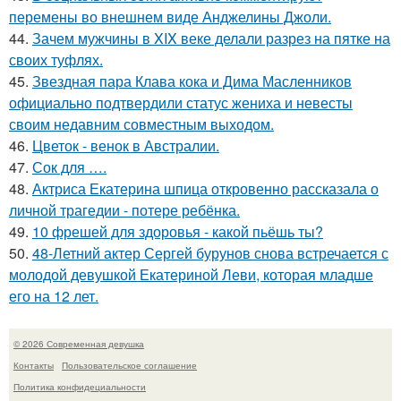
перемены во внешнем виде Анджелины Джоли.
44.
Зачем мужчины в XIX веке делали разрез на пятке на
своих туфлях.
45.
Звездная пара Клава кока и Дима Масленников
официально подтвердили статус жениха и невесты
своим недавним совместным выходом.
46.
Цветок - венок в Австралии.
47.
Сок для ….
48.
Актриса Екатерина шпица откровенно рассказала о
личной трагедии - потере ребёнка.
49.
10 фрешей для здоровья - какой пьёшь ты?
50.
48-Летний актер Сергей бурунов снова встречается с
молодой девушкой Екатериной Леви, которая младше
его на 12 лет.
© 2026 Современная девушка
Контакты
Пользовательское соглашение
Политика конфидециальности