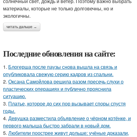
солнечный свет, дождь и ветер. Поэтому важно выбрать
материалы, которые не только долговечны, но и
экологичны.
читать дальше →
Последние обновления на сайте:
1.
Блогерша после паузы снова вышла на связь и
опубликовала свежую серию кадров из спальни.
2.
Оксана Самойлова решила разом пресечь слухи о
пластических операциях и публично прояснила
ситуацию.
3.
Платье, которое до сих пор вызывает споры спустя
годы.
4.
Девушка разместила объявление о чёрном котёнке, и
первого малыша быстро забрали в новый дом.
5.
Любители поострее живут дольше: учёные доказали,