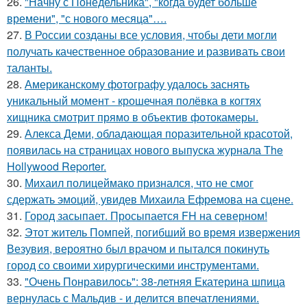
26.
"Начну с Понедельника", "когда будет больше
времени", "с нового месяца"….
27.
В России созданы все условия, чтобы дети могли
получать качественное образование и развивать свои
таланты.
28.
Американскому фотографу удалось заснять
уникальный момент - крошечная полёвка в когтях
хищника смотрит прямо в объектив фотокамеры.
29.
Алекса Деми, обладающая поразительной красотой,
появилась на страницах нового выпуска журнала The
Hollywood Reporter.
30.
Михаил полицеймако признался, что не смог
сдержать эмоций, увидев Михаила Ефремова на сцене.
31.
Город засыпает. Просыпается FH на северном!
32.
Этот житель Помпей, погибший во время извержения
Везувия, вероятно был врачом и пытался покинуть
город со своими хирургическими инструментами.
33.
"Очень Понравилось": 38-летняя Екатерина шпица
вернулась с Мальдив - и делится впечатлениями.