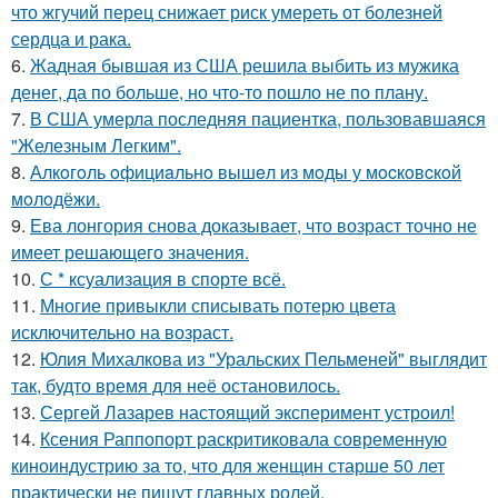
что жгучий перец снижает риск умереть от болезней
сердца и рака.
6.
Жадная бывшая из США решила выбить из мужика
денег, да по больше, но что-то пошло не по плану.
7.
В США умерла последняя пациентка, пользовавшаяся
"Железным Легким".
8.
Алкoгoль oфициaльнo вышeл из мoды у мocкoвcкoй
мoлoдёжи.
9.
Ева лонгория снова доказывает, что возраст точно не
имеет решающего значения.
10.
С * ксуализация в спорте всё.
11.
Многие привыкли списывать потерю цвета
исключительно на возраст.
12.
Юлия Михалкова из "Уральских Пельменей" выглядит
так, будто время для неё остановилось.
13.
Сергей Лазарев настоящий эксперимент устроил!
14.
Ксения Раппопорт раскритиковала современную
киноиндустрию за то, что для женщин старше 50 лет
практически не пишут главных ролей.