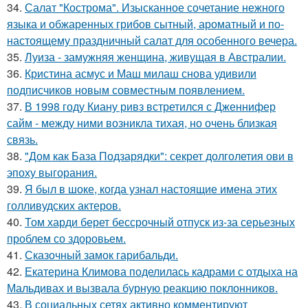
34.
Салат "Кострома". Изысканное сочетание нежного
языка и обжаренных грибов сытный, ароматный и по-
настоящему праздничный салат для особенного вечера.
35.
Луиза - замужняя женщина, живущая в Австралии.
36.
Кристина асмус и Маш милаш снова удивили
подписчиков новым совместным появлением.
37.
В 1998 году Киану ривз встретился с Дженнифер
сайм - между ними возникла тихая, но очень близкая
связь.
38.
"Дом как База Подзарядки": секрет долголетия ови в
эпоху выгорания.
39.
Я был в шоке, когда узнал настоящие имена этих
голливудских актеров.
40.
Том харди берет бессрочный отпуск из-за серьезных
проблем со здоровьем.
41.
Сказочный замок гарибальди.
42.
Екатерина Климова поделилась кадрами с отдыха на
Мальдивах и вызвала бурную реакцию поклонников.
43.
В социальных сетях активно комментируют