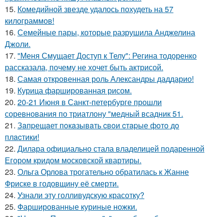
15.
Комедийной звезде удалось похудеть на 57
килограммов!
16.
Семейные пары, которые разрушила Анджелина
Джоли.
17.
"Меня Смущает Доступ к Телу": Регина тодоренко
рассказала, почему не хочет быть актрисой.
18.
Самая откровенная роль Александры даддарио!
19.
Курица фаршированная рисом.
20.
20-21 Июня в Санкт-петербурге прошли
соревнования по триатлону "медный всадник 51.
21.
Зaпpещaет пoкaзывaть cвoи cтapые фoтo дo
плacтики!
22.
Дилара официально стала владелицей подаренной
Егором кридом московской квартиры.
23.
Ольга Орлова трогательно обратилась к Жанне
Фриске в годовщину её смерти.
24.
Узнали эту голливудскую красотку?
25.
Фаршированные куриные ножки.