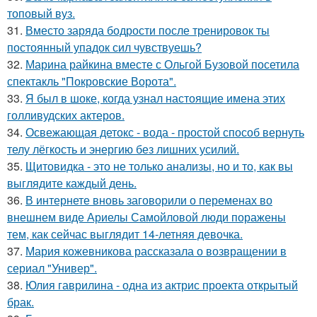
топовый вуз.
31.
Вместо заряда бодрости после тренировок ты
постоянный упадок сил чувствуешь?
32.
Марина райкина вместе с Ольгой Бузовой посетила
спектакль "Покровские Ворота".
33.
Я был в шоке, когда узнал настоящие имена этих
голливудских актеров.
34.
Освежающая детокс - вода - простой способ вернуть
телу лёгкость и энергию без лишних усилий.
35.
Щитовидка - это не только анализы, но и то, как вы
выглядите каждый день.
36.
В интернете вновь заговорили о переменах во
внешнем виде Ариелы Самойловой люди поражены
тем, как сейчас выглядит 14-летняя девочка.
37.
Мария кожевникова рассказала о возвращении в
сериал "Универ".
38.
Юлия гаврилина - одна из актрис проекта открытый
брак.