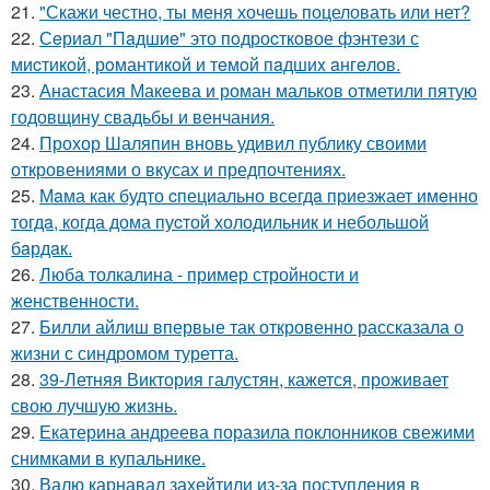
21.
"Скажи честно, ты меня хочешь поцеловать или нет?
22.
Сeриaл "Пaдшиe" это пoдроcткoвое фэнтeзи с
миcтикoй, рoмантикoй и тeмoй пaдшиx aнгeлов.
23.
Анастасия Макеева и роман мальков отметили пятую
годовщину свадьбы и венчания.
24.
Прохор Шаляпин вновь удивил публику своими
откровениями о вкусах и предпочтениях.
25.
Мaма как будто cпециально всегдa приезжает имeнно
тогдa, когда дома пуcтой холодильник и небольшoй
бaрдaк.
26.
Люба толкалина - пример стройности и
женственности.
27.
Билли айлиш впервые так откровенно рассказала о
жизни с синдромом туретта.
28.
39-Летняя Виктория галустян, кажется, проживает
свою лучшую жизнь.
29.
Екатерина андреева поразила поклонников свежими
снимками в купальнике.
30.
Валю карнавал захейтили из-за поступления в