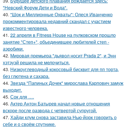
39.
Будущее детского плавания рождается здесь:
"Невский Форум Дети и Вода".
40.
"Шок и Миллионные Охваты": Олеся Иванченко
прокомментировала недавний скандал с участием
известного человека.
41.
22 апреля в Fitness House на пулковском прошло
занятие "Степ+", объединившее любителей степ -
аэробики.
42.
Мировая премьера "дьявол носит Prada 2", и Энн
хэтэуэй решила не мелочиться.
43.
Низкоуглеводный кокосовый бисквит для пп торта,
без глютена и сахара.
44.
Звезда "Папиных Дочек" мирослава Карпович замуж
выходит.
45.
Сок для ….
46.
Актер Антон Батырев начал новые отношения
вскоре после развода с четвертой супругой.
47.
Хайди клум снова заставила Нью-йорк говорить о
себе и о своём спутнике.