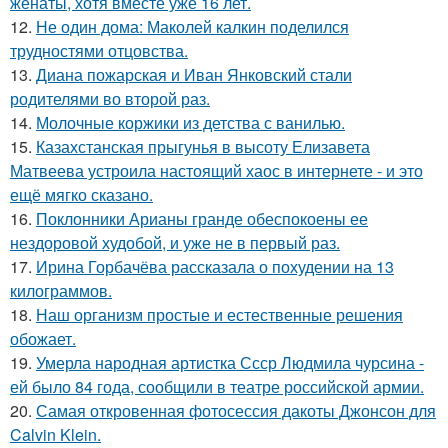
женаты, хотя вместе уже 16 лет.
12.
Не один дома: Маколей калкин поделился
трудностями отцовства.
13.
Диана пожарская и Иван Янковский стали
родителями во второй раз.
14.
Молочные коржики из детства с ванилью.
15.
Казахстанская прыгунья в высоту Елизавета
Матвеева устроила настоящий хаос в интернете - и это
ещё мягко сказано.
16.
Поклонники Арианы гранде обеспокоены ее
нездоровой худобой, и уже не в первый раз.
17.
Ирина Горбачёва рассказала о похудении на 13
килограммов.
18.
Наш организм простые и естественные решения
обожает.
19.
Умерла народная артистка Ссср Людмила чурсина -
ей было 84 года, сообщили в театре российской армии.
20.
Самая откровенная фотосессия дакоты Джонсон для
Calvin Klein.