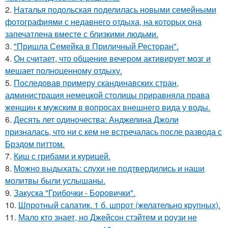
2.
Наталья подольская поделилась новыми семейными
фотографиями с недавнего отдыха, на которых она
запечатлена вместе с близкими людьми.
3.
"Пришла Семейка в Приличный Ресторан".
4.
Он считает, что общение вечером активирует мозг и
мешает полноценному отдыху.
5.
Последовав примеру скандинавских стран,
администрация немецкой столицы приравняла права
женщин к мужским в вопросах внешнего вида у воды.
6.
Десять лет одиночества: Анджелина Джоли
призналась, что ни с кем не встречалась после развода с
Брэдом питтом.
7.
Киш с грибами и курицей.
8.
Можно выдыхать: слухи не подтвердились и наши
молитвы были услышаны.
9.
Закуска "Грибочки - Боровички".
10.
Шпротный салатик. 1 б. шпрот (желательно крупных).
11.
Мало кто знает, но Джейсон стэйтем и роузи не