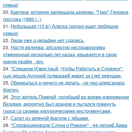
семью!
20.
Картина, которую запрещала церковь: "Грех" Генриха
лоссова (1880 г. ).
21.
Небольшая (13 кг) Алиска срочно ищет любящую
семью!
22.
Люди уже а дельфин нет сдались.
23.
Настя ивлеева, абсолютно несправедливо
отмененная несколько лет назад, врывается в свою
новую прайм - эру.
24.
"Слишком Известный, Чтобы Работать в Сервисе":
сын децла Антоний толмацкий живет за счет девушки.
25.
Обжираться и ничего не делать - не про александра
бортич.
26.
Этот житель Помпей, погибший во время извержения
Везувия, вероятно был врачом и пытался покинуть
город со своими хирургическими инструментами.
27.
Салат из зеленой фасоли с яйцами.
28.
"Спровоцировали Слухи о Романе" - 44-летний Дима