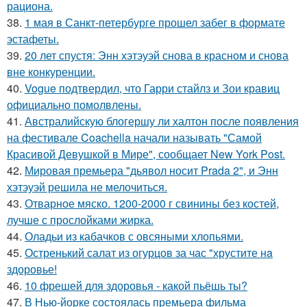
рациона.
38.
1 мая в Санкт-петербурге прошел забег в формате
эстафеты.
39.
20 лет спустя: Энн хэтэуэй снова в красном и снова
вне конкуренции.
40.
Vogue подтвердил, что Гарри стайлз и Зои кравиц
официально помолвлены.
41.
Австралийскую блогершу ли халтон после появления
на фестивале Coachella начали называть "Самой
Красивой Девушкой в Мире", сообщает New York Post.
42.
Мировая премьера "дьявол носит Prada 2", и Энн
хэтэуэй решила не мелочиться.
43.
Отварное мяско. 1200-2000 г свинины без костей,
лучше с прослойками жирка.
44.
Оладьи из кабачков с овсяными хлопьями.
45.
Остренький салат из огурцов за час "хрустите нa
здоровье!
46.
10 фрешей для здоровья - какой пьёшь ты?
47.
В Нью-йорке состоялась премьера фильма