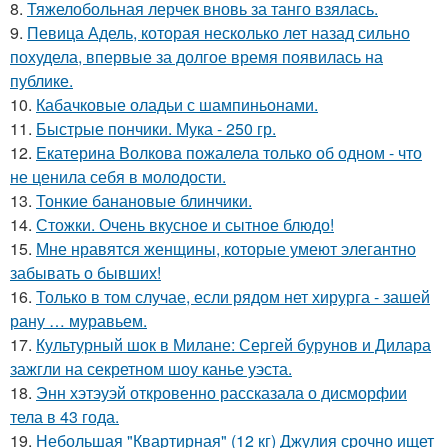
8.
Тяжелобольная лерчек вновь за танго взялась.
9.
Певица Адель, которая несколько лет назад сильно
похудела, впервые за долгое время появилась на
публике.
10.
Кабачковые оладьи с шампиньонами.
11.
Быстрые пончики. Мука - 250 гр.
12.
Екатерина Волкова пожалела только об одном - что
не ценила себя в молодости.
13.
Тонкие банановые блинчики.
14.
Стожки. Очень вкусное и сытное блюдо!
15.
Мне нравятся женщины, которые умеют элегантно
забывать о бывших!
16.
Только в том случае, если рядом нет хирурга - зашей
рану … муравьем.
17.
Культурный шок в Милане: Сергей бурунов и Дилара
зажгли на секретном шоу канье уэста.
18.
Энн хэтэуэй откровенно рассказала о дисморфии
тела в 43 года.
19.
Небольшая "Квартирная" (12 кг) Джулия срочно ищет