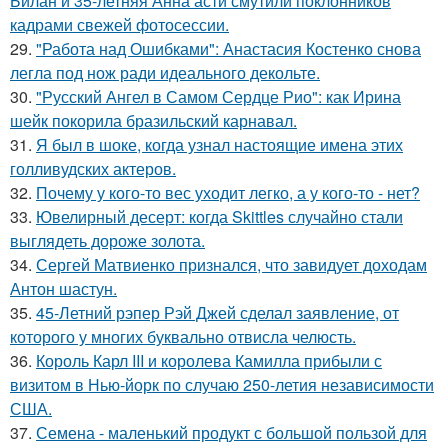
Билан и 35-летняя Анна асти смутили поклонников
кадрами свежей фотосессии.
29.
"Работа над Ошибками": Анастасия Костенко снова
легла под нож ради идеального декольте.
30.
"Русский Ангел в Самом Сердце Рио": как Ирина
шейк покорила бразильский карнавал.
31.
Я был в шоке, когда узнал настоящие имена этих
голливудских актеров.
32.
Почему у кого-то вес уходит легко, а у кого-то - нет?
33.
Ювелирный десерт: когда Skittles случайно стали
выглядеть дороже золота.
34.
Сергей Матвиенко признался, что завидует доходам
Антон шастун.
35.
45-Летний рэпер Рэй Джей сделал заявление, от
которого у многих буквально отвисла челюсть.
36.
Король Карл III и королева Камилла прибыли с
визитом в Нью-йорк по случаю 250-летия независимости
США.
37.
Семена - маленький продукт с большой пользой для