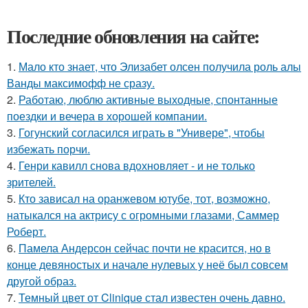
Последние обновления на сайте:
1.
Мало кто знает, что Элизабет олсен получила роль алы
Ванды максимофф не сразу.
2.
Работаю, люблю активные выходные, спонтанные
поездки и вечера в хорошей компании.
3.
Гогунский согласился играть в "Универе", чтобы
избежать порчи.
4.
Генри кавилл снова вдохновляет - и не только
зрителей.
5.
Кто зависал на оранжевом ютубе, тот, возможно,
натыкался на актрису с огромными глазами, Саммер
Роберт.
6.
Памела Андерсон сейчас почти не красится, но в
конце девяностых и начале нулевых у неё был совсем
другой образ.
7.
Темный цвет от Clinique стал известен очень давно.