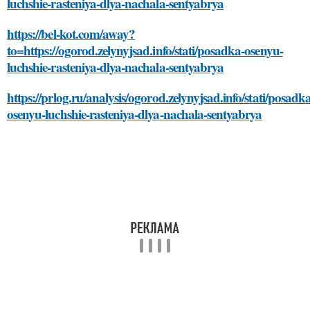
luchshie-rasteniya-dlya-nachala-sentyabrya
https://bel-kot.com/away?
to=https://ogorod.zelynyjsad.info/stati/posadka-osenyu-
luchshie-rasteniya-dlya-nachala-sentyabrya
https://prlog.ru/analysis/ogorod.zelynyjsad.info/stati/posadk
osenyu-luchshie-rasteniya-dlya-nachala-sentyabrya