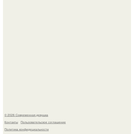
Кристина асмус опубликовала пляжные фото с 12-
летней дочерью от Гарика Харламова.
Спустя годы актеры хоррора "Тело Дженнифер" сильно
изменились, пройдя путь от подростковых кумиров до
мировых звезд.
© 2026 Современная девушка
Контакты
Пользовательское соглашение
Политика конфидециальности