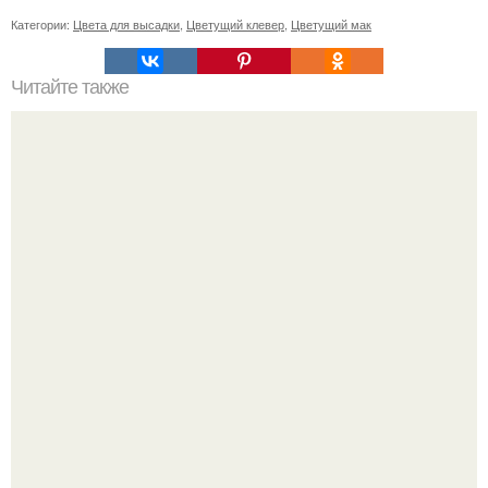
Категории:
Цвета для высадки
,
Цветущий клевер
,
Цветущий мак
Читайте также
Какие виды спорта можно занимать дома с помощью
приложений
Ольга Дроздова поделилась очень личной историей, о
которой раньше почти не говорила.