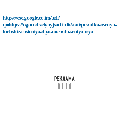
https://cse.google.co.im/url?
q=https://ogorod.zelynyjsad.info/stati/posadka-osenyu-
luchshie-rasteniya-dlya-nachala-sentyabrya