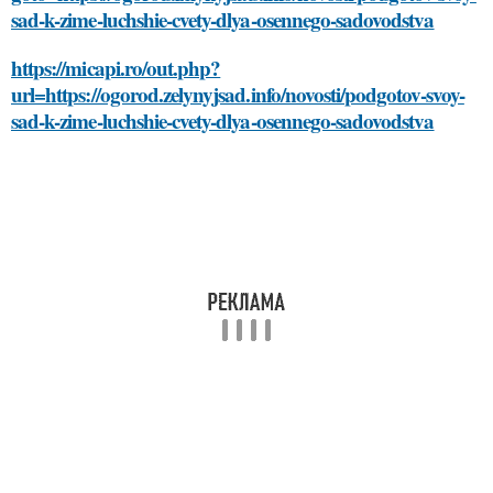
sad-k-zime-luchshie-cvety-dlya-osennego-sadovodstva
https://micapi.ro/out.php?
url=https://ogorod.zelynyjsad.info/novosti/podgotov-svoy-
sad-k-zime-luchshie-cvety-dlya-osennego-sadovodstva