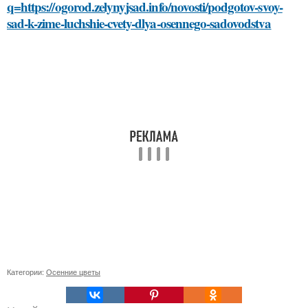
q=https://ogorod.zelynyjsad.info/novosti/podgotov-svoy-
sad-k-zime-luchshie-cvety-dlya-osennego-sadovodstva
Категории:
Осенние цветы