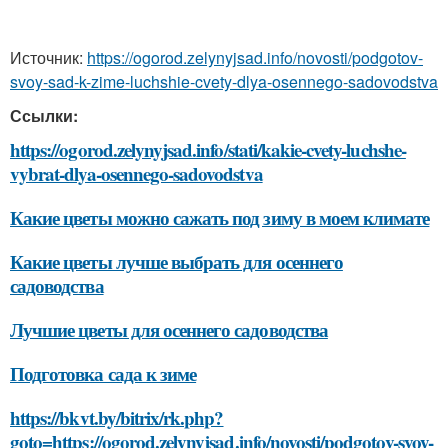
Источник:
https://ogorod.zelynyjsad.info/novosti/podgotov-
svoy-sad-k-zime-luchshie-cvety-dlya-osennego-sadovodstva
Ссылки:
https://ogorod.zelynyjsad.info/stati/kakie-cvety-luchshe-
vybrat-dlya-osennego-sadovodstva
Какие цветы можно сажать под зиму в моем климате
Какие цветы лучше выбрать для осеннего
садоводства
Лучшие цветы для осеннего садоводства
Подготовка сада к зиме
https://bkvt.by/bitrix/rk.php?
goto=https://ogorod.zelynyjsad.info/novosti/podgotov-svoy-