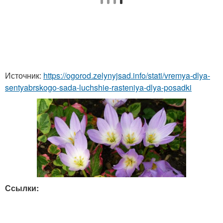
Источник:
https://ogorod.zelynyjsad.info/stati/vremya-dlya-
sentyabrskogo-sada-luchshie-rasteniya-dlya-posadki
Ссылки: