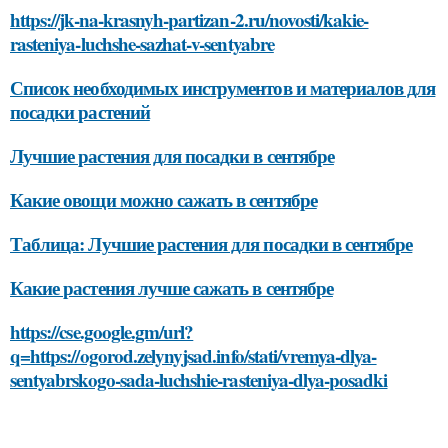
https://jk-na-krasnyh-partizan-2.ru/novosti/kakie-
rasteniya-luchshe-sazhat-v-sentyabre
Список необходимых инструментов и материалов для
посадки растений
Лучшие растения для посадки в сентябре
Какие овощи можно сажать в сентябре
Таблица: Лучшие растения для посадки в сентябре
Какие растения лучше сажать в сентябре
https://cse.google.gm/url?
q=https://ogorod.zelynyjsad.info/stati/vremya-dlya-
sentyabrskogo-sada-luchshie-rasteniya-dlya-posadki