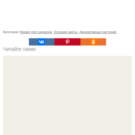
Категории:
Время для садовода
,
Осенние цветы
,
Декоративные растения
Читайте также
Что такое грибная икра из подсосен
Слышали, что есть перед сном - это зло?