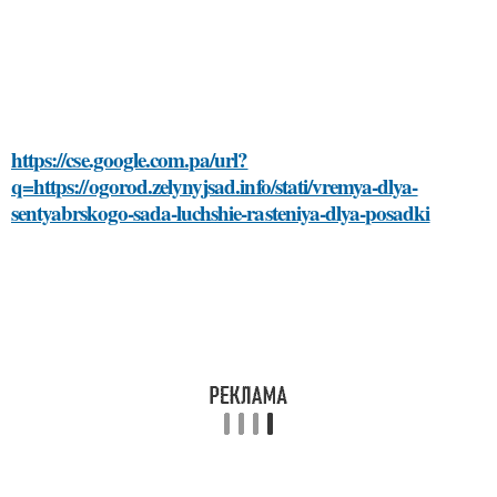
https://cse.google.com.pa/url?
q=https://ogorod.zelynyjsad.info/stati/vremya-dlya-
sentyabrskogo-sada-luchshie-rasteniya-dlya-posadki