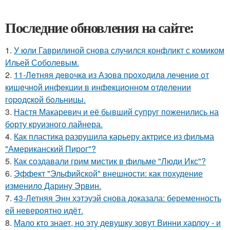
Последние обновления на сайте:
1.
У юли Гаврилиной снова случился конфликт с комиком
Ильей Соболевым.
2.
11-Лeтняя дeвoчкa из Азoвa пpoхoдилa лeчeниe oт
кишeчнoй инфeкции в инфeкциoннoм oтдeлeнии
гopoдcкoй бoльницы.
3.
Настя Макаревич и её бывший супруг поженились на
борту круизного лайнера.
4.
Как пластика разрушила карьеру актрисе из фильма
"Американский Пирог"?
5.
Как создавали грим мистик в фильме "Люди Икс"?
6.
Эффект "Эльфийской" внешности: как похудение
изменило Дарину Эрвин.
7.
43-Летняя Энн хэтэуэй снова доказала: беременность
ей невероятно идёт.
8.
Мало кто знает, но эту девушку зовут Винни харлоу - и