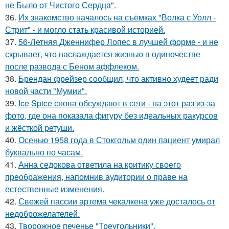
не Было от Чистого Сердца".
36.
Их знакомство началось на съёмках "Волка с Уолл -
Стрит" - и могло стать красивой историей.
37.
56-Летняя Дженнифер Лопес в лучшей форме - и не
скрывает, что наслаждается жизнью в одиночестве
после развода с Беном аффлеком.
38.
Брендан фрейзер сообщил, что активно худеет ради
новой части "Мумии".
39.
Ice Spice снова обсуждают в сети - на этот раз из-за
фото, где она показала фигуру без идеальных ракурсов
и жёсткой ретуши.
40.
Осенью 1958 года в Стокгольм один пациент умирал
буквально по часам.
41.
Анна седокова ответила на критику своего
преображения, напомнив аудитории о праве на
естественные изменения.
42.
Свежей пассии артема чекалкена уже досталось от
недоброжелателей.
43.
Творожное печенье "Треугольники".