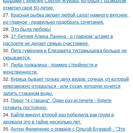
кадрами с юбилея Сергея Жукова, который с размахом
отметил своё 50-летие.
27.
Красная рыбка делает любой салат намного вкуснее,
но главное - правильно подобрать сочетания.
28.
Это была любовь!
29.
37-Летняя Алина Ланина - о главном: штамп в
паспорте не делает семью счастливее.
30.
Петр гуменник и Елизавета туктамышева больше не
скрываются.
31.
Люба толкалина - пример стройности и
женственности.
32.
Курица бывает только двух видов: сочная, от которой
невозможно оторваться - или сухая, которую хочется
запить стаканом воды.
33.
Пирог "4 стaкана". Один раз испечете - будете
готовить постоянно.
34.
Кайли миноуг второй раз победила рак груди и
держала это в тайне несколько лет.
35.
Антон Филипенко о романе с Ольгой Бузовой - "Это