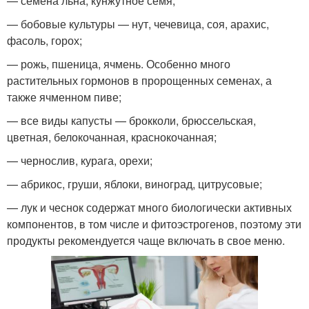
— семена льна, кунжутное семя;
— бобовые культуры — нут, чечевица, соя, арахис,
фасоль, горох;
— рожь, пшеница, ячмень. Особенно много
растительных гормонов в пророщенных семенах, а
также ячменном пиве;
— все виды капусты — брокколи, брюссельская,
цветная, белокочанная, краснокочанная;
— чернослив, курага, орехи;
— абрикос, груши, яблоки, виноград, цитрусовые;
— лук и чеснок содержат много биологически активных
компонентов, в том числе и фитоэстрогенов, поэтому эти
продукты рекомендуется чаще включать в свое меню.