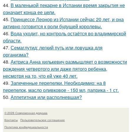
44.
В маленькой пекарне в Испании время закрытия не
означает конца ее цели.
45.
Принцессе Леонор из Испании сейчас 20 лет, и она
активно готовится к роли будущей королевы.
46.
Вода уходит, но контроль остаётся во владимирской
области.
47.
Семаглутид: легкий путь или ловушка для
организма?
48.
Актриса Анна хилькевич размышляет о возможности
рождения четвертого или даже пятого ребенка,
несмотря на то, что ей уже 40 лет.
49.
Запеченные перепелки. Необходимио: на 8
перепелок, масло оливковое - 150 мл, паприка - 1 ст.
50.
Аппетитная или располневшая?
© 2026 Современная девушка
Контакты
Пользовательское соглашение
Политика конфидециальности