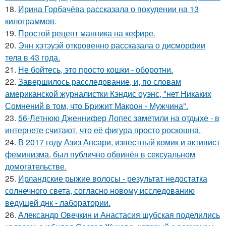
18.
Ирина Горбачёва рассказала о похудении на 13
килограммов.
19.
Простой рецепт манника на кефире.
20.
Энн хэтэуэй откровенно рассказала о дисморфии
тела в 43 года.
21.
Не бойтесь, это просто кошки - оборотни.
22.
Завершилось расследование, и, по словам
американской журналистки Кэндис оуэнс, "нет Никаких
Сомнений в том, что Брижит Макрон - Мужчина".
23.
56-Летнюю Дженнифер Лопес заметили на отдыхе - в
интернете считают, что её фигура просто роскошна.
24.
В 2017 году Азиз Ансари, известный комик и активист
феминизма, был публично обвинён в сексуальном
домогательстве.
25.
Ирландские рыжие волосы - результат недостатка
солнечного света, согласно новому исследованию
ведущей днк - лаборатории.
26.
Александр Овечкин и Анастасия шубская поделились