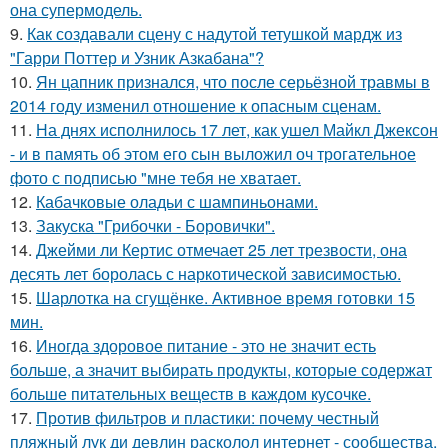
она супермодель.
9.
Как создавали сцену с надутой тетушкой мардж из
"Гарри Поттер и Узник Азкабана"?
10.
Ян цапник признался, что после серьёзной травмы в
2014 году изменил отношение к опасным сценам.
11.
На днях исполнилось 17 лет, как ушел Майкл Джексон
- и в память об этом его сын выложил оч трогательное
фото с подписью "мне тебя не хватает.
12.
Кабачковые оладьи с шампиньонами.
13.
Закуска "Грибочки - Боровички".
14.
Джейми ли Кертис отмечает 25 лет трезвости, она
десять лет боролась с наркотической зависимостью.
15.
Шарлотка на сгущёнке. Активное время готовки 15
мин.
16.
Иногда здоровое питание - это не значит есть
больше, а значит выбирать продукты, которые содержат
больше питательных веществ в каждом кусочке.
17.
Против фильтров и пластики: почему честный
пляжный лук ди девлин расколол интернет - сообщества.