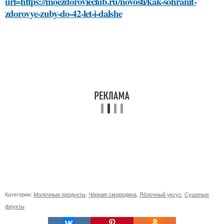
url=https://moezdorovieclub.ru/novosti/kak-sohranit-
zdorovye-zuby-do-42-let-i-dalshe
Категории:
Молочные продукты
,
Чёрная смородина
,
Яблочный уксус
,
Сушеные
фрукты