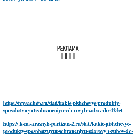
https://mysadinfo.ru/stati/kakie-pishchevye-produkty-
sposobstvuyut-sohraneniyu-zdorovyh-zubov-do-42-let
https://jk-na-krasnyh-partizan-2.ru/stati/kakie-pishchevye-
produkty-sposobstvuyut-sohraneniyu-zdorovyh-zubov-do-