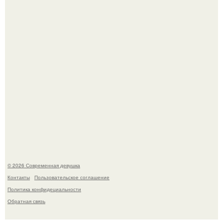
часто почти сразу теряет возбуждение, тогда как
женщина может дольше сохранять возбуждение.
Платье, которое до сих пор вызывает споры спустя годы.
© 2026 Современная девушка
Контакты
Пользовательское соглашение
Политика конфидециальности
Обратная связь