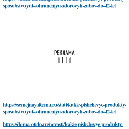
sposobstvuyut-sohraneniyu-zdorovyh-zubov-do-42-let
https://semejnayaferma.ru/stati/kakie-pishchevye-produkty-
sposobstvuyut-sohraneniyu-zdorovyh-zubov-do-42-let
https://doma-otido.ru/novosti/kakie-pishchevye-produkty-