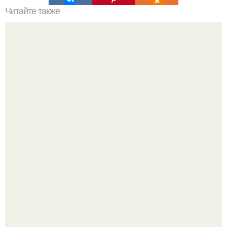
Читайте также
Какие риски и побочные эффекты могут возникнуть
после александритового лазера
Слышали, что есть перед сном - это зло?