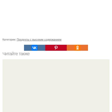
Категории:
Продукты с высоким содержанием
Читайте также
Какие факторы следует учитывать при выборе пары для
смешанных грядок