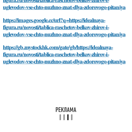
uglevodov-vse-chto-nuzhno-znat-dlya-zdorovogo-pitaniya
https://images.google.cc/url?q=https://idealnaya-
figura.ru/novosti/tablica-raschetov-belkov-zhirov-i-
uglevodov-vse-chto-nuzhno-znat-dlya-zdorovogo-pitaniya
https://gb.mystockhk.com/gate/gb/https://idealnaya-
figura.ru/novosti/tablica-raschetov-belkov-zhirov-i-
uglevodov-vse-chto-nuzhno-znat-dlya-zdorovogo-pitaniya