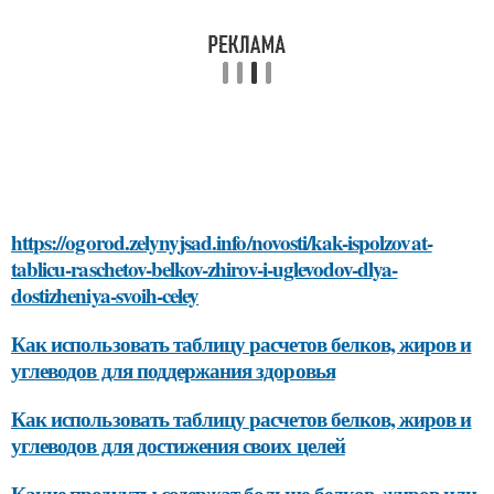
https://ogorod.zelynyjsad.info/novosti/kak-ispolzovat-
tablicu-raschetov-belkov-zhirov-i-uglevodov-dlya-
dostizheniya-svoih-celey
Как использовать таблицу расчетов белков, жиров и
углеводов для поддержания здоровья
Как использовать таблицу расчетов белков, жиров и
углеводов для достижения своих целей
Какие продукты содержат больше белков, жиров или