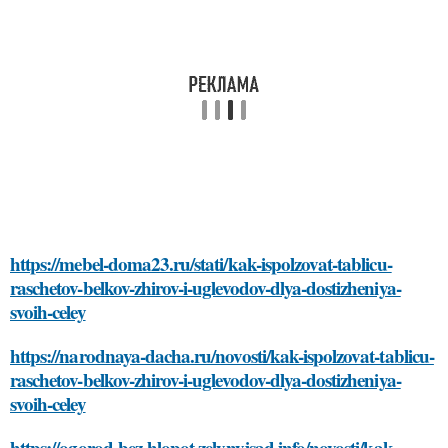
https://mebel-doma23.ru/stati/kak-ispolzovat-tablicu-
raschetov-belkov-zhirov-i-uglevodov-dlya-dostizheniya-
svoih-celey
https://narodnaya-dacha.ru/novosti/kak-ispolzovat-tablicu-
raschetov-belkov-zhirov-i-uglevodov-dlya-dostizheniya-
svoih-celey
https://ogorod-bez-hlopot.zelynyjsad.info/novosti/kak-