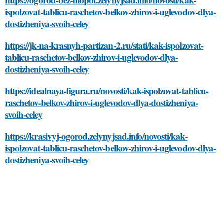
ispolzovat-tablicu-raschetov-belkov-zhirov-i-uglevodov-dlya-
dostizheniya-svoih-celey
https://jk-na-krasnyh-partizan-2.ru/stati/kak-ispolzovat-
tablicu-raschetov-belkov-zhirov-i-uglevodov-dlya-
dostizheniya-svoih-celey
https://idealnaya-figura.ru/novosti/kak-ispolzovat-tablicu-
raschetov-belkov-zhirov-i-uglevodov-dlya-dostizheniya-
svoih-celey
https://krasivyj-ogorod.zelynyjsad.info/novosti/kak-
ispolzovat-tablicu-raschetov-belkov-zhirov-i-uglevodov-dlya-
dostizheniya-svoih-celey