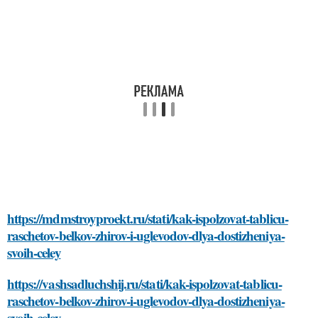
https://mdmstroyproekt.ru/stati/kak-ispolzovat-tablicu-
raschetov-belkov-zhirov-i-uglevodov-dlya-dostizheniya-
svoih-celey
https://vashsadluchshij.ru/stati/kak-ispolzovat-tablicu-
raschetov-belkov-zhirov-i-uglevodov-dlya-dostizheniya-
svoih-celey