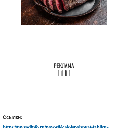
Ссылки:
https://mysadinfo.ru/novosti/kak-ispolzovat-tablicu-