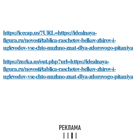
https://icecap.us/?URL=https://idealnaya-
figura.ru/novosti/tablica-raschetov-belkov-zhirov-i-
uglevodov-vse-chto-nuzhno-znat-dlya-zdorovogo-pitaniya
https://zurka.us/out.php?url=https://idealnaya-
figura.ru/novosti/tablica-raschetov-belkov-zhirov-i-
uglevodov-vse-chto-nuzhno-znat-dlya-zdorovogo-pitaniya