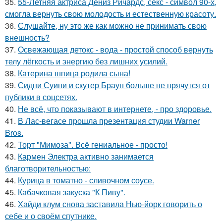
35.
55-Летняя актриса Дениз Ричардс, секс - символ 90-х,
смогла вернуть свою молодость и естественную красоту.
36.
Слушайте, ну это же как можно не принимать свою
внешность?
37.
Освежающая детокс - вода - простой способ вернуть
телу лёгкость и энергию без лишних усилий.
38.
Катерина шпица родила сына!
39.
Сидни Суини и скутер Браун больше не прячутся от
публики в соцсетях.
40.
Не всё, что показывают в интернете, - про здоровье.
41.
В Лас-вегасе прошла презентация студии Warner
Bros.
42.
Торт "Мимоза". Всё гениальное - просто!
43.
Кармен Электра активно занимается
благотворительностью:
44.
Курица в томатно - сливочном соусе.
45.
Кабачковая закуска "К Пиву".
46.
Хайди клум снова заставила Нью-йорк говорить о
себе и о своём спутнике.