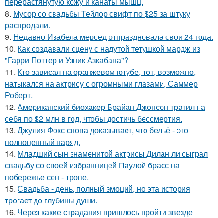
перерастянутую кожу и канаты мышц.
8.
Мусор со свадьбы Тейлор свифт по $25 за штуку
распродали.
9.
Недавно Изабела мерсед отпраздновала свои 24 года.
10.
Как создавали сцену с надутой тетушкой мардж из
"Гарри Поттер и Узник Азкабана"?
11.
Кто зависал на оранжевом ютубе, тот, возможно,
натыкался на актрису с огромными глазами, Саммер
Роберт.
12.
Американский биохакер Брайан Джонсон тратил на
себя по $2 млн в год, чтобы достичь бессмертия.
13.
Джулия Фокс снова доказывает, что бельё - это
полноценный наряд.
14.
Младший сын знаменитой актрисы Дилан ли сыграл
свадьбу со своей избранницей Паулой брасс на
побережье сен - тропе.
15.
Свадьба - день, полный эмоций, но эта история
трогает до глубины души.
16.
Через какие страдания пришлось пройти звезде