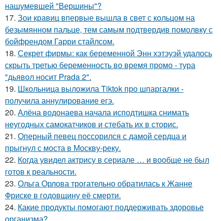
нашумевшей "Вершины"?
17.
Зои кравиц впервые вышла в свет с кольцом на
безымянном пальце, тем самым подтвердив помолвку с
бойфрендом Гарри стайлсом.
18.
Секрет фирмы: как беременной Энн хэтэуэй удалось
скрыть третью беременность во время промо - тура
"дьявол носит Prada 2".
19.
Школьница выложила Tiktok про шпаргалки -
получила аннулирование егэ.
20.
Алёна водонаева начала исподтишка снимать
неугодных самокатчиков и стебать их в сторис.
21.
Оперный певец поссорился с дамой сердца и
прыгнул с моста в Москву-реку.
22.
Когда увидел актрису в сериале … и вообще не был
готов к реальности.
23.
Ольга Орлова трогательно обратилась к Жанне
Фриске в годовщину её смерти.
24.
Какие продукты помогают поддерживать здоровье
организма?