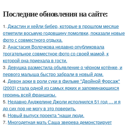
Последние обновления на сайте:
1.
Джастин и хейли бибер, которые в прошлом месяце
отметили восьмую годовщину помолвки, показали новые
фото с совместного отдыха.
2.
Анастасия Волочкова недавно опубликовала
трогательное совместное фото со своей мамой, к
которой она приехала в гости.
3.
Девушка разместила объявление о чёрном котёнке, и
первого малыша быстро забрали в новый дом.
4.
Девон аоки в роли суки в фильме "Двойной Форсаж"
(2003) стала одной из самых ярких и запоминающихся
героинь всей франшизы.
5.
Недавно Анджелине Джоли исполнился 51 год … и я
до сих пор не могу в это поверить.
6.
Новый выпуск проекта "наши люди.
7.
Многодетная мать Саша зверева демонстрирует