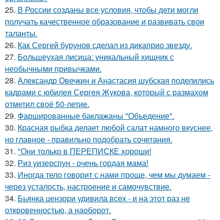
25.
В России созданы все условия, чтобы дети могли
получать качественное образование и развивать свои
таланты.
26.
Как Сергей бурунов сделал из дикаприо звезду.
27.
Большеухая лисица: уникальный хищник с
необычными привычками.
28.
Александр Овечкин и Анастасия шубская поделились
кадрами с юбилея Сергея Жукова, который с размахом
отметил своё 50-летие.
29.
Фаршированные баклажаны "Объедение".
30.
Красная рыбка делает любой салат намного вкуснее,
но главное - правильно подобрать сочетания.
31.
"Они только в ПЕРЕПИСКЕ хороши!
32.
Риз уизерспун - очень гордая мама!
33.
Иногда тело говорит с нами проще, чем мы думаем -
через усталость, настроение и самочувствие.
34.
Бьянка цензори удивила всех - и на этот раз не
откровенностью, а наоборот.