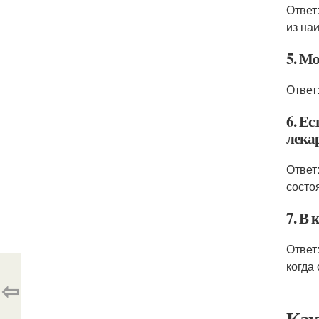
Ответ
из на
5. Мо
Ответ
6. Ес
лека
Ответ
состо
7. В
Ответ
когда
⇦
Как