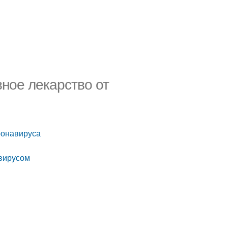
ное лекарство от
ронавируса
авирусом