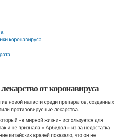
та
ики коронавируса
арата
м
 лекарство от коронавируса
отив новой напасти среди препаратов, созданных
стили противовирусные лекарства.
который «в мирной жизни» используется для
ак и не признала « Арбидол » из-за недостатка
ие китайских врачей показало, что он не