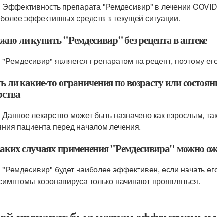
: Эффективность препарата "Ремдесивир" в лечении COVID-
иболее эффективных средств в текущей ситуации.
жно ли купить "Ремдесивир" без рецепта в аптеке
: "Ремдесивир" является препаратом на рецепт, поэтому ег
ть ли какие-то ограничения по возрасту или состоя
рства
: Данное лекарство может быть назначено как взрослым, так
яния пациента перед началом лечения.
 каких случаях применения "Ремдесивира" можно о
: "Ремдесивир" будет наиболее эффективен, если начать ег
 симптомы коронавируса только начинают проявляться.
ой препарат был назван эффективным 