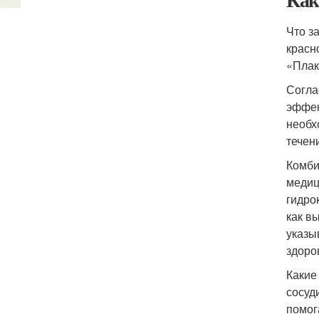
Что з
красн
«Плак
Согла
эффек
необх
течен
Комби
медиц
гидро
как в
указы
здоро
Какие
сосуд
помог