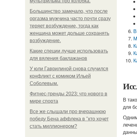
мультфильма про колобка.
Большинство замечало, что после
оргазма мужчина часто почти сразу
теряет возбуждение, тогда как
В
женщина может дольше сохранять
М
возбуждение.
К
Какие специи лучше использовать
К
для вяления баклажанов
К
У юли Гаврилиной снова случился
конфликт с комиком Ильей
Исс
Соболевым.
Фитнес-тренды 2023: что нового в
В так
мире спорта
для б
Все же слышали про вчерашнюю
Одним
победу Бена аффлека в "кто хочет
лечен
стать миллионером?
данны