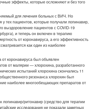
очные эффекты, которые осложняют и без того
няемый для лечения больных с ВИЧ. Но
я у тех пациентов, которые получали лопинавир,
, что выздоровление пациентов с COVID-19
рбурга), и теперь он включен в терапию
ертность от коронавируса, а его эффективность
сматривается как один из наиболее
а от коронавируса был объявлен
атов от малярии — хлорохина, разработанного
линических испытаний хлорохина скончались 11
о общественного резонанса хлорохин был
ние наиболее многообещающих препаратов от
н лопинавир/ритонавир (средство для терапии
 китайские исследования не показали заметных