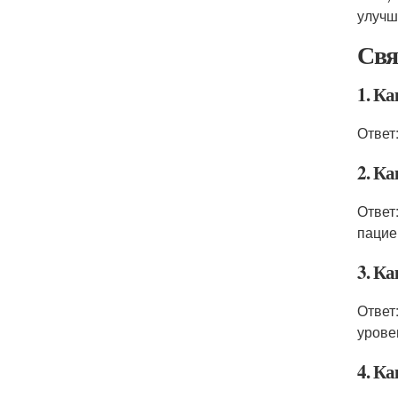
улучш
Свя
1. К
Ответ
2. Ка
Ответ
пацие
3. К
Ответ
урове
4. К