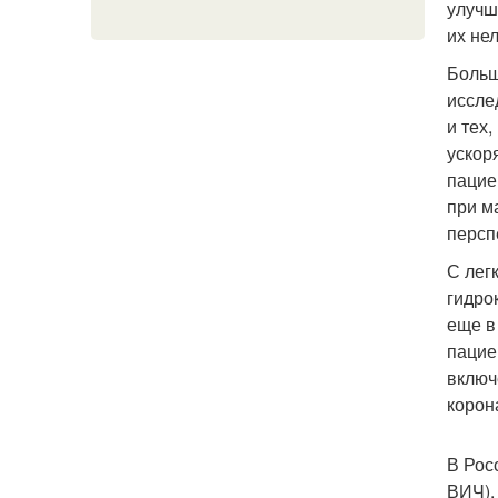
улучш
их не
Больш
иссле
и тех
ускор
пацие
при м
персп
С лег
гидро
еще в
пацие
включ
корон
В Рос
ВИЧ).