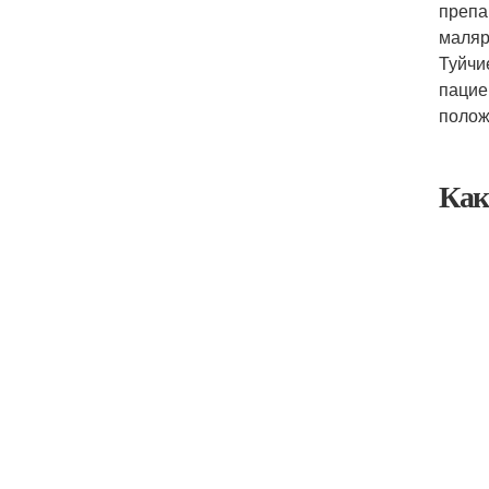
препа
маляр
Туйчи
пацие
полож
Как