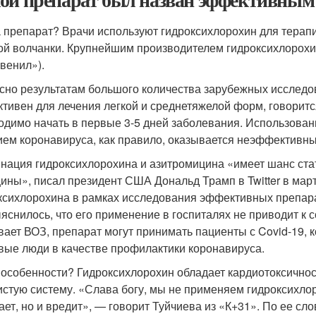
а препарат? Врачи используют гидроксихлорохин для терап
ой волчанки. Крупнейшим производителем гидроксихлорохи
венил»).
сно результатам большого количества зарубежных исследов
тивен для лечения легкой и среднетяжелой форм, говорит
одимо начать в первые 3-5 дней заболевания. Использован
ием коронавируса, как правило, оказывается неэффективн
нация гидроксихлорохина и азитромицина «имеет шанс ста
ины», писал президент США Дональд Трамп в Twitter в мар
ксихлорохина в рамках исследования эффективных препара
ыяснилось, что его применение в госпиталях не приводит к
вает ВОЗ, препарат могут принимать пациенты с Covid-19, 
вые люди в качестве профилактики коронавируса.
 особенности? Гидроксихлорохин обладает кардиотоксичност
истую систему. «Слава богу, мы не применяем гидроксихлор
ает, но и вредит», — говорит Туйчиева из «К+31». По ее с