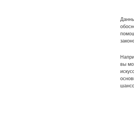
Данны
обосн
помощ
закон
Напри
вы мо
искус
основ
шансо