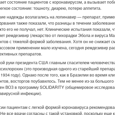
ает состояние пациентов с коронавирусом, а вызывает поб
легкое состояние: тошноту, диарею, потерю аппетита.
ие надежды возлагались на лопинавир — препарат, приме
дования также показали, что разницы в течении заболевани
, кто его не получал, нет. Клинические испытания показали
яет ремдезивир (лекарство от лихорадки Эбола и вируса Ма
нтов с тяжелой формой заболевания. Хотя он не снижает см
ассовом применении мало изучена, сегодня ремдезивир рас
ективных препаратов.
кой руки президента США главным спасителем человечеств
ксихлорохин (это производная одного из старейший препар
 1934 году). Однако после того, как в Бразилии во время к
нтов, восторгов поубавилось. Тем не менее из-за большог
ен ВОЗ в программу SOLIDARITY (общемировое исследова
авирусной инфекции).
сии пациентам с легкой формой коронавируса рекомендова
 Не все врачи согласны с такой установкой, поскольку еще