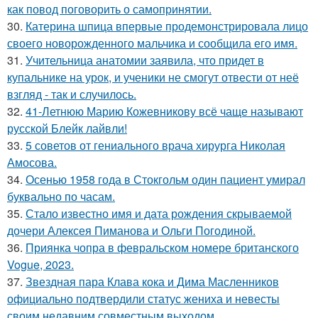
как повод поговорить о самопринятии.
30.
Катерина шпица впервые продемонстрировала лицо
своего новорожденного мальчика и сообщила его имя.
31.
Учительница анатомии заявила, что придет в
купальнике на урок, и ученики не смогут отвести от неё
взгляд - так и случилось.
32.
41-Летнюю Марию Кожевникову всё чаще называют
русской Блейк лайвли!
33.
5 советов от гениального врача хирурга Николая
Амосова.
34.
Осенью 1958 года в Стокгольм один пациент умирал
буквально по часам.
35.
Стало известно имя и дата рождения скрываемой
дочери Алексея Пиманова и Ольги Погодиной.
36.
Приянка чопра в февральском номере британского
Vogue, 2023.
37.
Звездная пара Клава кока и Дима Масленников
официально подтвердили статус жениха и невесты
своим недавним совместным выходом.