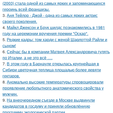
(2003) стала одной из самых ярких и запоминающихся
героинь всей франшизы.
3.
Аня Тейлор - Джой - одна из самых ярких актрис
своего поколения.
4.
Майкл Джексон и Брук шилдс познакомились в 1981
году на церемонии вручения премии "Оскар".
5.
Редкие кадры: том харди с женой Шарлоттой Райли и
сыном!
6.
Сейчас бы в компании Матвея Александровича гулять
по Италии, а не это всё ….
7.
В этом году в Барнауле открылась крупнейшая в
Сибири цветочная теплица площадью более девяти
гектаров.
8.
Аномально высокие температуры спровоцировали
проявление любопытного анатомического свойства у
мужчин.
9.
На внеочередном съезде в Москве выдвинули
кандидатов в госдуму и приняли обновлённую
программу экологической партии.