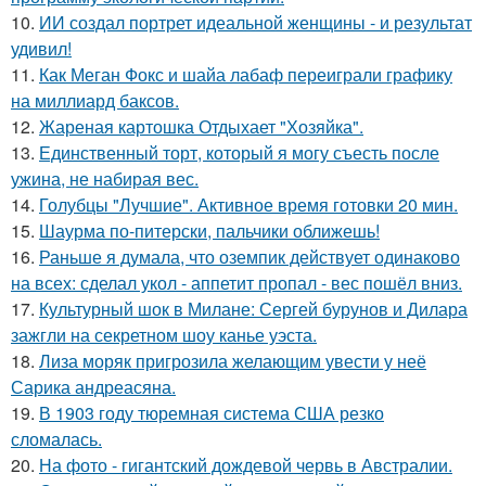
10.
ИИ создал портрет идеальной женщины - и результат
удивил!
11.
Как Меган Фокс и шайа лабаф переиграли графику
на миллиард баксов.
12.
Жареная картошка Отдыхает "Хозяйка".
13.
Единственный торт, который я могу съесть после
ужина, не набирая вес.
14.
Голубцы "Лучшие". Активное время готовки 20 мин.
15.
Шаурма по-питерски, пальчики оближешь!
16.
Раньше я думала, что оземпик действует одинаково
на всех: сделал укол - аппетит пропал - вес пошёл вниз.
17.
Культурный шок в Милане: Сергей бурунов и Дилара
зажгли на секретном шоу канье уэста.
18.
Лиза моряк пригрозила желающим увести у неё
Сарика андреасяна.
19.
В 1903 году тюремная система США резко
сломалась.
20.
На фото - гигантский дождевой червь в Австралии.