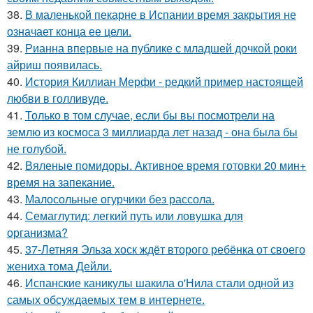
38.
В маленькой пекарне в Испании время закрытия не
означает конца ее цели.
39.
Рианна впервые на публике с младшей дочкой роки
айриш появилась.
40.
История Киллиан Мерфи - редкий пример настоящей
любви в голливуде.
41.
Только в том случае, если бы вы посмотрели на
землю из космоса 3 миллиарда лет назад - она была бы
не голубой.
42.
Вяленые помидоры. Активное время готовки 20 мин+
время на запекание.
43.
Малосольные огурчики без рассола.
44.
Семаглутид: легкий путь или ловушка для
организма?
45.
37-Летняя Эльза хоск ждёт второго ребёнка от своего
жениха тома Дейли.
46.
Испанские каникулы шакила о'Нила стали одной из
самых обсуждаемых тем в интернете.