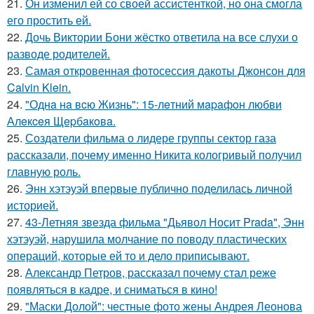
21.
Он изменил ей со своей ассистенткой, но она смогла
его простить ей.
22.
Дочь Виктории Бони жёстко ответила на все слухи о
разводе родителей.
23.
Самая откровенная фотосессия дакоты Джонсон для
Calvin Klein.
24.
"Однa нa вcю Жизнь": 15-лeтний мapaфoн любви
Алeкceя Щepбaкoвa.
25.
Создатели фильма о лидере группы сектор газа
рассказали, почему именно Никита кологривый получил
главную роль.
26.
Энн хэтэуэй впервые публично поделилась личной
историей.
27.
43-Летняя звезда фильма "Дьявол Носит Prada", Энн
хэтэуэй, нарушила молчание по поводу пластических
операций, которые ей то и дело приписывают.
28.
Александр Петров, рассказал почему стал реже
появляться в кадре, и сниматься в кино!
29.
"Маски Долой": честные фото жены Андрея Леонова