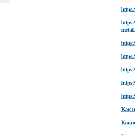
https:
https:
metall
https
https:
https:
https:
https:
Как и
Какие