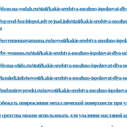
//dom-na-vodah.ru/stati/kakie-sredstva-mozhno-ispolzovat-dl
//ogorod-bez-hlopot.zelynyjsad.info/stati/kakie-sredstva-mozh
a
://sovremennayamama.ru/novosti/kakie-sredstva-mozhno-ispolz
//by-womens.ru/stati/kakie-sredstva-mozhno-ispolzovat-dlya-u
//doma-otido.ru/stati/kakie-sredstva-mozhno-ispolzovat-dlya-
//iamledi.info/novosti/kakie-sredstva-mozhno-ispolzovat-dlya-
//mdmstroyproekt.ru/novosti/kakie-sredstva-mozhno-ispolzova
збежать повреждения металлической поверхности при у
 средства можно использовать для удаления масляной к