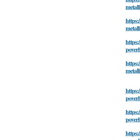
metall
https:
metall
https:
pover
https:
metall
https:
pover
https:
pover
https: