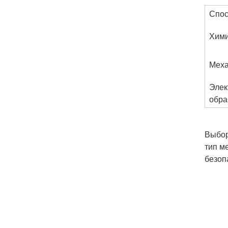
Спо
Хими
Меха
Элек
обра
Выбор
тип м
безоп