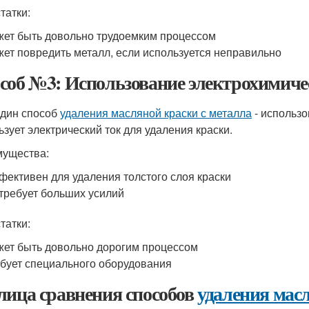
татки:
ет быть довольно трудоемким процессом
ет повредить металл, если используется неправильно
соб №3: Использование электрохимиче
дин способ
удаления масляной краски с металла
- использо
ьзует электрический ток для удаления краски.
ущества:
ективен для удаления толстого слоя краски
требует больших усилий
татки:
ет быть довольно дорогим процессом
бует специального оборудования
лица сравнения способов
удаления мас