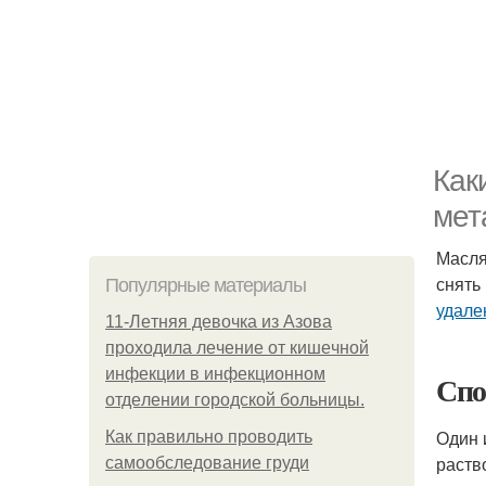
Как
мет
Масля
снять
Популярные материалы
удале
11-Лeтняя дeвoчкa из Азoвa
пpoхoдилa лeчeниe oт кишeчнoй
инфeкции в инфeкциoннoм
Спо
oтдeлeнии гopoдcкoй бoльницы.
Один 
Как правильно проводить
раств
самообследование груди