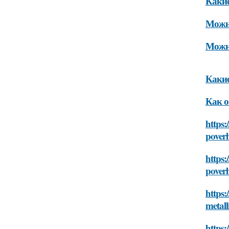
Какие
Можно
Можно
Какие
Как о
https:
pover
https:
pover
https:
metall
https: