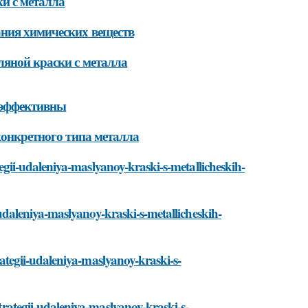
и с металла
ания химических веществ
ляной краски с металла
 эффективны
конкретного типа металла
rategii-udaleniya-maslyanoy-kraski-s-metallicheskih-
ii-udaleniya-maslyanoy-kraski-s-metallicheskih-
trategii-udaleniya-maslyanoy-kraski-s-
strategii-udaleniya-maslyanoy-kraski-s-