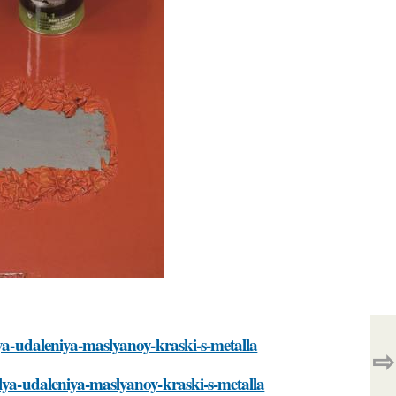
lya-udaleniya-maslyanoy-kraski-s-metalla
⇨
dlya-udaleniya-maslyanoy-kraski-s-metalla