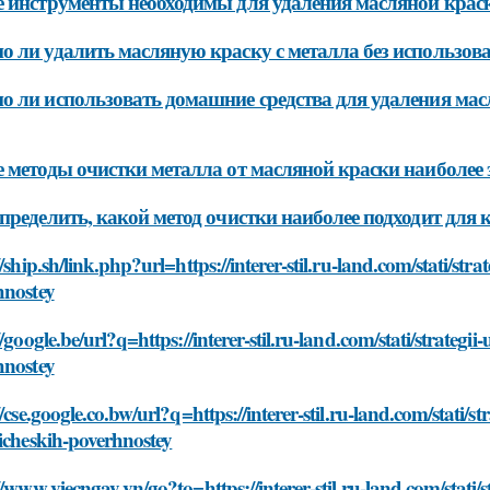
 инструменты необходимы для удаления масляной краск
 ли удалить масляную краску с металла без использов
 ли использовать домашние средства для удаления мас
 методы очистки металла от масляной краски наиболее
пределить, какой метод очистки наиболее подходит для 
//ship.sh/link.php?url=https://interer-stil.ru-land.com/stati/st
hnostey
//google.be/url?q=https://interer-stil.ru-land.com/stati/strateg
hnostey
//cse.google.co.bw/url?q=https://interer-stil.ru-land.com/stati/s
icheskih-poverhnostey
//www.viecngay.vn/go?to=https://interer-stil.ru-land.com/stati/