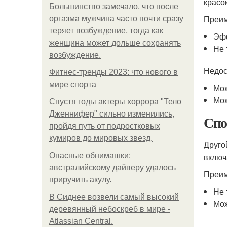
красо
Большинство замечало, что после
Преим
оргазма мужчина часто почти сразу
теряет возбуждение, тогда как
Эф
женщина может дольше сохранять
Не 
возбуждение.
Недос
Фитнес-тренды 2023: что нового в
мире спорта
Мож
Мож
Спустя годы актеры хоррора "Тело
Дженнифер" сильно изменились,
Спо
пройдя путь от подростковых
кумиров до мировых звезд.
Друго
Опасные обнимашки:
включ
австралийскому дайверу удалось
Преим
приручить акулу.
Не 
В Сиднее возвели самый высокий
Мож
деревянный небоскреб в мире -
Atlassian Central.