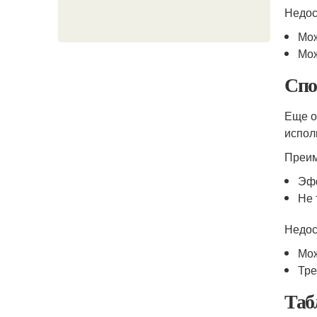
Недос
Мож
Мож
Спо
Еще о
испол
Преим
Эфф
Не 
Недос
Мож
Тре
Таб