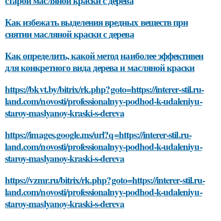
старой масляной краски с дерева
Как избежать выделения вредных веществ при
снятии масляной краски с дерева
Как определить, какой метод наиболее эффективен
для конкретного вида дерева и масляной краски
https://bkvt.by/bitrix/rk.php?goto=https://interer-stil.ru-
land.com/novosti/professionalnyy-podhod-k-udaleniyu-
staroy-maslyanoy-kraski-s-dereva
https://images.google.ms/url?q=https://interer-stil.ru-
land.com/novosti/professionalnyy-podhod-k-udaleniyu-
staroy-maslyanoy-kraski-s-dereva
https://vzmr.ru/bitrix/rk.php?goto=https://interer-stil.ru-
land.com/novosti/professionalnyy-podhod-k-udaleniyu-
staroy-maslyanoy-kraski-s-dereva