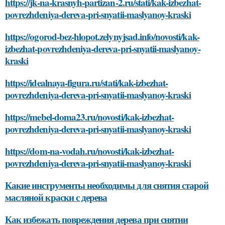
https://jk-na-krasnyh-partizan-2.ru/stati/kak-izbezhat-
povrezhdeniya-dereva-pri-snyatii-maslyanoy-kraski
https://ogorod-bez-hlopot.zelynyjsad.info/novosti/kak-
izbezhat-povrezhdeniya-dereva-pri-snyatii-maslyanoy-
kraski
https://idealnaya-figura.ru/stati/kak-izbezhat-
povrezhdeniya-dereva-pri-snyatii-maslyanoy-kraski
https://mebel-doma23.ru/novosti/kak-izbezhat-
povrezhdeniya-dereva-pri-snyatii-maslyanoy-kraski
https://dom-na-vodah.ru/novosti/kak-izbezhat-
povrezhdeniya-dereva-pri-snyatii-maslyanoy-kraski
Какие инструменты необходимы для снятия старой
масляной краски с дерева
Как избежать повреждения дерева при снятии