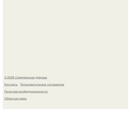
Спустя годы актеры хоррора "Тело Дженнифер" сильно
изменились, пройдя путь от подростковых кумиров до
мировых звезд.
© 2026 Современная девушка
Контакты
Пользовательское соглашение
Политика конфидециальности
Обратная связь