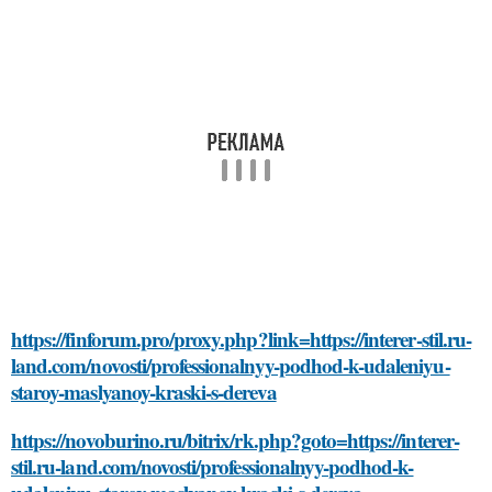
https://finforum.pro/proxy.php?link=https://interer-stil.ru-
land.com/novosti/professionalnyy-podhod-k-udaleniyu-
staroy-maslyanoy-kraski-s-dereva
https://novoburino.ru/bitrix/rk.php?goto=https://interer-
stil.ru-land.com/novosti/professionalnyy-podhod-k-