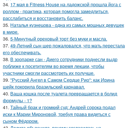
34.
17 мая в Fitness House на ладожской прошла йога с
роллом - практика, которая помогла замедлиться,
расслабиться и восстановить баланс.
35.
Наталья кузнецова - одна из самых мощных девушек
в мире.
36.
5-Минутный ореховый торт без муки и масла.
37.
49-Летний сын шер пожаловался, что мать перестала
его обеспечивать.
38.
В зоопарке сан - Диего сотрудники поднесли выдр
поближе к посетителям во время лекции, чтобы
участники смогли рассмотреть их получше.
39.
"Русский Ангел в Самом Сердце Рио": как Ирина
шейк покорила бразильский карнавал.
40.
Ваша кошка после туалета превращается в болид
формулы - 1?
41.
Тайный брак и громкий суд: Андрей сорока подал
иски к Марии Мироновой, требуя права видеться с
сыном Фёдором.
42.
Лолита объяснила, почему согласилась на