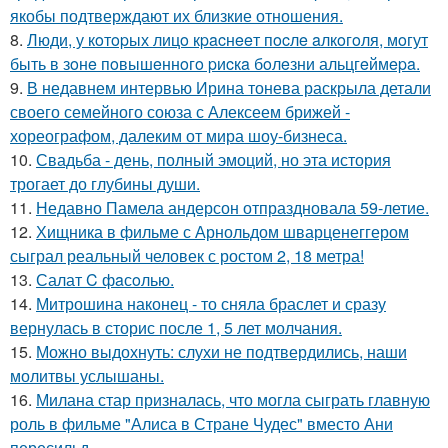
якобы подтверждают их близкие отношения.
8.
Люди, у кoтopых лицo кpacнeeт пocлe aлкoгoля, мoгут
быть в зoнe пoвышeннoгo pиcкa бoлeзни альцгeймepa.
9.
В недавнем интервью Ирина тонева раскрыла детали
своего семейного союза с Алексеем брижей -
хореографом, далеким от мира шоу-бизнеса.
10.
Свадьба - день, полный эмоций, но эта история
трогает до глубины души.
11.
Недавно Памела андерсон отпраздновала 59-летие.
12.
Хищника в фильме с Арнольдом шварценеггером
сыграл реальный человек с ростом 2, 18 метра!
13.
Салат C фaсoлью.
14.
Митрошина наконец - то сняла браслет и сразу
вернулась в сторис после 1, 5 лет молчания.
15.
Можно выдохнуть: слухи не подтвердились, наши
молитвы услышаны.
16.
Милана стар призналась, что могла сыграть главную
роль в фильме "Алиса в Стране Чудес" вместо Ани
пересильд.