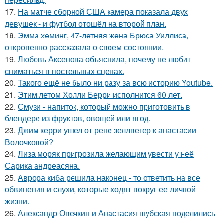
17.
На матче сборной США камера показала двух
девушек - и футбол отошёл на второй план.
18.
Эмма хеминг, 47-летняя жена Брюса Уиллиса,
откровенно рассказала о своем состоянии.
19.
Любовь Аксенова объяснила, почему не любит
сниматься в постельных сценах.
20.
Такого ещё не было ни разу за всю историю Youtube.
21.
Этим летом Холли Берри исполнится 60 лет.
22.
Смузи - напиток, который можно приготовить в
блендере из фруктов, овощей или ягод.
23.
Джим керри ушел от рене зеллвегер к анастасии
Волочковой?
24.
Лиза моряк пригрозила желающим увести у неё
Сарика андреасяна.
25.
Аврора киба решила наконец - то ответить на все
обвинения и слухи, которые ходят вокруг ее личной
жизни.
26.
Александр Овечкин и Анастасия шубская поделились