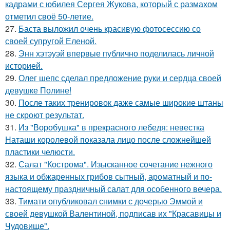
кадрами с юбилея Сергея Жукова, который с размахом
отметил своё 50-летие.
27.
Баста выложил очень красивую фотосессию со
своей супругой Еленой.
28.
Энн хэтэуэй впервые публично поделилась личной
историей.
29.
Олег шепс сделал предложение руки и сердца своей
девушке Полине!
30.
После таких тренировок даже самые широкие штаны
не скроют результат.
31.
Из "Воробушка" в прекрасного лебедя: невестка
Наташи королевой показала лицо после сложнейшей
пластики челюсти.
32.
Салат "Кострома". Изысканное сочетание нежного
языка и обжаренных грибов сытный, ароматный и по-
настоящему праздничный салат для особенного вечера.
33.
Тимати опубликовал снимки с дочерью Эммой и
своей девушкой Валентиной, подписав их "Красавицы и
Чудовище".