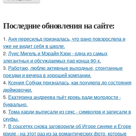
Последние обновления на сайте:
1.
Аня пересильд призналась, что рано повзрослела и
уже не видит себя в школе.
2.
Луис Мигель и Мэрайя Кэри - одна из самых
элегантных и обсуждаемых пар конца 90-х.
3.
Работаю, люблю активные выходные, спонтанные
поездки и вечера в хорошей компании.
4.
Ксения Собчак призналась, как похудела до состояния
дюймовочки.
5.
Екатерина андреева пьёт кровь ради молодости -
буквально.
6.
Тома харди выписали из секс - символов и записали в
скуфы.
7.
В соцсетях снова заговорили об Игоре синяке и Егоре
криде - на этот раз из-за романтических фото, которые