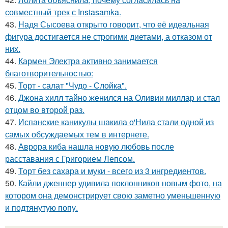
совместный трек с Instasamka.
43.
Надя Сысоева открыто говорит, что её идеальная
фигура достигается не строгими диетами, а отказом от
них.
44.
Кармен Электра активно занимается
благотворительностью:
45.
Торт - салат "Чудо - Слойка".
46.
Джона хилл тайно женился на Оливии миллар и стал
отцом во второй раз.
47.
Испанские каникулы шакила о'Нила стали одной из
самых обсуждаемых тем в интернете.
48.
Аврора киба нашла новую любовь после
расставания с Григорием Лепсом.
49.
Торт без сахара и муки - всего из 3 ингредиентов.
50.
Кайли дженнер удивила поклонников новым фото, на
котором она демонстрирует свою заметно уменьшенную
и подтянутую попу.