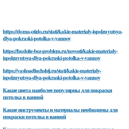
https://doma-otido.ru/stati/kakie-materialy-ispolzuyutsya-
dlya-pokraski-potolka-v-vannoy
https://hudeite-bez-problem.ru/novosti/kakie-materialy-
ispolzuyutsya-dlya-pokraski-potolka-v-vannoy
https://vashsadluchshij.ru/stati/kakie-materialy-
ispolzuyutsya-dlya-pokraski-potolka-v-vannoy
Какие цвета наиболее популярны для покраски
потолка в ванной
Какие инструменты и материалы необходимы для
покраски потолка в ванной