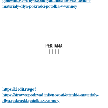
goto=https://stroyvsepodryad.info/novosti/ottenki-i-
materialy-dlya-pokraski-potolka-v-vannoy
https://l2edit.ru/go?
https://stroyvsepodryad.info/novosti/ottenki-i-materialy-
dlya-pokraski-potolka-v-vannoy