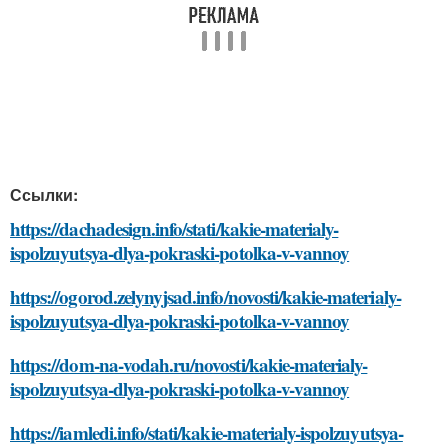
Ссылки:
https://dachadesign.info/stati/kakie-materialy-
ispolzuyutsya-dlya-pokraski-potolka-v-vannoy
https://ogorod.zelynyjsad.info/novosti/kakie-materialy-
ispolzuyutsya-dlya-pokraski-potolka-v-vannoy
https://dom-na-vodah.ru/novosti/kakie-materialy-
ispolzuyutsya-dlya-pokraski-potolka-v-vannoy
https://iamledi.info/stati/kakie-materialy-ispolzuyutsya-