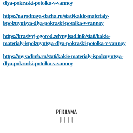
dlya-pokraski-potolka-v-vannoy
https://narodnaya-dacha.ru/stati/kakie-materialy-
ispolzuyutsya-dlya-pokraski-potolka-v-vannoy
https://krasivyj-ogorod.zelynyjsad.info/stati/kakie-
materialy-ispolzuyutsya-dlya-pokraski-potolka-v-vannoy
https://mysadinfo.ru/stati/kakie-materialy-ispolzuyutsya-
dlya-pokraski-potolka-v-vannoy