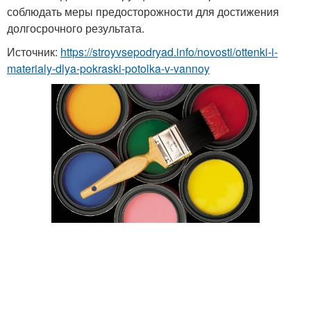
соблюдать меры предосторожности для достижения
долгосрочного результата.
Источник:
https://stroyvsepodryad.info/novosti/ottenki-i-
materialy-dlya-pokraski-potolka-v-vannoy