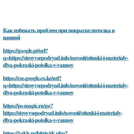
Как избежать проблем при покраске потолка в
ванной
https://google.pt/url?
q=https://stroyvsepodryad.info/novosti/ottenki-i-materialy-
dlya-pokraski-potolka-v-vannoy
https://cse.google.co.ke/url?
q=https://stroyvsepodryad.info/novosti/ottenki-i-materialy-
dlya-pokraski-potolka-v-vannoy
https://ps-magic.ru/go?
https://stroyvsepodryad.info/novosti/ottenki-i-materialy-
dlya-pokraski-potolka-v-vannoy
https://1gkb.ru/bitrix/rk.php?