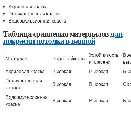
Акриловая краска
Полиуретановая краска
Водоэмульсионная краска
Таблица сравнения материалов
для
покраски потолка в ванной
Устойчивость
Вр
Материал
Водостойкость
к плесени
вы
Акриловая краска
Высокая
Высокая
Бы
Полиуретановая
Высокая
Высокая
Ср
краска
Водоэмульсионная
Высокая
Высокая
Бы
краска