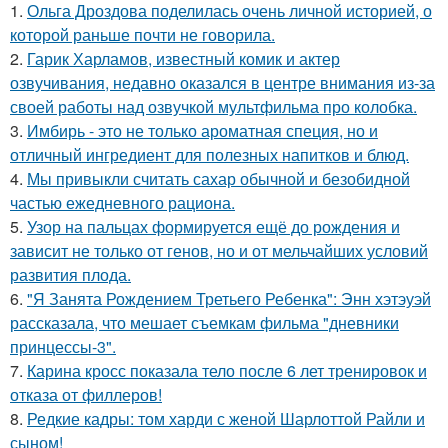
1.
Ольга Дроздова поделилась очень личной историей, о
которой раньше почти не говорила.
2.
Гарик Харламов, известный комик и актер
озвучивания, недавно оказался в центре внимания из-за
своей работы над озвучкой мультфильма про колобка.
3.
Имбирь - это не только ароматная специя, но и
отличный ингредиент для полезных напитков и блюд.
4.
Мы привыкли считать сахар обычной и безобидной
частью ежедневного рациона.
5.
Узор на пальцах формируется ещё до рождения и
зависит не только от генов, но и от мельчайших условий
развития плода.
6.
"Я Занята Рождением Третьего Ребенка": Энн хэтэуэй
рассказала, что мешает съемкам фильма "дневники
принцессы-3".
7.
Карина кросс показала тело после 6 лет тренировок и
отказа от филлеров!
8.
Редкие кадры: том харди с женой Шарлоттой Райли и
сыном!