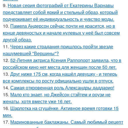
9.
Новая серия фотографий от Екатерины Варнавы
представляет собой яркий и стильный образ, который
подчеркивает её индивидуальность и чувство моды.
10.
Памела Андерсон сейчас почти не красится, но в
конце девяностых и начале нулевых у неё был совсем
другой образ.
11.
Через какие страдания пришлось пройти звезде
нашумевшей "Вершины"?
12.
52-Летняя актриса Ксения Раппопорт заявила, что в
российском кино нет места для женщин после 50 лет.
13.
Друг ниже 175 см, когда нашёл девушку - и теперь
все комплексы по росту официально ушли в отпуск.
14.
Самая откровенная роль Александры даддарио!
15.
Мало кто знает, но Джейсон стэйтем и роузи не
женаты, хотя вместе уже 16 лет.
16.
Шарлотка на сгущёнке. Активное время готовки 15
мин.
17.
Маринованные баклажаны. Самый любимый рецепт