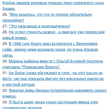
Курбан омаров впервые показал лицо годовалого сына
Адама.
26.
"Мне казалось, что что-то плохое обязательно
произойдет!
27.
"Это ужасающе и разрушительно!
28.
Не успел утихнуть развод - а джигану уже приписали
новый роман.
29.
В 1998 году Киану ривз встретился с Дженнифер
сайм - между ними возникла тихая, но очень близкая
связь.
30.
Марина райкина вместе с Ольгой Бузовой посетила
спектакль "Покровские Ворота".
31.
Ice Spice снова обсуждают в сети - на этот раз из-за
фото, где она показала фигуру без идеальных ракурсов
и жёсткой ретуши.
32.
Фанатки димы билана потребовали накормить своего
кумира.
33.
Я был в шоке, когда узнал настоящие имена этих
голливудских актеров.