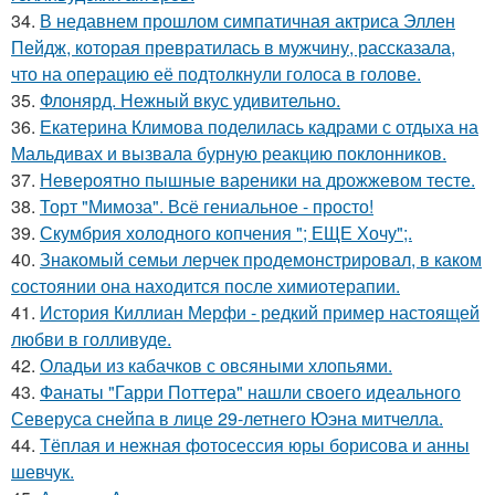
34.
В недавнем прошлом симпатичная актриса Эллен
Пейдж, которая превратилась в мужчину, рассказала,
что на операцию её подтолкнули голоса в голове.
35.
Флонярд. Нежный вкус удивительно.
36.
Екатерина Климова поделилась кадрами с отдыха на
Мальдивах и вызвала бурную реакцию поклонников.
37.
Невероятно пышные вареники на дрожжевом тесте.
38.
Торт "Мимоза". Всё гениальное - просто!
39.
Скумбрия холодного копчения "; ЕЩЕ Хочу";.
40.
Знакомый семьи лерчек продемонстрировал, в каком
состоянии она находится после химиотерапии.
41.
История Киллиан Мерфи - редкий пример настоящей
любви в голливуде.
42.
Оладьи из кабачков с овсяными хлопьями.
43.
Фанаты "Гарри Поттера" нашли своего идеального
Северуса снейпа в лице 29-летнего Юэна митчелла.
44.
Тёплая и нежная фотосессия юры борисова и анны
шевчук.