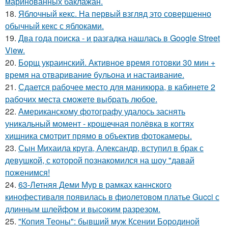
маринованных баклажан.
18.
Яблочный кекс. На первый взгляд это совершенно
обычный кекс с яблоками.
19.
Два года поиска - и разгадка нашлась в Google Street
View.
20.
Борщ украинский. Активное время готовки 30 мин +
время на отваривание бульона и настаивание.
21.
Сдается рабочее место для маникюра, в кабинете 2
рабочих места сможете выбрать любое.
22.
Американскому фотографу удалось заснять
уникальный момент - крошечная полёвка в когтях
хищника смотрит прямо в объектив фотокамеры.
23.
Сын Михаила круга, Александр, вступил в брак с
девушкой, с которой познакомился на шоу "давай
поженимся!
24.
63-Летняя Деми Мур в рамках каннского
кинофестиваля появилась в фиолетовом платье Gucci с
длинным шлейфом и высоким разрезом.
25.
"Копия Теоны": бывший муж Ксении Бородиной