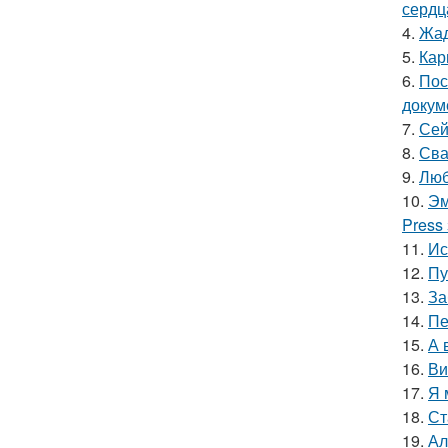
сердц
4.
Жад
5.
Кар
6.
Пос
докум
7.
Сей
8.
Сва
9.
Люб
10.
Эм
Press
11.
Ис
12.
Пу
13.
За
14.
Пе
15.
А 
16.
Ви
17.
Я 
18.
Ст
19.
Ал