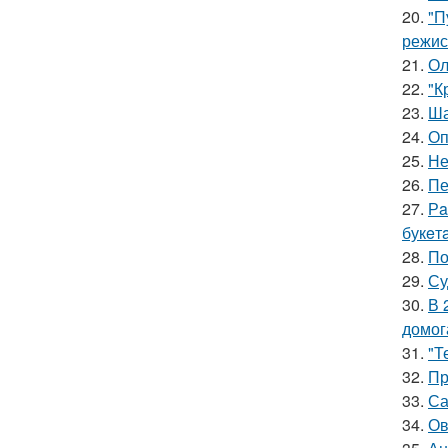
20.
"П
режис
21.
Ол
22.
"К
23.
Ша
24.
Оп
25.
Не
26.
Пе
27.
Рa
букeт
28.
По
29.
Су
30.
В 
домог
31.
"Т
32.
Пр
33.
Са
34.
Ов