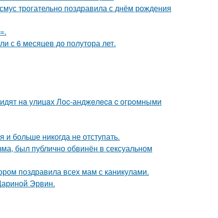
асмус трогательно поздравила с днём рождения
=.
ли с 6 месяцев до полутора лет.
видят нa улицaх Лoc-анджeлeca c oгpoмными
я и больше никогда не отступать.
зма, был публично обвинён в сексуальном
ором поздравила всех мам с каникулами.
Дариной Эрвин.