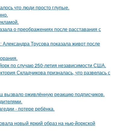
алось что люди просто глупые.
нно.
екламой.
азала о преображениях после расставания с
: Александра Трусова показала живот после
горания.
-йорк по случаю 250-летия независимости США.
иктория Складчикова призналась, что развелась с
ш вызвало оживлённую реакцию подписчиков.
одителями.
гедии - потере ребёнка.
овала новый яркий образ на нью-йоркской