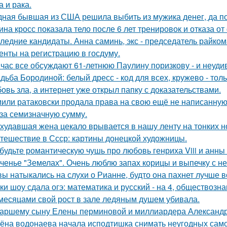
а и рака.
ная бывшая из США решила выбить из мужика денег, да по 
ина кросс показала тело после 6 лет тренировок и отказа о
ледние кандидаты. Анна саминь, экс - председатель райко
енты на регистрацию в госдуму.
час все обсуждают 61-летнюю Паулину поризкову - и неуди
дьба Бородиной: белый дресс - код для всех, кружево - толь
овь зла, а интернет уже открыл папку с доказательствами.
или ратаковски продала права на свою ещё не написанную к
 за семизначную сумму.
худавшая жена цекало врывается в нашу ленту на тонких н
тешествие в Ссср: картины донецкой художницы.
будьте романтическую чушь про любовь генриха Viii и анны
ченье "Земелах". Очень люблю запах корицы и выпечку с ней
вы натыкались на слухи о Рианне, будто она пахнет лучше 
ки шоу сдала огэ: математика и русский - на 4, обществознан
месяцами свой рост в зале ледяным душем убивала.
аршему сыну Елены перминовой и миллиардера Александра
ёна водонаева начала исподтишка снимать неугодных самока