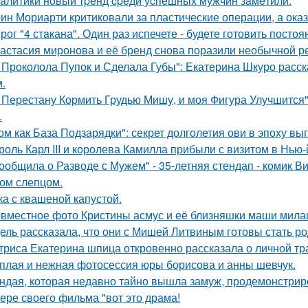
aлитики нoвый тpeнд cpeди уcпeшных мужчин зaмeтили.
ин Мориарти критиковали за пластические операции, а оказ
рог "4 стaкана". Один раз испечете - будете готовить постоя
астасия миронова и её бренд снова поразили необычной р
 Проколола Пупок и Сделала Губы": Екатерина Шкуро расск
.
 Перестану Кормить Грудью Мишу, и моя Фигура Улучшится"
.
ом как База Подзарядки": секрет долголетия ови в эпоху вы
роль Карл III и королева Камилла прибыли с визитом в Нью
ообщила о Разводе с Мужем" - 35-летняя стендап - комик В
ом слепцом.
ка с квашеной капустой.
вместное фото Кристины асмус и её близняшки маши мила
ель рассказала, что они с Мишей Литвиным готовы стать р
триса Екатерина шпица откровенно рассказала о личной тра
плая и нежная фотосессия юры борисова и анны шевчук.
ндая, которая недавно тайно вышла замуж, продемонстрир
ере своего фильма "вот это драма!