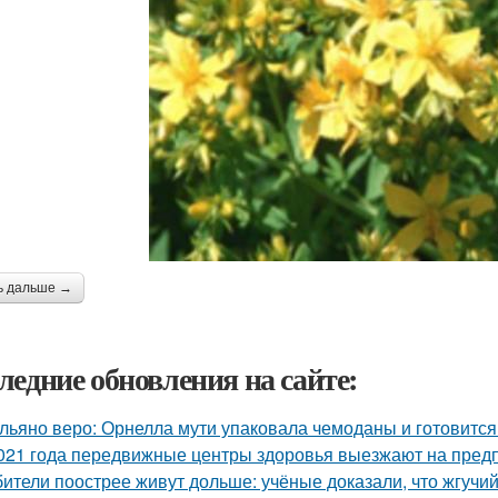
ь дальше →
ледние обновления на сайте:
льяно веро: Орнелла мути упаковала чемоданы и готовится
021 года передвижные центры здоровья выезжают на предп
ители поострее живут дольше: учёные доказали, что жгучий