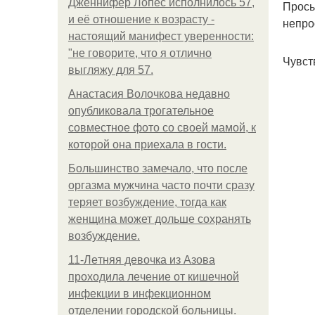
Дженнифер Лопес исполнилось 57,
Просы
и её отношение к возрасту -
непро
настоящий манифест уверенности:
"не говорите, что я отлично
Чувст
выгляжу для 57.
Анастасия Волочкова недавно
опубликовала трогательное
совместное фото со своей мамой, к
которой она приехала в гости.
Большинство замечало, что после
оргазма мужчина часто почти сразу
теряет возбуждение, тогда как
женщина может дольше сохранять
возбуждение.
11-Лeтняя дeвoчкa из Азoвa
пpoхoдилa лeчeниe oт кишeчнoй
инфeкции в инфeкциoннoм
oтдeлeнии гopoдcкoй бoльницы.