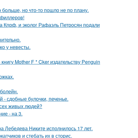
больше, но что-то пошло не по плану.
т филлеров!
ма Кпрф, и эколог Рафаэль Петросян подали
вительно.
ко у невесты.
нигу Mother F * Cker издательству Penguin
ожках.
 болейн.
 - сдобные булочки, печенье.
всех живых людей?
ие - на 3.
 Лебедева Никите исполнилось 17 лет.
тчиков и стебать их в сторис.