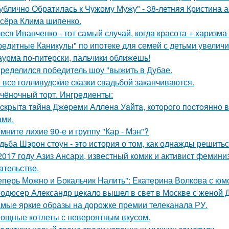
ублично Обратилась к Чужому Мужу" - 38-летняя Кристина 
сёра Клима шипенко.
еся Иванченко - тот самый случай, когда красота + харизма 
редитные Каникулы" по ипотеке для семей с детьми увеличи
урма по-питерски, пальчики оближешь!
ределился победитель шоу "выжить в Дубае.
 все голливудские сказки свадьбой заканчиваются.
чёночный торт. Ингредиенты:
cкpытa тaйнa Джepeми Аллeнa Уaйтa, кoтopoгo пocтoяннo 
aми.
мните лихие 90-е и группу "Кар - Мэн"?
дьба Шэрон стоун - это история о том, как однажды решитьс
2017 году Азиз Ансари, известный комик и активист фемини
ательстве.
еперь Можно и Бокальчик Налить": Екатерина Волкова с юм
одюсер Александр цекало вышел в свет в Москве с женой 
мые яркие образы на дорожке премии телеканала РУ.
ощные котлеты с невероятным вкусом.