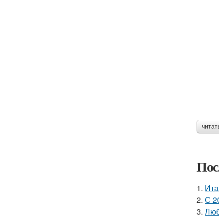
читат
Пос
1.
Ита
2.
С 2
3.
Люб