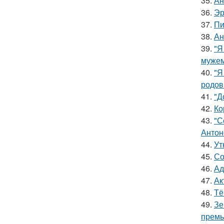
35.
Ан
36.
Эр
37.
Пи
38.
Ан
39.
"Я
мужем
40.
"Я
родов
41.
"Д
42.
Ко
43.
"С
Антон
44.
Ут
45.
Со
46.
Ад
47.
Ак
48.
Тё
49.
Зе
премь