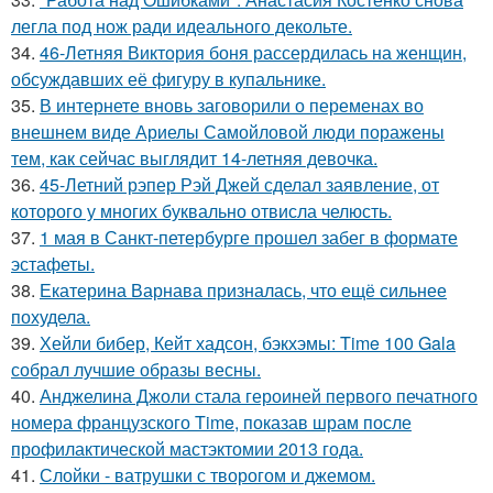
легла под нож ради идеального декольте.
34.
46-Летняя Виктория боня рассердилась на женщин,
обсуждавших её фигуру в купальнике.
35.
В интернете вновь заговорили о переменах во
внешнем виде Ариелы Самойловой люди поражены
тем, как сейчас выглядит 14-летняя девочка.
36.
45-Летний рэпер Рэй Джей сделал заявление, от
которого у многих буквально отвисла челюсть.
37.
1 мая в Санкт-петербурге прошел забег в формате
эстафеты.
38.
Екатерина Варнава призналась, что ещё сильнее
похудела.
39.
Хейли бибер, Кейт хадсон, бэкхэмы: Time 100 Gala
собрал лучшие образы весны.
40.
Анджелина Джоли стала героиней первого печатного
номера французского Time, показав шрам после
профилактической мастэктомии 2013 года.
41.
Слойки - ватрушки с творогом и джемом.