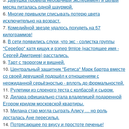
месяц питалась одной шаурмой.
6.
Многие привыкли списывать потерю цвета
исключительно на возраст.
7.
Комедийной звезде удалось похудеть на 57
килограммов!
8.
В сети появились слухи, что экс - солистка группы
"Серебро" катя кищук и рэпер 9mice (настоящее имя -
Сергей Дмитриев) расстались.
9.
Тарт с творогом и вишней.
10.
Центральный защитник "Бетиса" Марк бартра вместе
со своей девушкой подошёл к отношениям с
неожиданной серьёзностью - вплоть до формальностей.
11.
Рулетики из слоеного теста с колбасой и сыром.
12.
Дилара официально стала владелицей подаренной
Егором кридом московской квартиры.
13.
Милана стар могла сыграть Алису … но роль
досталась Ане пересильд.
14.
Потрясающее по вкусу и простоте печенье!