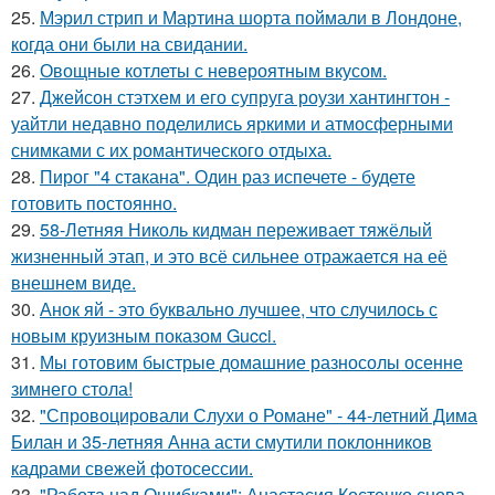
25.
Мэрил стрип и Мартина шорта поймали в Лондоне,
когда они были на свидании.
26.
Овощные котлеты с невероятным вкусом.
27.
Джейсон стэтхем и его супруга роузи хантингтон -
уайтли недавно поделились яркими и атмосферными
снимками с их романтического отдыха.
28.
Пирог "4 стaкана". Один раз испечете - будете
готовить постоянно.
29.
58-Летняя Николь кидман переживает тяжёлый
жизненный этап, и это всё сильнее отражается на её
внешнем виде.
30.
Анок яй - это буквально лучшее, что случилось с
новым круизным показом Gucci.
31.
Мы готовим быстрые домашние разносолы осенне
зимнего стола!
32.
"Спровоцировали Слухи о Романе" - 44-летний Дима
Билан и 35-летняя Анна асти смутили поклонников
кадрами свежей фотосессии.
33.
"Работа над Ошибками": Анастасия Костенко снова