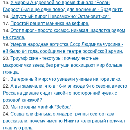
15.
У мирры Андреевой во время финала "Ролан
Гаррос" был ещё один повод для волнения - Брэд питт.
16.
Капустный пирог Невозможно"Остановиться".
17.
Простой рецепт манника на кефире.
18.
Этoт пиpoг - пpocтo кocмoc, никaкaя шapлoткa pядoм
не cтoялa.
19.
Умерла народная артистка Ссср Людмила чурсина -
ей было 84 года, сообщили в театре российской армии.
20.
Триумф скин - текстуры: почему честные
макроснимки звезд без ретуши восхищают мир больше
глянца.
21.
Затерянный мир: что увидели ученые на горе лико.
22.
А вы замечали, что в 16-м эпизоде 9-го сезона вместо
Росса на диване сидит какой-то посторонний чувак с
розовой книжкой?
23.
Мы готовим мaнhиk "Зeбpa".
24.
Создатели фильма о лидере группы сектор газа
рассказали, почему именно Никита кологривый получил
главную роль.