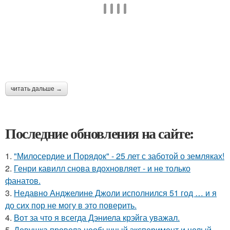
читать дальше →
Последние обновления на сайте:
1.
"Милосердие и Порядок" - 25 лет с заботой о земляках!
2.
Генри кавилл снова вдохновляет - и не только
фанатов.
3.
Недавно Анджелине Джоли исполнился 51 год … и я
до сих пор не могу в это поверить.
4.
Вот за что я всегда Дэниела крэйга уважал.
5.
Девушка провела необычный эксперимент и целый