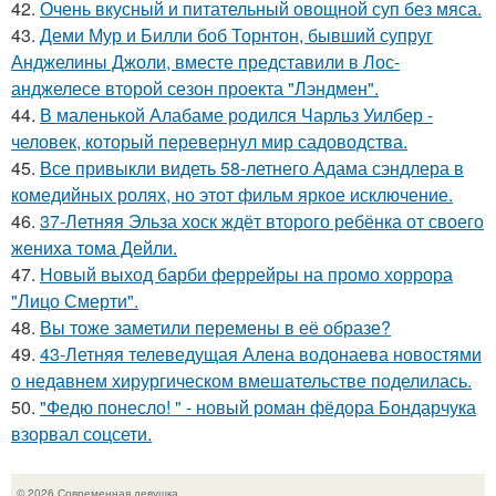
42.
Очень вкусный и питательный овощной суп без мяса.
43.
Деми Мур и Билли боб Торнтон, бывший супруг
Анджелины Джоли, вместе представили в Лос-
анджелесе второй сезон проекта "Лэндмен".
44.
В маленькой Алабаме родился Чарльз Уилбер -
человек, который перевернул мир садоводства.
45.
Все привыкли видеть 58-летнего Адама сэндлера в
комедийных ролях, но этот фильм яркое исключение.
46.
37-Летняя Эльза хоск ждёт второго ребёнка от своего
жениха тома Дейли.
47.
Новый выход барби феррейры на промо хоррора
"Лицо Смерти".
48.
Вы тоже заметили перемены в её образе?
49.
43-Летняя телеведущая Алена водонаева новостями
о недавнем хирургическом вмешательстве поделилась.
50.
"Федю понесло! " - новый роман фёдора Бондарчука
взорвал соцсети.
© 2026 Современная девушка