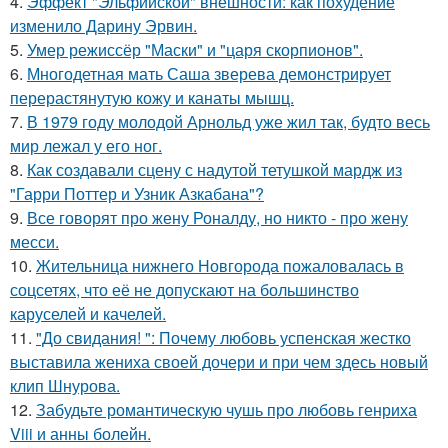
4.
Эффект "Эльфийской" внешности: как похудение
изменило Дарину Эрвин.
5.
Умер режиссёр "Маски" и "царя скорпионов".
6.
Многодетная мать Саша зверева демонстрирует
перерастянутую кожу и канаты мышц.
7.
В 1979 году молодой Арнольд уже жил так, будто весь
мир лежал у его ног.
8.
Как создавали сцену с надутой тетушкой мардж из
"Гарри Поттер и Узник Азкабана"?
9.
Все говорят про жену Роналду, но никто - про жену
месси.
10.
Жительница нижнего Новгорода пожаловалась в
соцсетях, что её не допускают на большинство
каруселей и качелей.
11.
"До свидания! ": Почему любовь успенская жестко
выставила жениха своей дочери и при чем здесь новый
клип Шнурова.
12.
Забудьте романтическую чушь про любовь генриха
Viii и анны болейн.