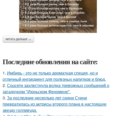
читать дальше →
Последние обновления на сайте:
1.
Имбирь - это не только ароматная специя, но и
отличный ингредиент для полезных напитков и блюд.
2.
Соцсети захлестнула волна тревожных сообщений о
загадочном "Июньском Феномене".
3.
За последние несколько лет сидни Суини
превратилась из актрисы второго плана в настоящую
звезду голливуда.