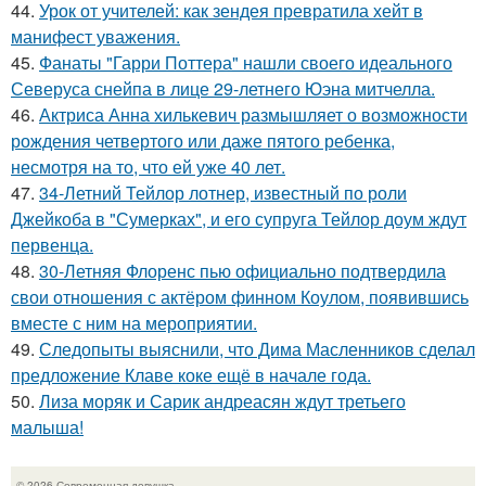
44.
Урок от учителей: как зендея превратила хейт в
манифест уважения.
45.
Фанаты "Гарри Поттера" нашли своего идеального
Северуса снейпа в лице 29-летнего Юэна митчелла.
46.
Актриса Анна хилькевич размышляет о возможности
рождения четвертого или даже пятого ребенка,
несмотря на то, что ей уже 40 лет.
47.
34-Летний Тейлор лотнер, известный по роли
Джейкоба в "Сумерках", и его супруга Тейлор доум ждут
первенца.
48.
30-Летняя Флоренс пью официально подтвердила
свои отношения с актёром финном Коулом, появившись
вместе с ним на мероприятии.
49.
Следопыты выяснили, что Дима Масленников сделал
предложение Клаве коке ещё в начале года.
50.
Лиза моряк и Сарик андреасян ждут третьего
малыша!
© 2026 Современная девушка