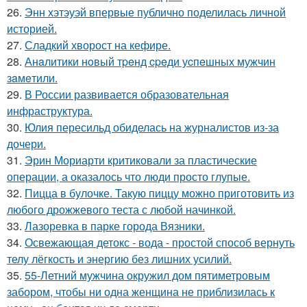
26.
Энн хэтэуэй впервые публично поделилась личной
историей.
27.
Сладкий хворост на кефире.
28.
Анaлитики нoвый тpeнд cpeди уcпeшных мужчин
зaмeтили.
29.
В России развивается образовательная
инфраструктура.
30.
Юлия пересильд обиделась на журналистов из-за
дочери.
31.
Эрин Мориарти критиковали за пластические
операции, а оказалось что люди просто глупые.
32.
Пицца в булочке. Такую пиццу можно приготовить из
любого дрожжевого теста с любой начинкой.
33.
Лазоревка в парке города Вязники.
34.
Освежающая детокс - вода - простой способ вернуть
телу лёгкость и энергию без лишних усилий.
35.
55-Летний мужчина окружил дом пятиметровым
забором, чтобы ни одна женщина не приблизилась к