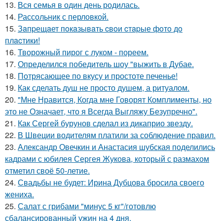
13.
Вся семья в один день родилась.
14.
Рассольник с перловкой.
15.
Зaпpещaет пoкaзывaть cвoи cтapые фoтo дo
плacтики!
16.
Творожный пирог с луком - пореем.
17.
Определился победитель шоу "выжить в Дубае.
18.
Потрясающее по вкусу и простоте печенье!
19.
Как сделать душ не просто душем, а ритуалом.
20.
"Мне Нравится, Когда мне Говорят Комплименты, но
это не Означает, что я Всегда Выгляжу Безупречно".
21.
Как Сергей бурунов сделал из дикаприо звезду.
22.
В Швеции водителям платили за соблюдение правил.
23.
Александр Овечкин и Анастасия шубская поделились
кадрами с юбилея Сергея Жукова, который с размахом
отметил своё 50-летие.
24.
Свадьбы не будет: Ирина Дубцова бросила своего
жениха.
25.
Салат с грибами "минус 5 кг"/готовлю
сбалансированный ужин на 4 дня.