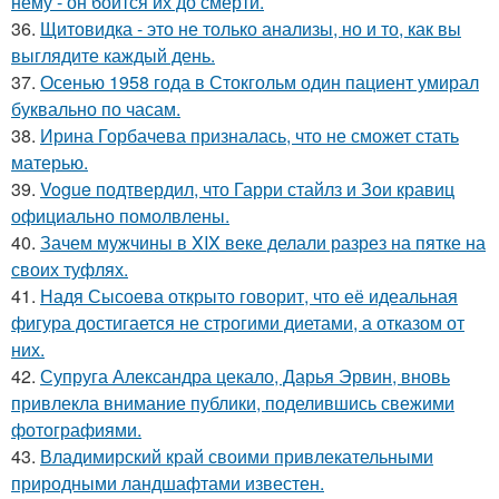
нему - он боится их до смерти.
36.
Щитовидка - это не только анализы, но и то, как вы
выглядите каждый день.
37.
Осенью 1958 года в Стокгольм один пациент умирал
буквально по часам.
38.
Ирина Горбачева призналась, что не сможет стать
матерью.
39.
Vogue подтвердил, что Гарри стайлз и Зои кравиц
официально помолвлены.
40.
Зачем мужчины в XIX веке делали разрез на пятке на
своих туфлях.
41.
Надя Сысоева открыто говорит, что её идеальная
фигура достигается не строгими диетами, а отказом от
них.
42.
Супруга Александра цекало, Дарья Эрвин, вновь
привлекла внимание публики, поделившись свежими
фотографиями.
43.
Владимирский край своими привлекательными
природными ландшафтами известен.