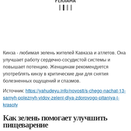
Кинза - любимая зелень жителей Кавказа и атлетов. Она
улучшает работу сердечно-сосудистой системы и
повышает потенцию. Женщинам рекомендуется
употреблять кинзу в критические дни для снятия
болезненных ощущений и спазмов.
Источник:
https://yahudeyu.info/novosti/s-chego-nachat-13-
samyh-poleznyh-vidov-zeleni-dlya-zdorovogo-pitaniya-i-
krasoty
Как зелень помогает улучшить
пищеварение