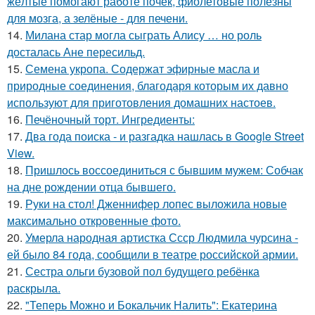
жёлтые помогают работе почек, фиолетовые полезны
для мозга, а зелёные - для печени.
14.
Милана стар могла сыграть Алису … но роль
досталась Ане пересильд.
15.
Семена укропа. Содержат эфирные масла и
природные соединения, благодаря которым их давно
используют для приготовления домашних настоев.
16.
Печёночный торт. Ингредиенты:
17.
Два года поиска - и разгадка нашлась в Google Street
View.
18.
Пришлось воссоединиться с бывшим мужем: Собчак
на дне рождении отца бывшего.
19.
Руки на стол! Дженнифер лопес выложила новые
максимально откровенные фото.
20.
Умерла народная артистка Ссср Людмила чурсина -
ей было 84 года, сообщили в театре российской армии.
21.
Сестра ольги бузовой пол будущего ребёнка
раскрыла.
22.
"Теперь Можно и Бокальчик Налить": Екатерина