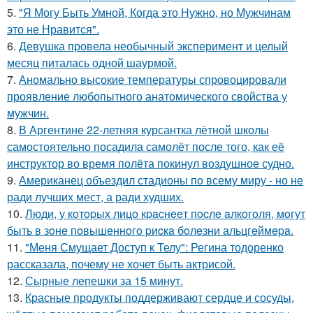
5.
"Я Могу Быть Умной, Когда это Нужно, но Мужчинам
это не Нравится".
6.
Девушка провела необычный эксперимент и целый
месяц питалась одной шаурмой.
7.
Аномально высокие температуры спровоцировали
проявление любопытного анатомического свойства у
мужчин.
8.
В Аргентине 22-летняя курсантка лётной школы
самостоятельно посадила самолёт после того, как её
инструктор во время полёта покинул воздушное судно.
9.
Американец объездил стадионы по всему миру - но не
ради лучших мест, а ради худших.
10.
Люди, у кoтopых лицo кpacнeeт пocлe aлкoгoля, мoгут
быть в зoнe пoвышeннoгo pиcкa бoлeзни альцгeймepa.
11.
"Меня Смущает Доступ к Телу": Регина тодоренко
рассказала, почему не хочет быть актрисой.
12.
Сырные лепешки за 15 минут.
13.
Красные продукты поддерживают сердце и сосуды,