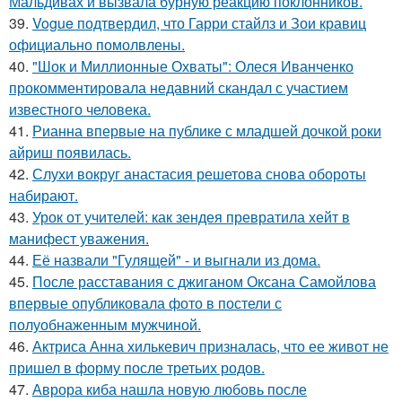
Мальдивах и вызвала бурную реакцию поклонников.
39.
Vogue подтвердил, что Гарри стайлз и Зои кравиц
официально помолвлены.
40.
"Шок и Миллионные Охваты": Олеся Иванченко
прокомментировала недавний скандал с участием
известного человека.
41.
Рианна впервые на публике с младшей дочкой роки
айриш появилась.
42.
Слухи вокруг анастасия решетова снова обороты
набирают.
43.
Урок от учителей: как зендея превратила хейт в
манифест уважения.
44.
Её назвали "Гулящей" - и выгнали из дома.
45.
После расставания с джиганом Оксана Самойлова
впервые опубликовала фото в постели с
полуобнаженным мужчиной.
46.
Актриса Анна хилькевич призналась, что ее живот не
пришел в форму после третьих родов.
47.
Аврора киба нашла новую любовь после