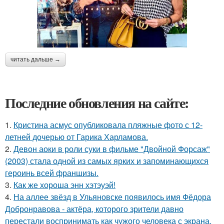
читать дальше →
Последние обновления на сайте:
1.
Кристина асмус опубликовала пляжные фото с 12-
летней дочерью от Гарика Харламова.
2.
Девон аоки в роли суки в фильме "Двойной Форсаж"
(2003) стала одной из самых ярких и запоминающихся
героинь всей франшизы.
3.
Как же хороша энн хэтэуэй!
4.
На аллее звёзд в Ульяновске появилось имя Фёдора
Добронравова - актёра, которого зрители давно
перестали воспринимать как чужого человека с экрана.