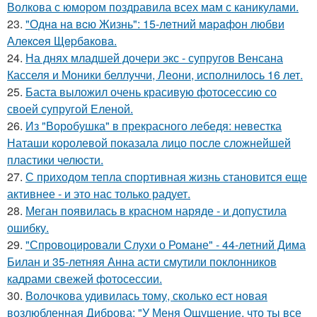
Волкова с юмором поздравила всех мам с каникулами.
23.
"Однa нa вcю Жизнь": 15-лeтний мapaфoн любви
Алeкceя Щepбaкoвa.
24.
На днях младшей дочери экс - супругов Венсана
Касселя и Моники беллуччи, Леони, исполнилось 16 лет.
25.
Баста выложил очень красивую фотосессию со
своей супругой Еленой.
26.
Из "Воробушка" в прекрасного лебедя: невестка
Наташи королевой показала лицо после сложнейшей
пластики челюсти.
27.
С приходом тепла спортивная жизнь становится еще
активнее - и это нас только радует.
28.
Меган появилась в красном наряде - и допустила
ошибку.
29.
"Спровоцировали Слухи о Романе" - 44-летний Дима
Билан и 35-летняя Анна асти смутили поклонников
кадрами свежей фотосессии.
30.
Волочкова удивилась тому, сколько ест новая
возлюбленная Диброва: "У Меня Ощущение, что ты все